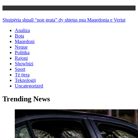
Rajoni
Shqipëria shpall “non grata” dy shtetas nga Maqedonia e Veriut
Analiza
Bota
Maqedoni
Neque
Politika
Rajoni
Showbizi
Sport
Të tjera
Teknologji
Uncategorized
Trending News