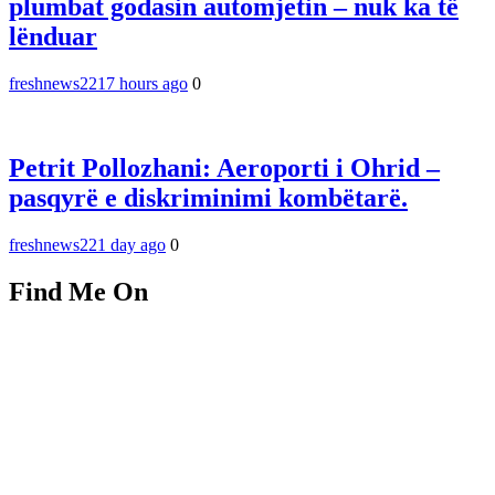
plumbat godasin automjetin – nuk ka të
lënduar
freshnews22
17 hours ago
0
Petrit Pollozhani: Aeroporti i Ohrid –
pasqyrë e diskriminimi kombëtarë.
freshnews22
1 day ago
0
Find Me On