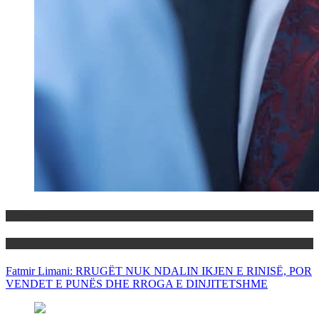
Maqedoni
Politika
Fatmir Limani: RRUGËT NUK NDALIN IKJEN E RINISË, POR
VENDET E PUNËS DHE RROGA E DINJITETSHME