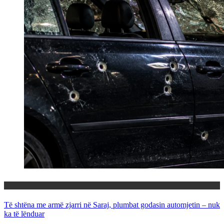
Maqedoni
Të shtëna me armë zjarri në Saraj, plumbat godasin automjetin – nuk
ka të lënduar