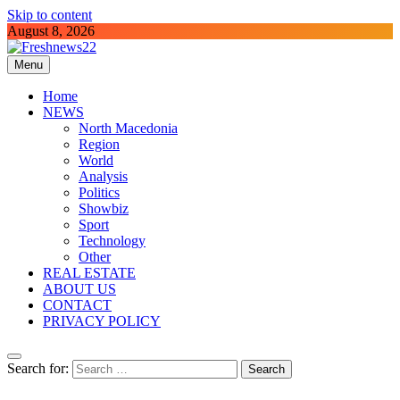
Skip to content
August 8, 2026
Menu
Freshnews22
Best News Website in North Macedonia
Home
NEWS
North Macedonia
Region
World
Analysis
Politics
Showbiz
Sport
Technology
Other
REAL ESTATE
ABOUT US
CONTACT
PRIVACY POLICY
Search for: