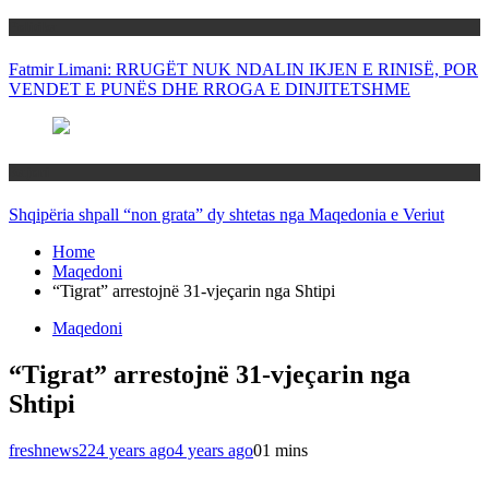
Politika
Fatmir Limani: RRUGËT NUK NDALIN IKJEN E RINISË, POR
VENDET E PUNËS DHE RROGA E DINJITETSHME
Rajoni
Shqipëria shpall “non grata” dy shtetas nga Maqedonia e Veriut
Home
Maqedoni
“Tigrat” arrestojnë 31-vjeçarin nga Shtipi
Maqedoni
“Tigrat” arrestojnë 31-vjeçarin nga
Shtipi
freshnews22
4 years ago
4 years ago
0
1 mins