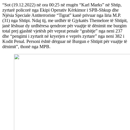
“Sot (19.12.2022) në ora 00:25 në rrugën “Karl Marks” në Shtip,
zyrtarë policorë nga Ekipi Operativ Kërkimor i SPB-Shkup dhe
Njësia Speciale Antiterroriste “Tigrat” kanë privuar nga liria M.P.
(31) nga Shtipi. Ndaj tij, me urdhër të Gjykatës Themelore të Shtipit,
janë lëshuar dy urdhëresa qendrore për vuajtje të dënimit me burgim
total prej gjashtë vjetësh për veprat penale “grabitje” nga neni 237
dhe “pengimi i zyrtarit në kryerjen e veprës zyrtare” nga neni 382 i
Kodit Penal. Personi është dërguar në Burgun e Shtipit për vuajtje të
dënimit”, thonë nga MPB.