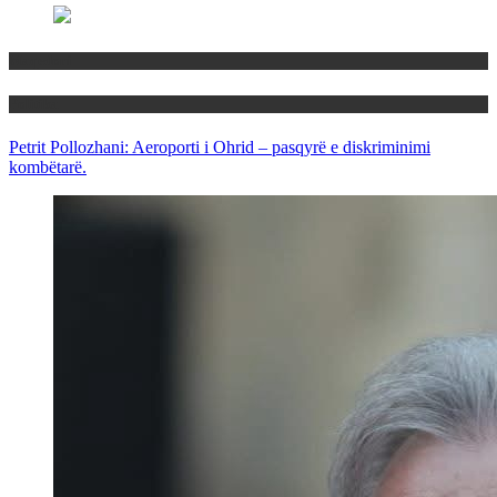
Maqedoni
Politika
Petrit Pollozhani: Aeroporti i Ohrid – pasqyrë e diskriminimi
kombëtarë.