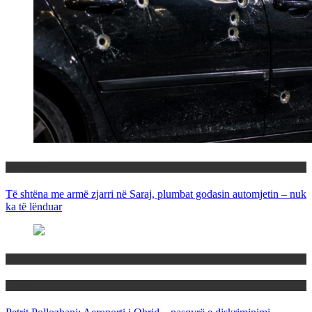
Maqedoni
Të shtëna me armë zjarri në Saraj, plumbat godasin automjetin – nuk
ka të lënduar
Maqedoni
Politika