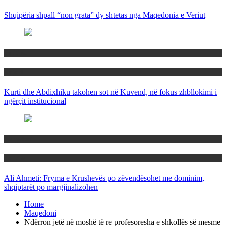
Shqipëria shpall “non grata” dy shtetas nga Maqedonia e Veriut
Politika
Rajoni
Kurti dhe Abdixhiku takohen sot në Kuvend, në fokus zhbllokimi i
ngërçit institucional
Maqedoni
Politika
Ali Ahmeti: Fryma e Krushevës po zëvendësohet me dominim,
shqiptarët po margjinalizohen
Home
Maqedoni
Ndërron jetë në moshë të re profesoresha e shkollës së mesme