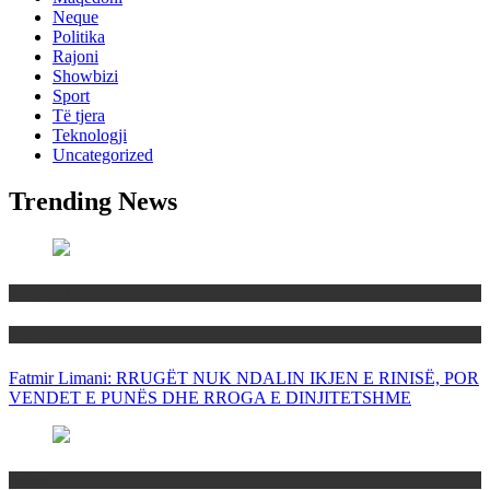
Neque
Politika
Rajoni
Showbizi
Sport
Të tjera
Teknologji
Uncategorized
Trending News
Maqedoni
Politika
Fatmir Limani: RRUGËT NUK NDALIN IKJEN E RINISË, POR
VENDET E PUNËS DHE RROGA E DINJITETSHME
Rajoni