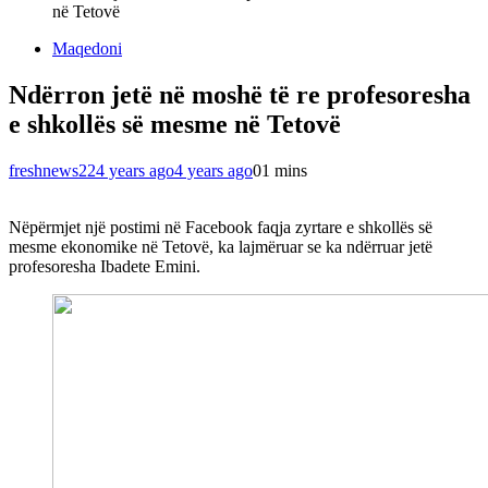
në Tetovë
Maqedoni
Ndërron jetë në moshë të re profesoresha
e shkollës së mesme në Tetovë
freshnews22
4 years ago
4 years ago
0
1 mins
Nëpërmjet një postimi në Facebook faqja zyrtare e shkollës së
mesme ekonomike në Tetovë, ka lajmëruar se ka ndërruar jetë
profesoresha Ibadete Emini.