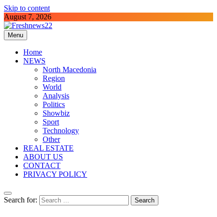
Skip to content
August 7, 2026
Menu
Freshnews22
Best News Website in North Macedonia
Home
NEWS
North Macedonia
Region
World
Analysis
Politics
Showbiz
Sport
Technology
Other
REAL ESTATE
ABOUT US
CONTACT
PRIVACY POLICY
Search for: