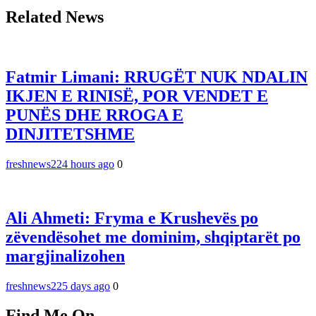
Related News
Fatmir Limani: RRUGËT NUK NDALIN
IKJEN E RINISË, POR VENDET E
PUNËS DHE RROGA E
DINJITETSHME
freshnews22
4 hours ago
0
Ali Ahmeti: Fryma e Krushevës po
zëvendësohet me dominim, shqiptarët po
margjinalizohen
freshnews22
5 days ago
0
Find Me On