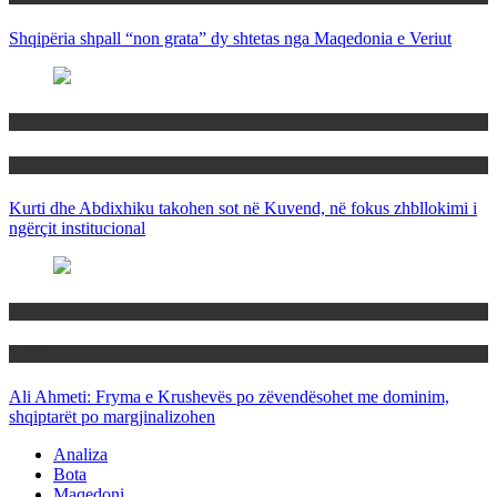
Shqipëria shpall “non grata” dy shtetas nga Maqedonia e Veriut
Politika
Rajoni
Kurti dhe Abdixhiku takohen sot në Kuvend, në fokus zhbllokimi i
ngërçit institucional
Maqedoni
Politika
Ali Ahmeti: Fryma e Krushevës po zëvendësohet me dominim,
shqiptarët po margjinalizohen
Analiza
Bota
Maqedoni