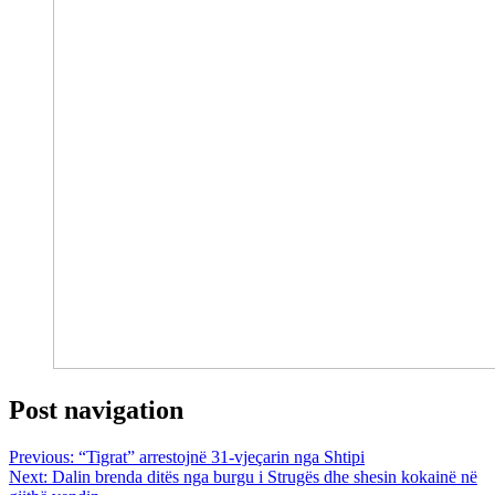
Post navigation
Previous:
“Tigrat” arrestojnë 31-vjeçarin nga Shtipi
Next:
Dalin brenda ditës nga burgu i Strugës dhe shesin kokainë në