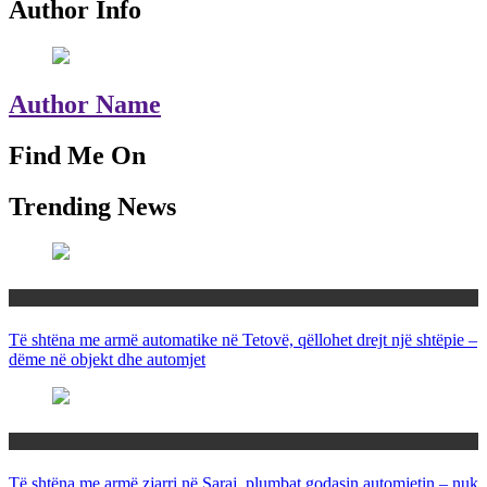
Author Info
Author Name
Find Me On
Trending News
Maqedoni
Të shtëna me armë automatike në Tetovë, qëllohet drejt një shtëpie –
dëme në objekt dhe automjet
Maqedoni
Të shtëna me armë zjarri në Saraj, plumbat godasin automjetin – nuk