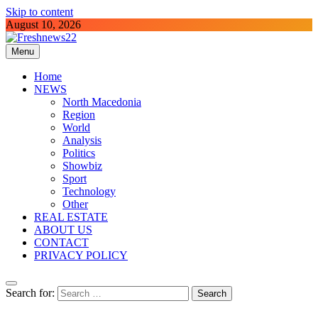
Skip to content
August 10, 2026
Menu
Freshnews22
Best News Website in North Macedonia
Home
NEWS
North Macedonia
Region
World
Analysis
Politics
Showbiz
Sport
Technology
Other
REAL ESTATE
ABOUT US
CONTACT
PRIVACY POLICY
Search for: