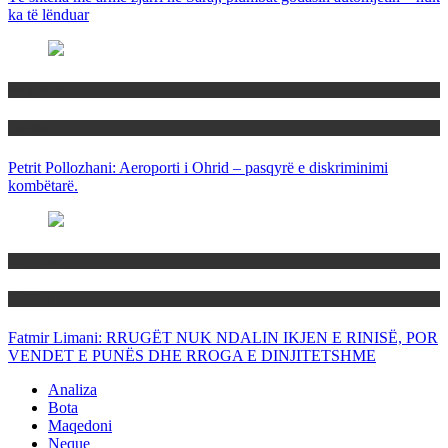
ka të lënduar
Maqedoni
Politika
Petrit Pollozhani: Aeroporti i Ohrid – pasqyrë e diskriminimi
kombëtarë.
Maqedoni
Politika
Fatmir Limani: RRUGËT NUK NDALIN IKJEN E RINISË, POR
VENDET E PUNËS DHE RROGA E DINJITETSHME
Analiza
Bota
Maqedoni
Neque