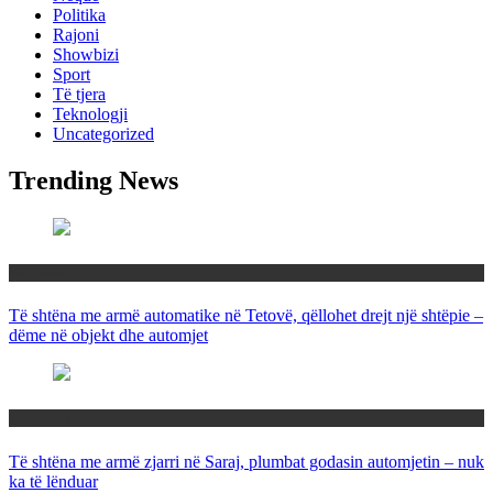
Politika
Rajoni
Showbizi
Sport
Të tjera
Teknologji
Uncategorized
Trending News
Maqedoni
Të shtëna me armë automatike në Tetovë, qëllohet drejt një shtëpie –
dëme në objekt dhe automjet
Maqedoni
Të shtëna me armë zjarri në Saraj, plumbat godasin automjetin – nuk
ka të lënduar