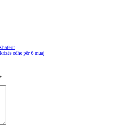
Xhaferit
krizës edhe për 6 muaj
*