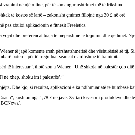
 si vrapimi në një rutine, për të shmangur ushtrimet më të frikshme.
shkak të kostos së lartë – zakonisht çmimet fillojnë nga 30 £ në orë.
 pas zbuloi aplikacionin e fitnesit Freeletics.
ërvojat dhe preferencat tuaja të mëparshme të trajnimit dhe qëllimet. Një
iener të japë komente rreth përshtatshmërisë dhe vështirësisë së tij. Siste
 mbarë botën – për të rregulluar seancat e ardhshme të trajnimit.
 bëri të interesuar”, thotë zonja Wiener. “Unë shkoja në palestër çdo ditë
] në xhep, shoku im i palestrës’.”
jëjta. Dhe kjo, si rezultat, aplikacioni e ka ndihmuar atë të humbasë ka
e Coach”, kushton nga 1,78 £ në javë. Zyrtari kryesor i produkteve dhe t
./BBCNews/.