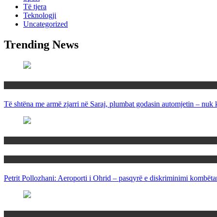
Të tjera
Teknologji
Uncategorized
Trending News
Maqedoni
Të shtëna me armë zjarri në Saraj, plumbat godasin automjetin – nuk 
Maqedoni
Politika
Petrit Pollozhani: Aeroporti i Ohrid – pasqyrë e diskriminimi kombëta
Maqedoni