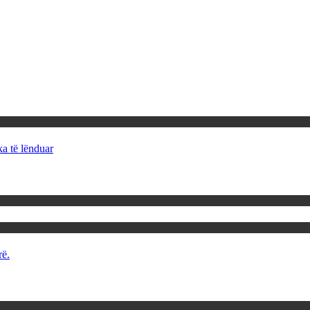
ka të lënduar
rë.