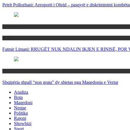
Petrit Pollozhani: Aeroporti i Ohrid – pasqyrë e diskriminimi kombëta
Maqedoni
Politika
Fatmir Limani: RRUGËT NUK NDALIN IKJEN E RINISË, P
Rajoni
Shqipëria shpall “non grata” dy shtetas nga Maqedonia e Veriut
Analiza
Bota
Maqedoni
Neque
Politika
Rajoni
Showbizi
Sport