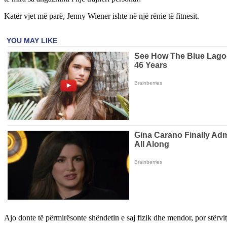
Katër vjet më parë, Jenny Wiener ishte në një rënie të fitnesit.
Ajo donte të përmirësonte shëndetin e saj fizik dhe mendor, por stërvitj