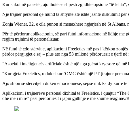
Kur shkoi në palestër, ajo thotë se shpesh zgjidhte opsione “të lehta”,
Një trajner personal që mund ta shtynte atë ishte jashtë diskutimit për 
Zonja Wiener, 32, e cila punon si menaxhere ngjarjesh në St Albans, më
Për të përdorur aplikacionin, së pari futni informacione në lidhje me p
regjim trajnimi të personalizuar.
Në fund të çdo stërvitje, aplikacioni Freeletics më pas i kërkon zonjës W
përdor përgjigjet e saj – plus ato nga 53 milionë përdoruesit e tjerë në
“Aspekti i inteligjencës artificiale është një nga gjërat kryesore që më
“Kur gjeta Freeletics, u duk sikur ‘OMG është një PT [trajner personal
Ajo shton se stërvitjet i duken emocionuese, sepse nuk ka dy kurrë të n
Aplikacioni i trajnerëve personal dixhital të Freeletics, i quajtur “Th
dhe më i mirë” pasi përdoruesit i japin gjithnjë e më shumë reagime