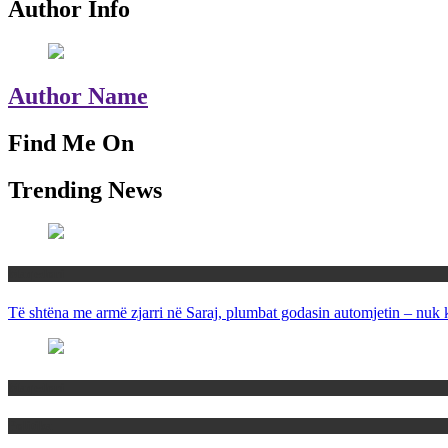
Author Info
Author Name
Find Me On
Trending News
Maqedoni
Të shtëna me armë zjarri në Saraj, plumbat godasin automjetin – nuk 
Maqedoni
Politika