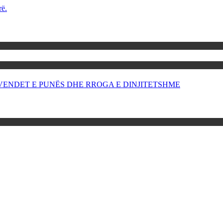
rë.
OR VENDET E PUNËS DHE RROGA E DINJITETSHME