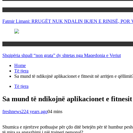
Politika
Fatmir Limani: RRUGËT NUK NDALIN IKJEN E RINISË, P
Rajoni
Shqipëria shpall “non grata” dy shtetas nga Maqedonia e Veriut
Home
Të tjera
Sa mund të ndikojnë aplikacionet e fitnesit në arritjen e qëllimit
Të tjera
Sa mund të ndikojnë aplikacionet e fitnesit 
freshnews22
4 years ago
0
4 mins
Shumica e njerëzve pothuajse për çdo ditë betejën për të humbur peshë 
të mira sa angazhimi i një trajneri personal?