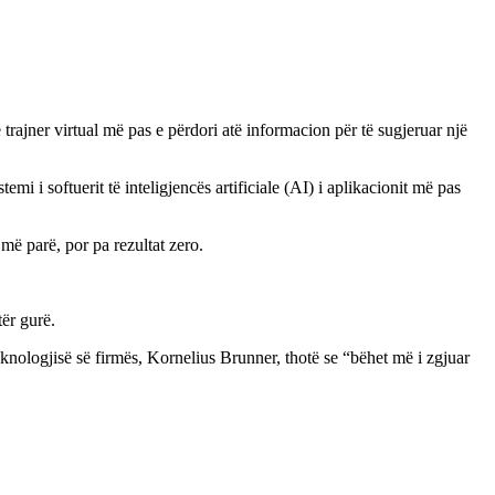
 trajner virtual më pas e përdori atë informacion për të sugjeruar një
mi i softuerit të inteligjencës artificiale (AI) i aplikacionit më pas
 më parë, por pa rezultat zero.
tër gurë.
eknologjisë së firmës, Kornelius Brunner, thotë se “bëhet më i zgjuar