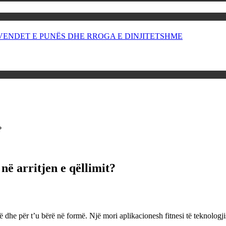
OR VENDET E PUNËS DHE RROGA E DINJITETSHME
?
në arritjen e qëllimit?
dhe për t’u bërë në formë. Një mori aplikacionesh fitnesi të teknologjisë