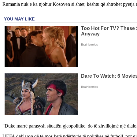
Rumania nuk e ka njohur Kosovën si shtet, kështu që shtrohet pyetja në
“Duke marrë parasysh situatën gjeopolitike, do të zhvillojmë një di
UEFA deklaron që të mos ketë ndërhyrje të politikës në futboll, por gja