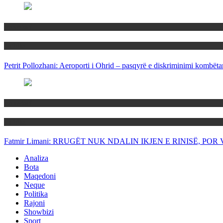
Maqedoni
Politika
Petrit Pollozhani: Aeroporti i Ohrid – pasqyrë e diskriminimi kombëta
Maqedoni
Politika
Fatmir Limani: RRUGËT NUK NDALIN IKJEN E RINISË, P
Analiza
Bota
Maqedoni
Neque
Politika
Rajoni
Showbizi
Sport