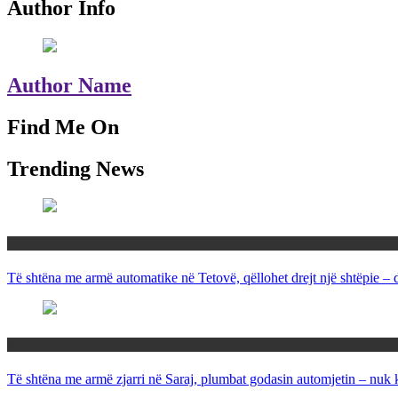
Author Info
Author Name
Find Me On
Trending News
Maqedoni
Të shtëna me armë automatike në Tetovë, qëllohet drejt një shtëpie –
Maqedoni
Të shtëna me armë zjarri në Saraj, plumbat godasin automjetin – nuk 