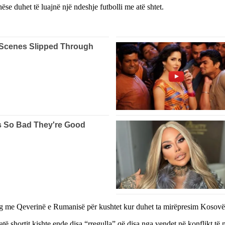
se duhet të luajnë një ndeshje futbolli me atë shtet.
alog me Qeverinë e Rumanisë për kushtet kur duhet ta mirëpresim Kosov
të shortit kishte ende disa “rregulla” që disa nga vendet në konflikt të