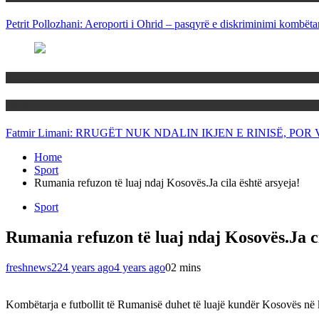
Petrit Pollozhani: Aeroporti i Ohrid – pasqyrë e diskriminimi kombëta
Maqedoni
Politika
Fatmir Limani: RRUGËT NUK NDALIN IKJEN E RINISË, P
Home
Sport
Rumania refuzon të luaj ndaj Kosovës.Ja cila është arsyeja!
Sport
Rumania refuzon të luaj ndaj Kosovës.Ja ci
freshnews22
4 years ago
4 years ago
0
2 mins
Kombëtarja e futbollit të Rumanisë duhet të luajë kundër Kosovës në ku