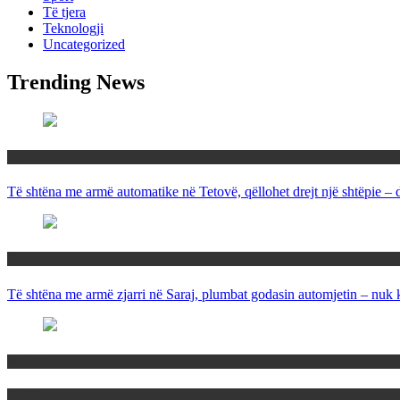
Të tjera
Teknologji
Uncategorized
Trending News
Maqedoni
Të shtëna me armë automatike në Tetovë, qëllohet drejt një shtëpie –
Maqedoni
Të shtëna me armë zjarri në Saraj, plumbat godasin automjetin – nuk 
Maqedoni
Politika