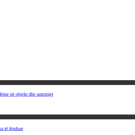
 dëme në objekt dhe automjet
ka të lënduar