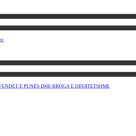
rë.
OR VENDET E PUNËS DHE RROGA E DINJITETSHME