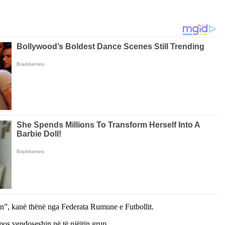
ën”, kanë thënë nga Federata Rumune e Futbollit.
 mos vendoseshin në të njëjtin grup.