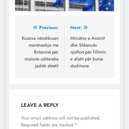
Post
Previous:
Next:
navigation
Kosova nënshkruan
Ministria e Arsimit
marrëveshje me
dhe Shkencës
Britaninë për
njofton për fillimin
misione ushtarake
e afatit për bursa
jashtë shtetit
studimore
LEAVE A REPLY
Your email address will not be published.
Required fields are marked
*