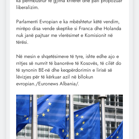
ka përmbushur të gjitha kriteret dhe pati propozuar
liberalizim.
Parlamenti Evropian e ka mbështetur këtë vendim,
mirëpo disa vende skeptike si Franca dhe Holanda
nuk janë pajtuar me vlerësimet e Komisionit në
tërësi.
Në mesin e shqetësimeve të tyre, ishte edhe ajo e
rritjes së numrit të banorëve të Kosovës, të cilët do
të synonin BE-në dhe keqpërdorimin e lirisë së
lëvizjes për të kërkuar azil në bllokun
evropian./Euronews Albania/.