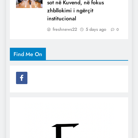
sot në Kuvend, në fokus
zhbllokimi i ngërçit
institucional
freshnews22
5 days ago
0
Find Me On