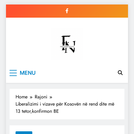
Skip
to
content
Freshnews22
Best News Website in North
MENU
Macedonia
Home
Rajoni
Liberalizimi i vizave për Kosovën në rend dite më
13 tetor,konfirmon BE