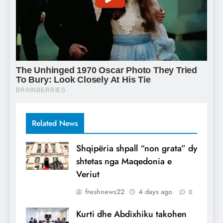
Related News
Shqipëria shpall “non grata” dy
shtetas nga Maqedonia e
Veriut
freshnews22
4 days ago
0
Kurti dhe Abdixhiku takohen