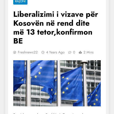
RAJONI
Liberalizimi i vizave për
Kosovën në rend dite
më 13 tetor,konfirmon
BE
Freshnews22
4 Years Ago
0
2 Mins