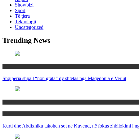
Showbizi
Sport
Të tjera
Teknologji
Uncategorized
Trending News
Rajoni
Shqipëria shpall “non grata” dy shtetas nga Maqedonia e Veriut
Politika
Rajoni
Kurti dhe Abdixhiku takohen sot në Kuvend, në fokus zhbllokimi i ngë