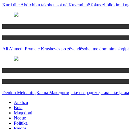
Kurti dhe Abdixhiku takohen sot në Kuvend, në fokus zhbllokimi i ngë
Maqedoni
Politika
Ali Ahmeti: Fryma e Krushevës po zëvendësohet me dominim, shqipta
Maqedoni
Politika
Denion Meidani: „Каква Македонија ќе изградиме, таква ќе ја им
Analiza
Bota
Maqedoni
Neque
Politika
Rajoni