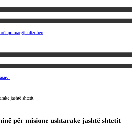
rët po margjinalizohen
аме.”
ake jashtë shtetit
në për misione ushtarake jashtë shtetit