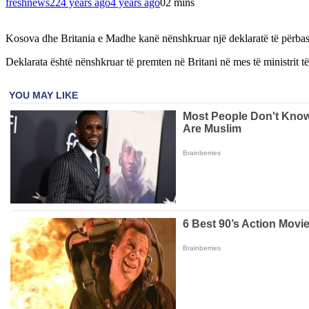
freshnews22
4 years ago
4 years ago
0
2 mins
Kosova dhe Britania e Madhe kanë nënshkruar një deklaratë të përbash
Deklarata është nënshkruar të premten në Britani në mes të ministrit