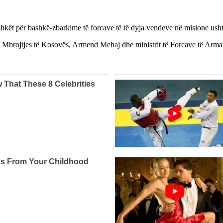
kët për bashkë-zbarkime të forcave të të dyja vendeve në misione ushta
 të Mbrojtjes të Kosovës, Armend Mehaj dhe ministrit të Forcave të Ar