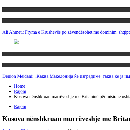
Maqedoni
Politika
Ali Ahmeti: Fryma e Krushevës po zëvendësohet me dominim, shqipta
Maqedoni
Politika
Denion Meidani: „Каква Македонија ќе изградиме, таква ќе ја им
Home
Rajoni
Kosova nënshkruan marrëveshje me Britaninë për misione ushtar
Rajoni
Kosova nënshkruan marrëveshje me Britani