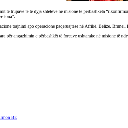
mit të trupave të të dyja shteteve në misione të përbashkëta “rikonfir
ve tona”.
acione trajnimi apo operacione paqeruajtëse në Afrikë, Belize, Brunei, 
ara për angazhimin e përbashkët të forcave ushtarake në misione të n
nfirmon BE