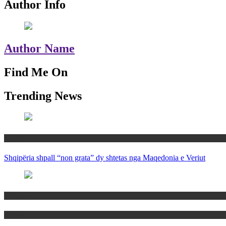
Author Info
Author Name
Find Me On
Trending News
Rajoni
Shqipëria shpall “non grata” dy shtetas nga Maqedonia e Veriut
Politika
Rajoni