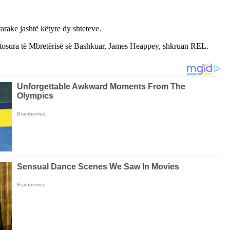
rake jashtë këtyre dy shteteve.
matosura të Mbretërisë së Bashkuar, James Heappey, shkruan REL.