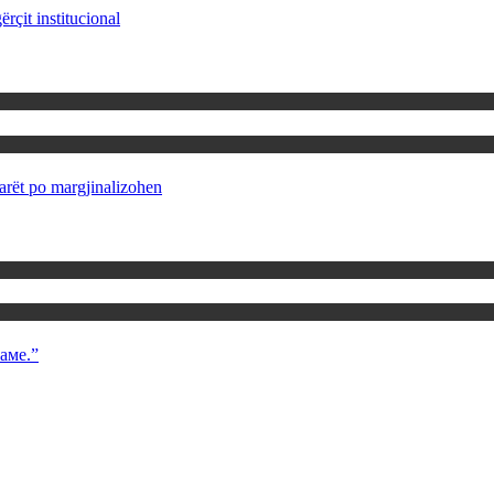
rçit institucional
rët po margjinalizohen
аме.”