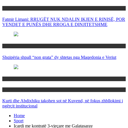
Politika
Fatmir Limani: RRUGËT NUK NDALIN IKJEN E RINISË, POR
VENDET E PUNËS DHE RROGA E DINJITETSHME
Rajoni
Shqipëria shpall “non grata” dy shtetas nga Maqedonia e Veriut
Politika
Rajoni
Kurti dhe Abdixhiku takohen sot në Kuvend, në fokus zhbllokimi i
ngërçit institucional
Home
Sport
Icardi me kontratë 3-vjeçare me Galatasaray