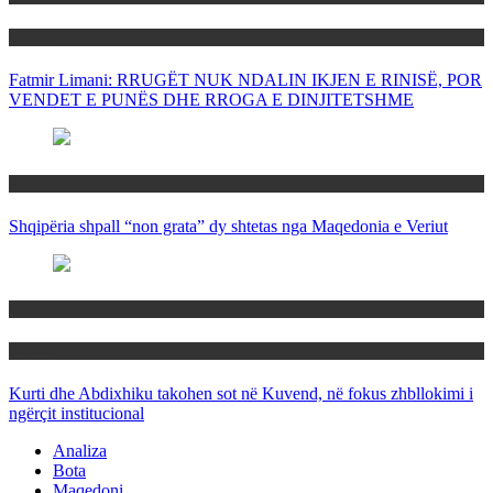
Politika
Fatmir Limani: RRUGËT NUK NDALIN IKJEN E RINISË, POR
VENDET E PUNËS DHE RROGA E DINJITETSHME
Rajoni
Shqipëria shpall “non grata” dy shtetas nga Maqedonia e Veriut
Politika
Rajoni
Kurti dhe Abdixhiku takohen sot në Kuvend, në fokus zhbllokimi i
ngërçit institucional
Analiza
Bota
Maqedoni