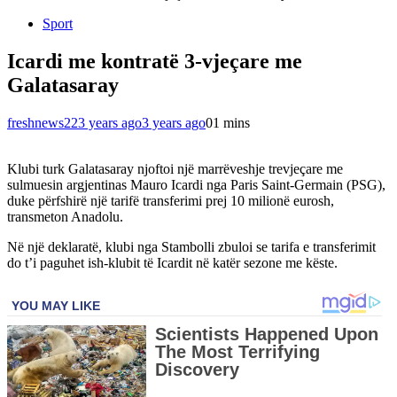
Sport
Icardi me kontratë 3-vjeçare me
Galatasaray
freshnews22
3 years ago
3 years ago
0
1 mins
Klubi turk Galatasaray njoftoi një marrëveshje trevjeçare me
sulmuesin argjentinas Mauro Icardi nga Paris Saint-Germain (PSG),
duke përfshirë një tarifë transferimi prej 10 milionë eurosh,
transmeton Anadolu.
Në një deklaratë, klubi nga Stambolli zbuloi se tarifa e transferimit
do t’i paguhet ish-klubit të Icardit në katër sezone me këste.