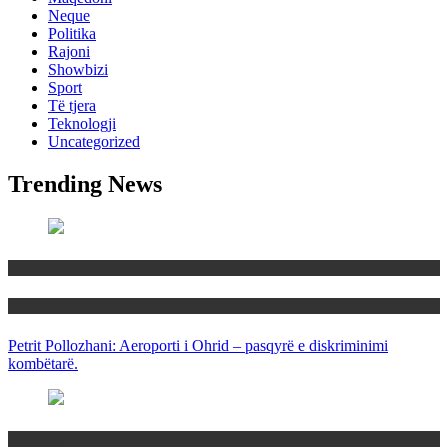
Neque
Politika
Rajoni
Showbizi
Sport
Të tjera
Teknologji
Uncategorized
Trending News
Maqedoni
Politika
Petrit Pollozhani: Aeroporti i Ohrid – pasqyrë e diskriminimi
kombëtarë.
Maqedoni