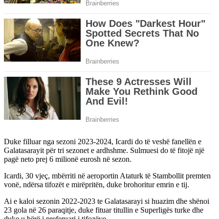
Duke filluar nga sezoni 2023-2024, Icardi do të veshë fanellën e
Galatasarayit për tri sezonet e ardhshme. Sulmuesi do të fitojë një
pagë neto prej 6 milionë eurosh në sezon.
Icardi, 30 vjeç, mbërriti në aeroportin Ataturk të Stambollit premten
vonë, ndërsa tifozët e mirëpritën, duke brohoritur emrin e tij.
Ai e kaloi sezonin 2022-2023 te Galatasarayi si huazim dhe shënoi
23 gola në 26 paraqitje, duke fituar titullin e Superligës turke dhe
duke u bërë i preferuari i tifozëve.