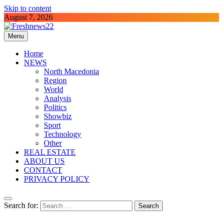
Skip to content
August 7, 2026
Menu
Freshnews22
Best News Website in North Macedonia
Home
NEWS
North Macedonia
Region
World
Analysis
Politics
Showbiz
Sport
Technology
Other
REAL ESTATE
ABOUT US
CONTACT
PRIVACY POLICY
Search for: