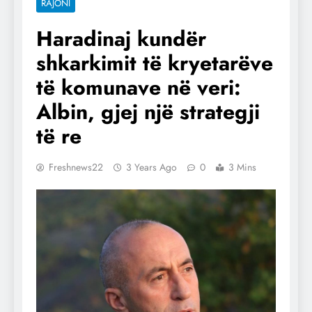
RAJONI
Haradinaj kundër
shkarkimit të kryetarëve
të komunave në veri:
Albin, gjej një strategji
të re
Freshnews22
3 Years Ago
0
3 Mins