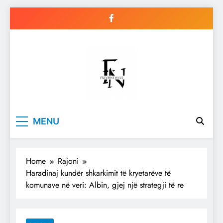
Skip
to
content
Freshnews22
Best News Website in North
MENU
Macedonia
Home
Rajoni
Haradinaj kundër shkarkimit të kryetarëve të
komunave në veri: Albin, gjej një strategji të re