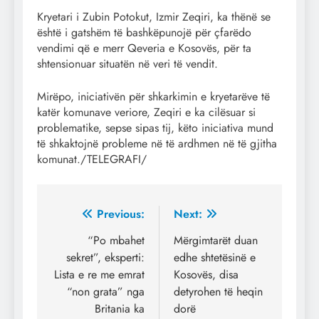
Kryetari i Zubin Potokut, Izmir Zeqiri, ka thënë se
është i gatshëm të bashkëpunojë për çfarëdo
vendimi që e merr Qeveria e Kosovës, për ta
shtensionuar situatën në veri të vendit.
Mirëpo, iniciativën për shkarkimin e kryetarëve të
katër komunave veriore, Zeqiri e ka cilësuar si
problematike, sepse sipas tij, këto iniciativa mund
të shkaktojnë probleme në të ardhmen në të gjitha
komunat./TELEGRAFI/
Post
Previous:
Next:
navigation
“Po mbahet
Mërgimtarët duan
sekret”, eksperti:
edhe shtetësinë e
Lista e re me emrat
Kosovës, disa
“non grata” nga
detyrohen të heqin
Britania ka
dorë