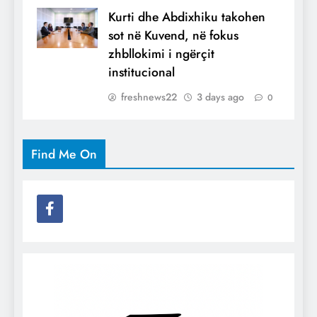
Kurti dhe Abdixhiku takohen
sot në Kuvend, në fokus
zhbllokimi i ngërçit
institucional
freshnews22
3 days ago
0
Find Me On