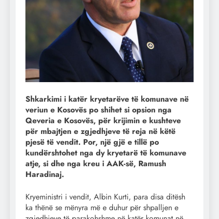
Shkarkimi i katër kryetarëve të komunave në
veriun e Kosovës po shihet si opsion nga
Qeveria e Kosovës, për krijimin e kushteve
për mbajtjen e zgjedhjeve të reja në këtë
pjesë të vendit. Por, një gjë e tillë po
kundërshtohet nga dy kryetarë të komunave
atje, si dhe nga kreu i AAK-së, Ramush
Haradinaj.
Kryeministri i vendit, Albin Kurti, para disa ditësh
ka thënë se mënyra më e duhur për shpalljen e
zgjedhjeve të parakohshme në katër komunat në