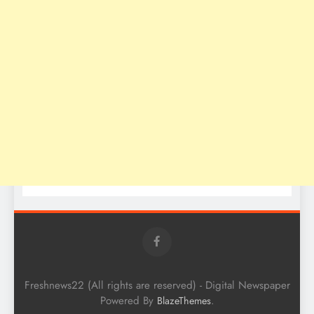
Freshnews22 (All rights are reserved) - Digital Newspaper
Powered By
.
BlazeThemes