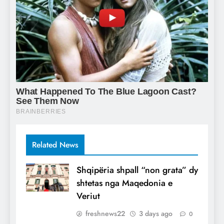
Related News
Shqipëria shpall “non grata” dy
shtetas nga Maqedonia e
Veriut
freshnews22
3 days ago
0