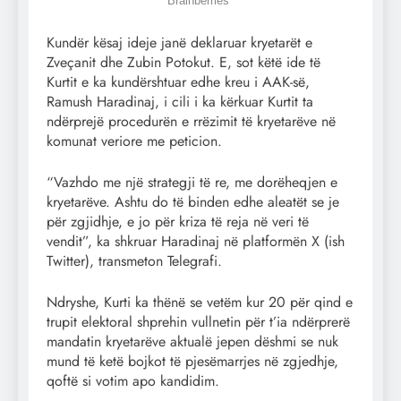
Kundër kësaj ideje janë deklaruar kryetarët e
Zveçanit dhe Zubin Potokut. E, sot këtë ide të
Kurtit e ka kundërshtuar edhe kreu i AAK-së,
Ramush Haradinaj, i cili i ka kërkuar Kurtit ta
ndërprejë procedurën e rrëzimit të kryetarëve në
komunat veriore me peticion.
“Vazhdo me një strategji të re, me dorëheqjen e
kryetarëve. Ashtu do të binden edhe aleatët se je
për zgjidhje, e jo për kriza të reja në veri të
vendit”, ka shkruar Haradinaj në platformën X (ish
Twitter), transmeton Telegrafi.
Ndryshe, Kurti ka thënë se vetëm kur 20 për qind e
trupit elektoral shprehin vullnetin për t’ia ndërprerë
mandatin kryetarëve aktualë jepen dëshmi se nuk
mund të ketë bojkot të pjesëmarrjes në zgjedhje,
qoftë si votim apo kandidim.