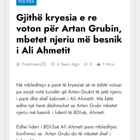
POLITIKA
Gjithë kryesia e re
voton për Artan Grubin,
mbetet njeriu më besnik
i Ali Ahmetit
Freshnews22
4 Years Ago
0
1 Mins
Në mbledhejn e parë të kryesisë së re është votuar
pa asnjë votë kundër që Artan Grubit të jetë njeriu
i parë dhe shef kabineti i Ali Ahmetit. Me këtë
edhe një herë dëshmohet se Artan Grubi mbetet
njeriu më besnik i liderit të BDI-së, Ahmeti.
Edhe lideri i BDI-Ssë Ali Ahmeti para mbledhjes
konfirmoi se Artan Grubi do të mbetet shef i