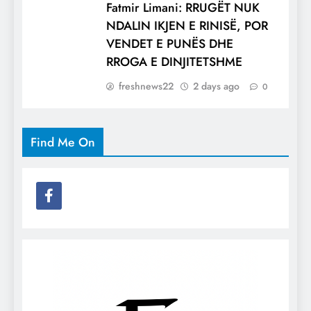
Fatmir Limani: RRUGËT NUK
NDALIN IKJEN E RINISË, POR
VENDET E PUNËS DHE
RROGA E DINJITETSHME
freshnews22
2 days ago
0
Find Me On