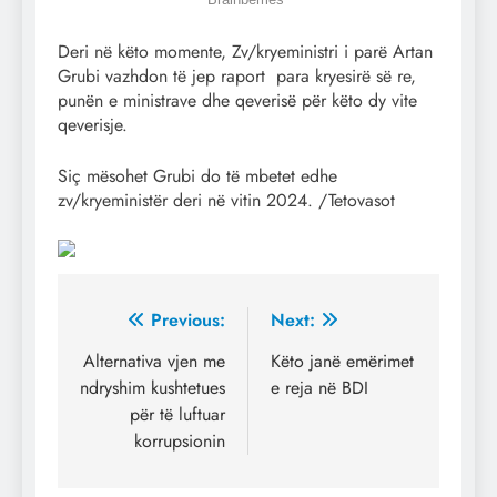
Deri në këto momente, Zv/kryeministri i parë Artan
Grubi vazhdon të jep raport para kryesirë së re,
punën e ministrave dhe qeverisë për këto dy vite
qeverisje.
Siç mësohet Grubi do të mbetet edhe
zv/kryeministër deri në vitin 2024. /Tetovasot
Post
Previous:
Next:
navigation
Alternativa vjen me
Këto janë emërimet
ndryshim kushtetues
e reja në BDI
për të luftuar
korrupsionin