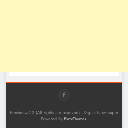
Freshnews22 (All rights are reserved) - Digital Newspaper
Powered By
.
BlazeThemes