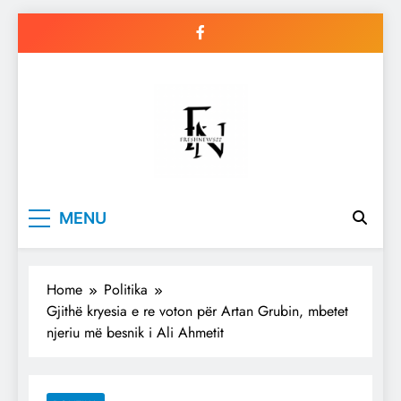
Skip
to
content
Freshnews22
Best News Website in North
MENU
Macedonia
Home
Politika
Gjithë kryesia e re voton për Artan Grubin, mbetet
njeriu më besnik i Ali Ahmetit