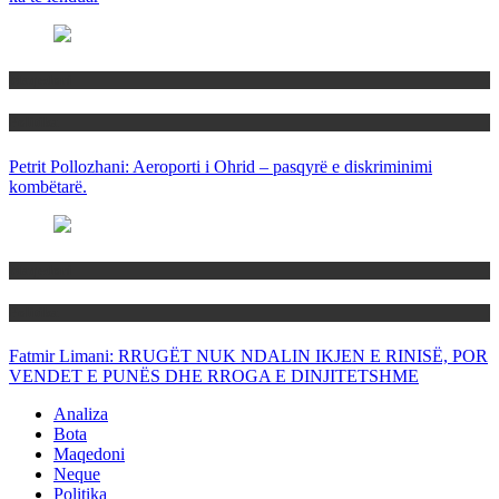
Maqedoni
Politika
Petrit Pollozhani: Aeroporti i Ohrid – pasqyrë e diskriminimi
kombëtarë.
Maqedoni
Politika
Fatmir Limani: RRUGËT NUK NDALIN IKJEN E RINISË, POR
VENDET E PUNËS DHE RROGA E DINJITETSHME
Analiza
Bota
Maqedoni
Neque
Politika