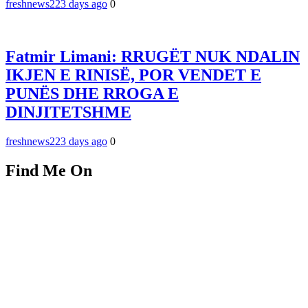
freshnews22
3 days ago
0
Fatmir Limani: RRUGËT NUK NDALIN
IKJEN E RINISË, POR VENDET E
PUNËS DHE RROGA E
DINJITETSHME
freshnews22
3 days ago
0
Find Me On