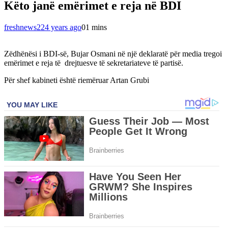
Këto janë emërimet e reja në BDI
freshnews22
4 years ago
0
1 mins
Zëdhënësi i BDI-së, Bujar Osmani në një deklaratë për media tregoi
emërimet e reja të drejtuesve të sekretariateve të partisë.
Për shef kabineti është riemëruar Artan Grubi