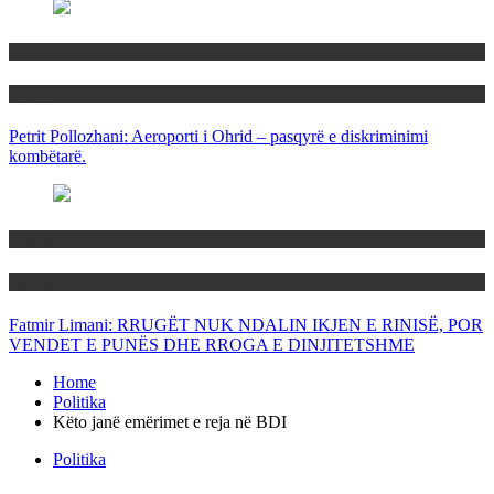
Maqedoni
Politika
Petrit Pollozhani: Aeroporti i Ohrid – pasqyrë e diskriminimi
kombëtarë.
Maqedoni
Politika
Fatmir Limani: RRUGËT NUK NDALIN IKJEN E RINISË, POR
VENDET E PUNËS DHE RROGA E DINJITETSHME
Home
Politika
Këto janë emërimet e reja në BDI
Politika