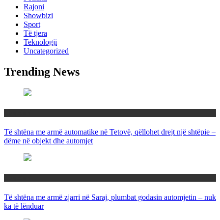
Rajoni
Showbizi
Sport
Të tjera
Teknologji
Uncategorized
Trending News
Maqedoni
Të shtëna me armë automatike në Tetovë, qëllohet drejt një shtëpie –
dëme në objekt dhe automjet
Maqedoni
Të shtëna me armë zjarri në Saraj, plumbat godasin automjetin – nuk
ka të lënduar