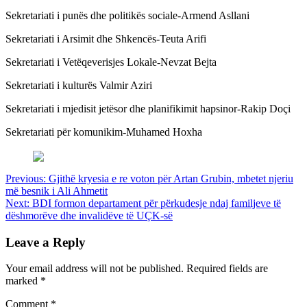
Sekretariati i punës dhe politikës sociale-Armend Asllani
Sekretariati i Arsimit dhe Shkencës-Teuta Arifi
Sekretariati i Vetëqeverisjes Lokale-Nevzat Bejta
Sekretariati i kulturës Valmir Aziri
Sekretariati i mjedisit jetësor dhe planifikimit hapsinor-Rakip Doçi
Sekretariati për komunikim-Muhamed Hoxha
Post
Previous:
Gjithë kryesia e re voton për Artan Grubin, mbetet njeriu
më besnik i Ali Ahmetit
navigation
Next:
BDI formon departament për përkudesje ndaj familjeve të
dëshmorëve dhe invalidëve të UÇK-së
Leave a Reply
Your email address will not be published.
Required fields are
marked
*
Comment
*