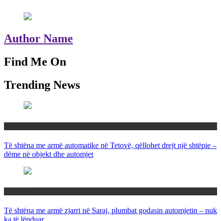
Author Name
Find Me On
Trending News
Maqedoni
Të shtëna me armë automatike në Tetovë, qëllohet drejt një shtëpie –
dëme në objekt dhe automjet
Maqedoni
Të shtëna me armë zjarri në Saraj, plumbat godasin automjetin – nuk
ka të lënduar