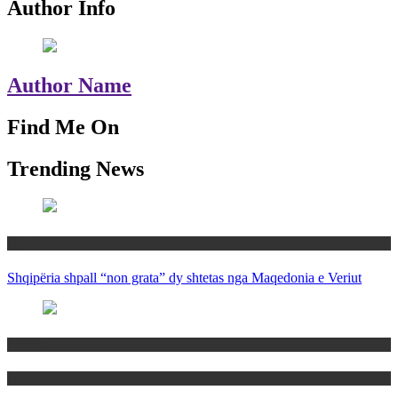
Author Info
Author Name
Find Me On
Trending News
Rajoni
Shqipëria shpall “non grata” dy shtetas nga Maqedonia e Veriut
Politika
Rajoni