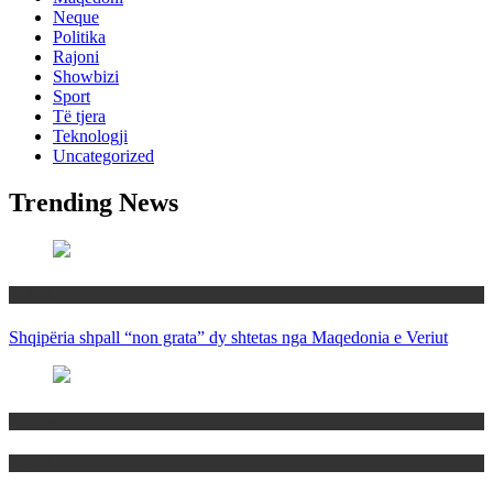
Neque
Politika
Rajoni
Showbizi
Sport
Të tjera
Teknologji
Uncategorized
Trending News
Rajoni
Shqipëria shpall “non grata” dy shtetas nga Maqedonia e Veriut
Politika
Rajoni