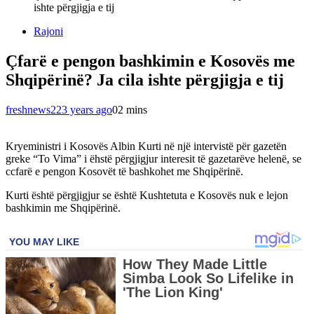
ishte përgjigja e tij
Rajoni
Çfarë e pengon bashkimin e Kosovës me
Shqipërinë? Ja cila ishte përgjigja e tij
freshnews22
3 years ago
0
2 mins
Kryeministri i Kosovës Albin Kurti në një intervistë për gazetën
greke “To Vima” i ëhstë përgjigjur interesit të gazetarëve helenë, se
ccfarë e pengon Kosovët të bashkohet me Shqipërinë.
Kurti është përgjigjur se është Kushtetuta e Kosovës nuk e lejon
bashkimin me Shqipërinë.