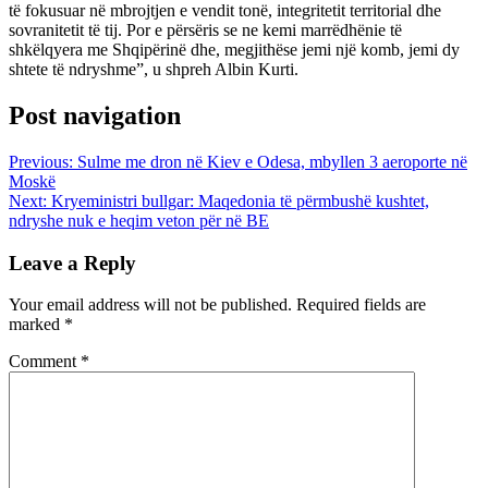
të fokusuar në mbrojtjen e vendit tonë, integritetit territorial dhe
sovranitetit të tij. Por e përsëris se ne kemi marrëdhënie të
shkëlqyera me Shqipërinë dhe, megjithëse jemi një komb, jemi dy
shtete të ndryshme”, u shpreh Albin Kurti.
Post navigation
Previous:
Sulme me dron në Kiev e Odesa, mbyllen 3 aeroporte në
Moskë
Next:
Kryeministri bullgar: Maqedonia të përmbushë kushtet,
ndryshe nuk e heqim veton për në BE
Leave a Reply
Your email address will not be published.
Required fields are
marked
*
Comment
*