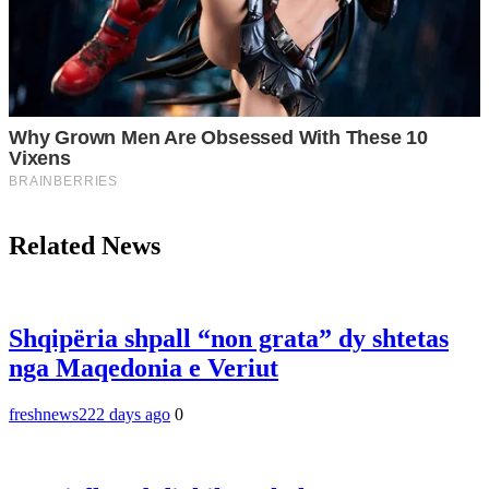
Related News
Shqipëria shpall “non grata” dy shtetas
nga Maqedonia e Veriut
freshnews22
2 days ago
0