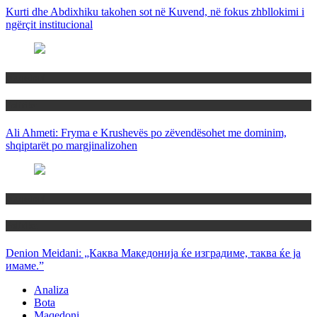
Kurti dhe Abdixhiku takohen sot në Kuvend, në fokus zhbllokimi i
ngërçit institucional
Maqedoni
Politika
Ali Ahmeti: Fryma e Krushevës po zëvendësohet me dominim,
shqiptarët po margjinalizohen
Maqedoni
Politika
Denion Meidani: „Каква Македонија ќе изградиме, таква ќе ја
имаме.”
Analiza
Bota
Maqedoni