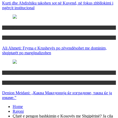
Kurti dhe Abdixhiku takohen sot në Kuvend, në fokus zhbllokimi i
ngërçit institucional
Maqedoni
Politika
Ali Ahmeti: Fryma e Krushevës po zëvendësohet me dominim,
shqiptarët po margjinalizohen
Maqedoni
Politika
Denion Meidani: „Каква Македонија ќе изградиме, таква ќе ја
имаме.”
Home
Rajoni
Çfarë e pengon bashkimin e Kosovës me Shqipërinë? Ja cila