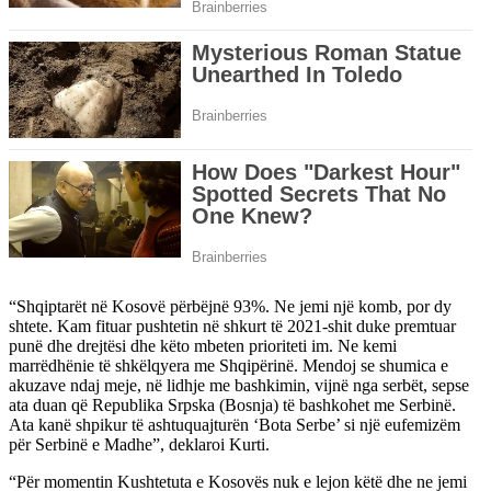
“Shqiptarët në Kosovë përbëjnë 93%. Ne jemi një komb, por dy
shtete. Kam fituar pushtetin në shkurt të 2021-shit duke premtuar
punë dhe drejtësi dhe këto mbeten prioriteti im. Ne kemi
marrëdhënie të shkëlqyera me Shqipërinë. Mendoj se shumica e
akuzave ndaj meje, në lidhje me bashkimin, vijnë nga serbët, sepse
ata duan që Republika Srpska (Bosnja) të bashkohet me Serbinë.
Ata kanë shpikur të ashtuquajturën ‘Bota Serbe’ si një eufemizëm
për Serbinë e Madhe”, deklaroi Kurti.
“Për momentin Kushtetuta e Kosovës nuk e lejon këtë dhe ne jemi