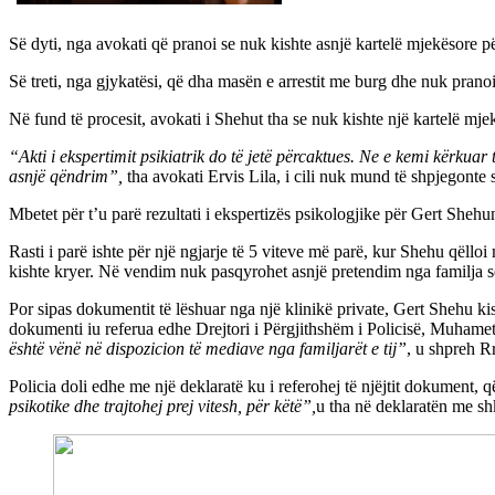
Së dyti, nga avokati që pranoi se nuk kishte asnjë kartelë mjekësore për 
Së treti, nga gjykatësi, që dha masën e arrestit me burg dhe nuk pranoi 
Në fund të procesit, avokati i Shehut tha se nuk kishte një kartelë mj
“Akti i ekspertimit psikiatrik do të jetë përcaktues. Ne e kemi kërkuar 
asnjë qëndrim”,
tha avokati Ervis Lila, i cili nuk mund të shpjegonte s
Mbetet për t’u parë rezultati i ekspertizës psikologjike për Gert Shehun
Rasti i parë ishte për një ngjarje të 5 viteve më parë, kur Shehu qëlloi
kishte kryer. Në vendim nuk pasqyrohet asnjë pretendim nga familja s
Por sipas dokumentit të lëshuar nga një klinikë private, Gert Shehu kis
dokumenti iu referua edhe Drejtori i Përgjithshëm i Policisë, Muhame
është vënë në dispozicion të mediave nga familjarët e tij”
, u shpreh R
Policia doli edhe me një deklaratë ku i referohej të njëjtit dokument, q
psikotike dhe trajtohej prej vitesh, për këtë”,
u tha në deklaratën me sh