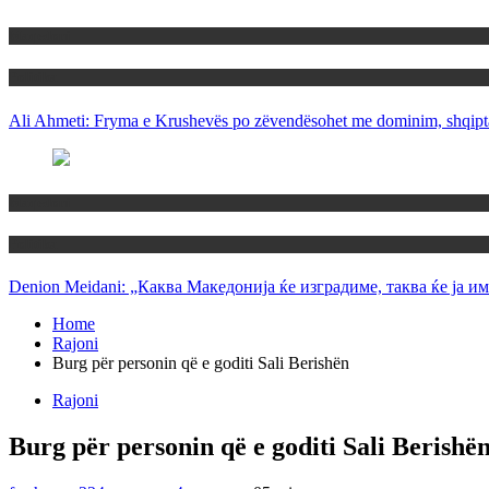
Maqedoni
Politika
Ali Ahmeti: Fryma e Krushevës po zëvendësohet me dominim, shqipta
Maqedoni
Politika
Denion Meidani: „Каква Македонија ќе изградиме, таква ќе ја им
Home
Rajoni
Burg për personin që e goditi Sali Berishën
Rajoni
Burg për personin që e goditi Sali Berishë