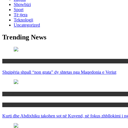
Showbizi
Sport
Të tjera
Teknologji
Uncategorized
Trending News
Rajoni
Shqipëria shpall “non grata” dy shtetas nga Maqedonia e Veriut
Politika
Rajoni
Kurti dhe Abdixhiku takohen sot në Kuvend, në fokus zhbllokimi i ngë