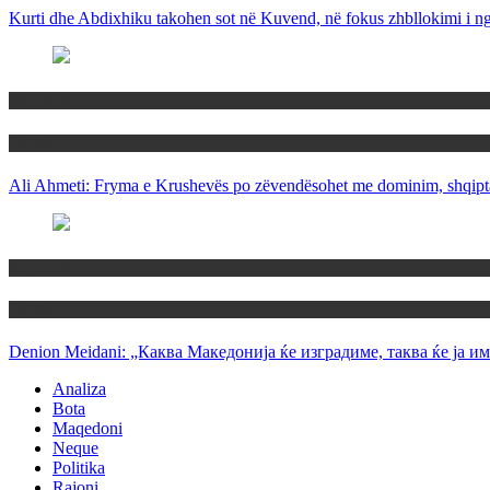
Kurti dhe Abdixhiku takohen sot në Kuvend, në fokus zhbllokimi i ngë
Maqedoni
Politika
Ali Ahmeti: Fryma e Krushevës po zëvendësohet me dominim, shqipta
Maqedoni
Politika
Denion Meidani: „Каква Македонија ќе изградиме, таква ќе ја им
Analiza
Bota
Maqedoni
Neque
Politika
Rajoni