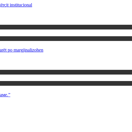
rçit institucional
rët po margjinalizohen
аме.”