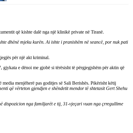
mentit që kishte dalë nga një klinikë private në Tiranë.
 kishte dhënë mjeku kurën. Ai ishte i pranishëm në seancë, por nuk pati
jegjës për një akt kriminal.
17, gjykata e dënoi me gjobë si tërësisht të përgjegjshëm për aktin që
ë media menjëherë pas goditjes së Sali Berishës. Pikërisht këtij
nti që vërteton gjendjen e shëndetit mendor të shtetasit Gert Shehu
ë dispozicion nga familjarët e tij, 31-vjeçari vuan nga çrregullime