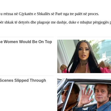
u rrëzua në Gjykatën e Shkallës së Parë nga tre palët në proces.
për shkak të detyrës dhe plagosje me dashje, duke e mbajtur përgjegjës p