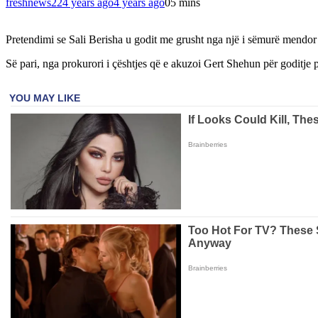
freshnews22
4 years ago
4 years ago
0
5 mins
Pretendimi se Sali Berisha u godit me grusht nga një i sëmurë mendor 
Së pari, nga prokurori i çështjes që e akuzoi Gert Shehun për goditje 