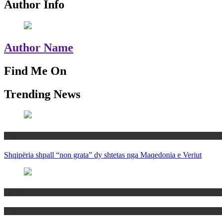
Author Info
Author Name
Find Me On
Trending News
Rajoni
Shqipëria shpall “non grata” dy shtetas nga Maqedonia e Veriut
Politika
Rajoni