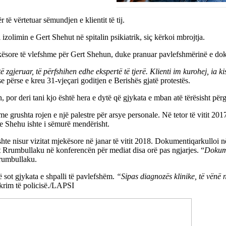
të vërtetuar sëmundjen e klientit të tij.
izolimin e Gert Shehut në spitalin psikiatrik, siç kërkoi mbrojtja.
ekësore të vlefshme për Gert Shehun, duke pranuar pavlefshmërinë e doku
të zgjeruar, të përfshihen edhe ekspertë të tjerë. Klienti im kurohej, ia
e përse e kreu 31-vjeçari goditjen e Berishës gjatë protestës.
, por deri tani kjo është hera e dytë që gjykata e mban atë tërësisht përg
 me grushta rojen e një palestre për arsye personale. Në tetor të vitit 20
e Shehu ishte i sëmurë mendërisht.
hte nisur vizitat mjekësore në janar të vitit 2018. Dokumentiqarkulloi n
t Rrumbullaku në konferencën për mediat disa orë pas ngjarjes. “
Dokume
rumbullaku.
ë sot gjykata e shpalli të pavlefshëm.
“Sipas diagnozës klinike, të vënë n
krim të policisë./LAPSI