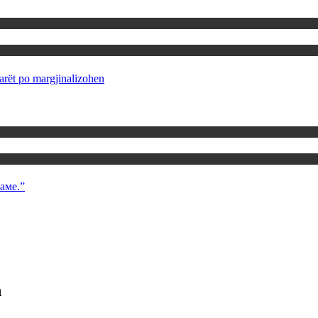
rët po margjinalizohen
аме.”
n