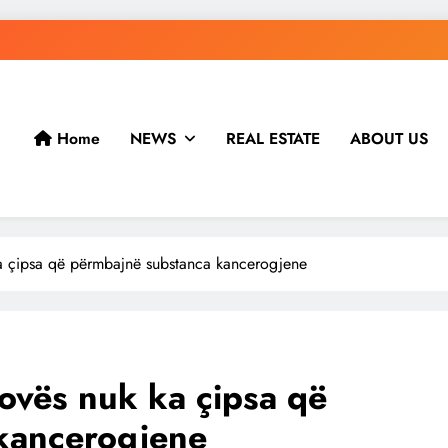
Home
NEWS
REAL ESTATE
ABOUT US
a çipsa që përmbajnë substanca kancerogjene
ovës nuk ka çipsa që
kancerogjene