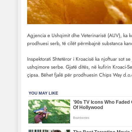
Agjencia e Ushqimit dhe Veterinarisë (AUV), ka k
prodhuesi serb, të cilët përmbajnë substanca ka
Inspektorati Shtetëror i Kroacisë ka njoftuar sot
ushqimore serbe. Gjatë ditës, në kufirin Kroaci-Ser
çipsa. Bëhet fjalë për prodhuesin Chips Way d.o.