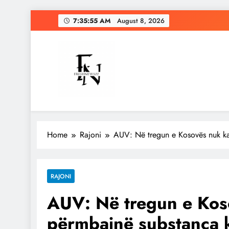
Skip
7:35:56 AM
August 8, 2026
to
content
Freshnews22
Best News Website in North Macedonia
Home
Rajoni
AUV: Në tregun e Kosovës nuk k
RAJONI
AUV: Në tregun e Kos
përmbajnë substanca 