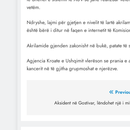
vetëm.
Ndryshe, lajmi për gjetjen e nivelit të lartë akril
është bërë i ditur në faqen e internetit të Komisio
Akrilamide gjenden zakonisht në bukë, patate të s
Agjencia Kroate e Ushqimit vlerëson se prania e ak
kancerit në të gjitha grupmoshat e njerëzve.
Post
Previo
navigation
Aksident në Gostivar, lëndohet një i mi