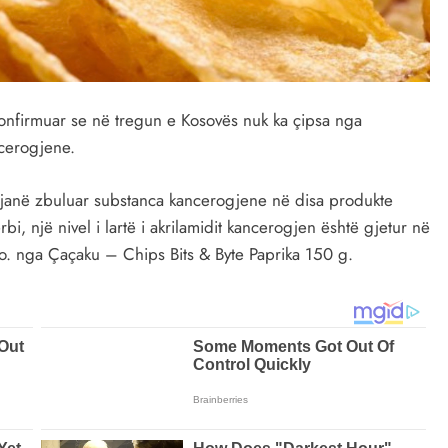
onfirmuar se në tregun e Kosovës nuk ka çipsa nga
ncerogjene.
 se janë zbuluar substanca kancerogjene në disa produkte
bi, një nivel i lartë i akrilamidit kancerogjen është gjetur në
o. nga Çaçaku – Chips Bits & Byte Paprika 150 g.