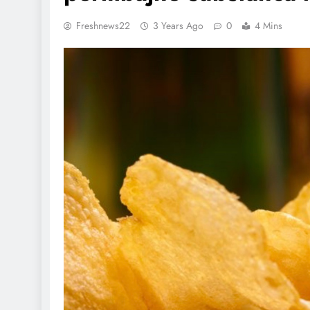
Freshnews22
3 Years Ago
0
4 Mins