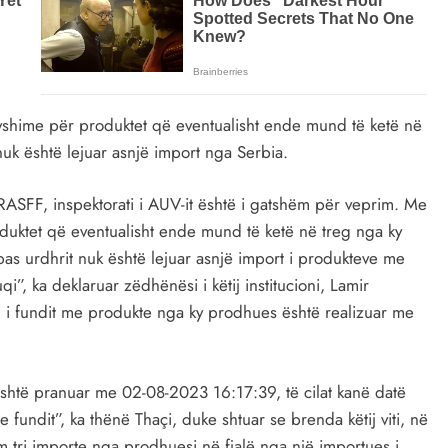
yshime për produktet që eventualisht ende mund të ketë në
uk është lejuar asnjë import nga Serbia.
ASFF, inspektorati i AUV-it është i gatshëm për veprim. Me
duktet që eventualisht ende mund të ketë në treg nga ky
s urdhrit nuk është lejuar asnjë import i produkteve me
i”, ka deklaruar zëdhënësi i këtij institucioni, Lamir
rti i fundit me produkte nga ky prodhues është realizuar me
është pranuar me 02-08-2023 16:17:39, të cilat kanë datë
fundit”, ka thënë Thaçi, duke shtuar se brenda këtij viti, në
ëm tri importe nga prodhuesi në fjalë nga një importues i