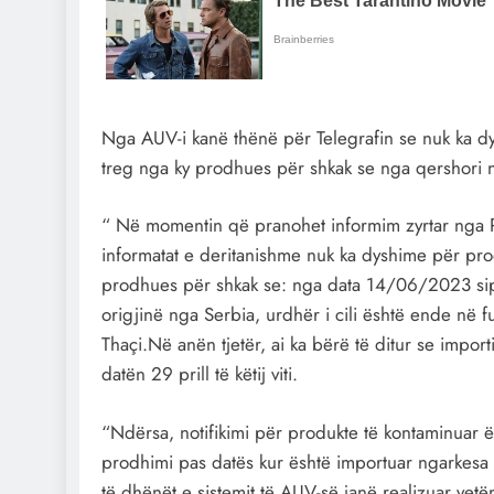
Nga AUV-i kanë thënë për Telegrafin se nuk ka d
treg nga ky prodhues për shkak se nga qershori n
“ Në momentin që pranohet informim zyrtar nga R
informatat e deritanishme nuk ka dyshime për pro
prodhues për shkak se: nga data 14/06/2023 sipa
origjinë nga Serbia, urdhër i cili është ende në fuq
Thaçi.Në anën tjetër, ai ka bërë të ditur se impo
datën 29 prill të këtij viti.
“Ndërsa, notifikimi për produkte të kontaminuar 
prodhimi pas datës kur është importuar ngarkesa e 
të dhënët e sistemit të AUV-së janë realizuar vet