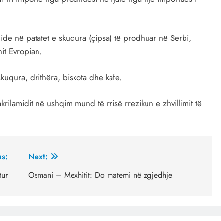
amide në patatet e skuqura (çipsa) të prodhuar në Serbi,
nit Evropian.
kuqura, drithëra, biskota dhe kafe.
rilamidit në ushqim mund të rrisë rrezikun e zhvillimit të
us:
Next:
tur
Osmani – Mexhitit: Do matemi në zgjedhje