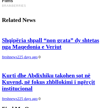
Related News
Shqipëria shpall “non grata” dy shtetas
nga Maqedonia e Veriut
freshnews22
5 days ago
0
Kurti dhe Abdixhiku takohen sot në
Kuvend, në fokus zhbllokimi i ngërçit
institucional
freshnews22
5 days ago
0