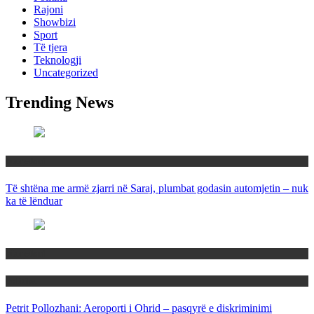
Rajoni
Showbizi
Sport
Të tjera
Teknologji
Uncategorized
Trending News
Maqedoni
Të shtëna me armë zjarri në Saraj, plumbat godasin automjetin – nuk
ka të lënduar
Maqedoni
Politika
Petrit Pollozhani: Aeroporti i Ohrid – pasqyrë e diskriminimi