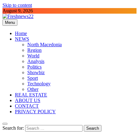
Skip to content
August 9, 2026
Menu
Freshnews22
Best News Website in North Macedonia
Home
NEWS
North Macedonia
Region
World
Analysis
Politics
Showbiz
Sport
Technology
Other
REAL ESTATE
ABOUT US
CONTACT
PRIVACY POLICY
Search for: