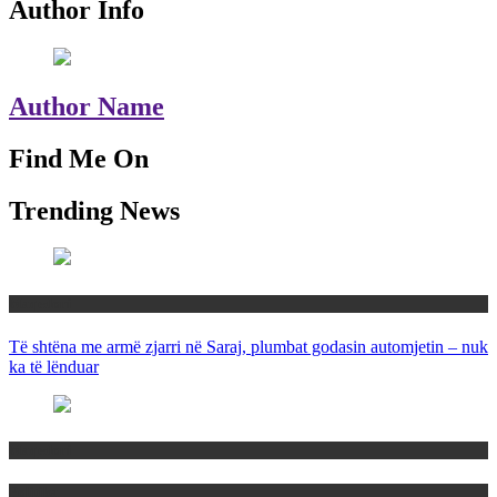
Author Info
Author Name
Find Me On
Trending News
Maqedoni
Të shtëna me armë zjarri në Saraj, plumbat godasin automjetin – nuk
ka të lënduar
Maqedoni
Politika