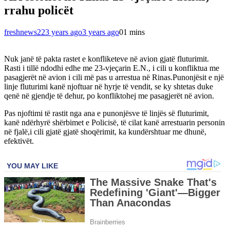
rrahu policët
freshnews22
3 years ago
3 years ago
0
1 mins
Nuk janë të pakta rastet e konfliketeve në avion gjatë fluturimit.
Rasti i tillë ndodhi edhe me 23-vjeçarin E.N., i cili u konfliktua me
pasagjerët në avion i cili më pas u arrestua në Rinas.Punonjësit e një
linje fluturimi kanë njoftuar në hyrje të vendit, se ky shtetas duke
qenë në gjendje të dehur, po konfliktohej me pasagjerët në avion.
Pas njoftimi të rastit nga ana e punonjësve të linjës së fluturimit,
kanë ndërhyrë shërbimet e Policisë, të cilat kanë arrestuarin personin
në fjalë,i cili gjatë gjatë shoqërimit, ka kundërshtuar me dhunë,
efektivët.