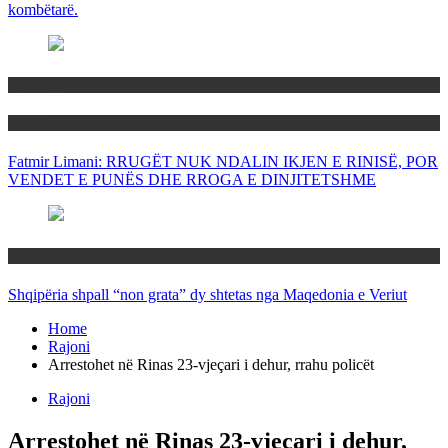
kombëtarë.
Maqedoni
Politika
Fatmir Limani: RRUGËT NUK NDALIN IKJEN E RINISË, POR
VENDET E PUNËS DHE RROGA E DINJITETSHME
Rajoni
Shqipëria shpall “non grata” dy shtetas nga Maqedonia e Veriut
Home
Rajoni
Arrestohet në Rinas 23-vjeçari i dehur, rrahu policët
Rajoni
Arrestohet në Rinas 23-vjeçari i dehur,