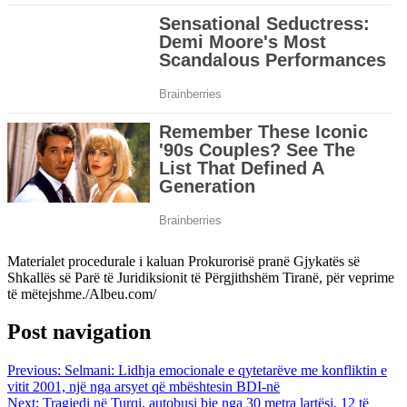
Materialet procedurale i kaluan Prokurorisë pranë Gjykatës së
Shkallës së Parë të Juridiksionit të Përgjithshëm Tiranë, për veprime
të mëtejshme./Albeu.com/
Post navigation
Previous:
Selmani: Lidhja emocionale e qytetarëve me konfliktin e
vitit 2001, një nga arsyet që mbështesin BDI-në
Next:
Tragjedi në Turqi, autobusi bie nga 30 metra lartësi, 12 të