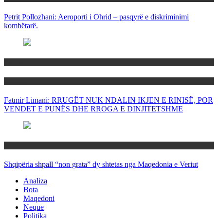
Petrit Pollozhani: Aeroporti i Ohrid – pasqyrë e diskriminimi
kombëtarë.
Maqedoni
Politika
Fatmir Limani: RRUGËT NUK NDALIN IKJEN E RINISË, POR
VENDET E PUNËS DHE RROGA E DINJITETSHME
Rajoni
Shqipëria shpall “non grata” dy shtetas nga Maqedonia e Veriut
Analiza
Bota
Maqedoni
Neque
Politika