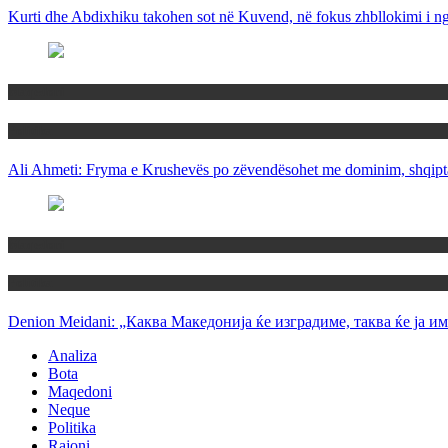
Kurti dhe Abdixhiku takohen sot në Kuvend, në fokus zhbllokimi i ngë
Maqedoni
Politika
Ali Ahmeti: Fryma e Krushevës po zëvendësohet me dominim, shqipta
Maqedoni
Politika
Denion Meidani: „Каква Македонија ќе изградиме, таква ќе ја им
Analiza
Bota
Maqedoni
Neque
Politika
Rajoni