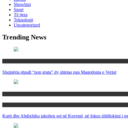
Showbizi
Sport
Të tjera
Teknologji
Uncategorized
Trending News
Rajoni
Shqipëria shpall “non grata” dy shtetas nga Maqedonia e Veriut
Politika
Rajoni
Kurti dhe Abdixhiku takohen sot në Kuvend, në fokus zhbllokimi i ngë