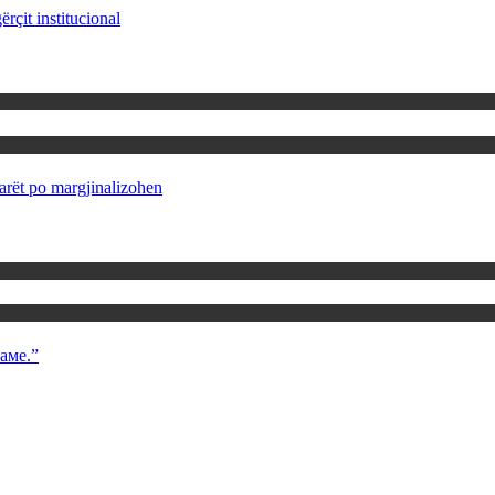
rçit institucional
rët po margjinalizohen
аме.”