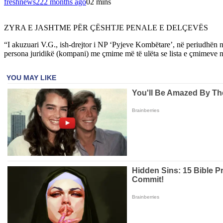
freshnews22
2 months ago
0
2 mins
ZYRA E JASHTME PËR ÇËSHTJE PENALE E DELÇEVËS
“I akuzuari V.G., ish-drejtor i NP ‘Pyjeve Kombëtare’, në periudhën n
persona juridikë (kompani) me çmime më të ulëta se lista e çmimeve n