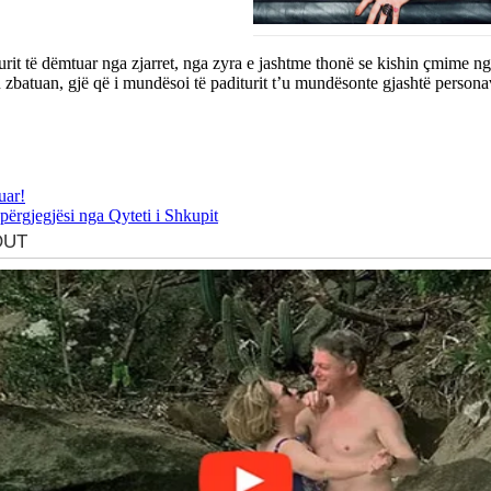
drurit të dëmtuar nga zjarret, nga zyra e jashtme thonë se kishin çmime n
 u zbatuan, gjë që i mundësoi të paditurit t’u mundësonte gjashtë person
uar!
përgjegjësi nga Qyteti i Shkupit