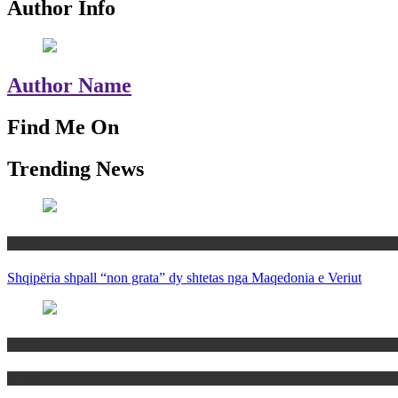
Author Info
Author Name
Find Me On
Trending News
Rajoni
Shqipëria shpall “non grata” dy shtetas nga Maqedonia e Veriut
Politika
Rajoni