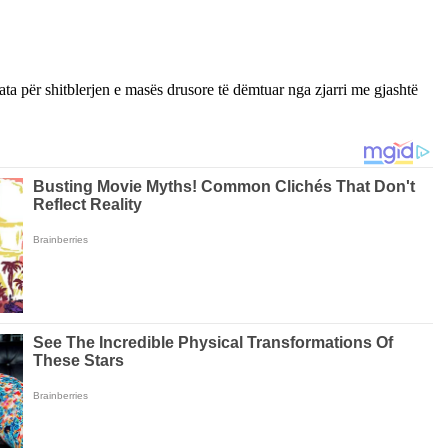
a për shitblerjen e masës drusore të dëmtuar nga zjarri me gjashtë