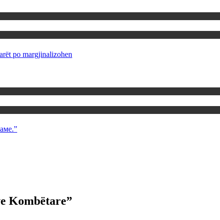
rët po margjinalizohen
аме.”
eve Kombëtare”