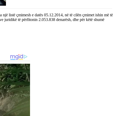
ga një listë çmimesh e datës 05.12.2014, në të cilën çmimet ishin më të
ave juridikë të përfitonin 2.053.838 denarësh, dhe për këtë shumë