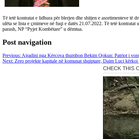
Të tetë kontratat e lidhura për blerjen dhe shitjen e asortimenteve të 
ulëta se lista e çmimeve në fuqi e datës 21.07.2022. Të tetë kontratat
parash, NP “Pyjet Kombëtare” u dëmtua.
Post navigation
Previous:
Ajradini nga Kërçova thumbon Bekim Qokun: Patriot i von
Next:
Zero projekte kapitale në komunat shqiptare, Daim Luçi kërkoi 