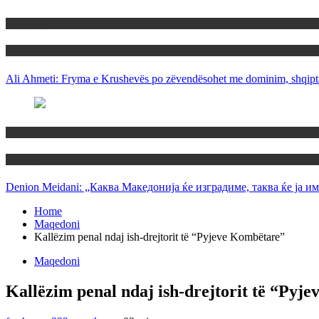
Maqedoni
Politika
Ali Ahmeti: Fryma e Krushevës po zëvendësohet me dominim, shqipta
Maqedoni
Politika
Denion Meidani: „Каква Македонија ќе изградиме, таква ќе ја им
Home
Maqedoni
Kallëzim penal ndaj ish-drejtorit të “Pyjeve Kombëtare”
Maqedoni
Kallëzim penal ndaj ish-drejtorit të “Pyj