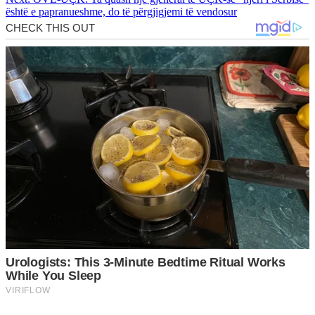
është e papranueshme, do të përgjigjemi të vendosur