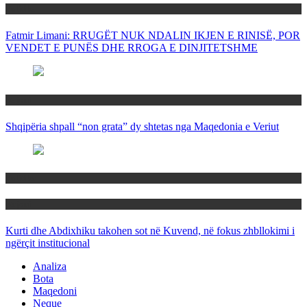
Politika
Fatmir Limani: RRUGËT NUK NDALIN IKJEN E RINISË, POR
VENDET E PUNËS DHE RROGA E DINJITETSHME
Rajoni
Shqipëria shpall “non grata” dy shtetas nga Maqedonia e Veriut
Politika
Rajoni
Kurti dhe Abdixhiku takohen sot në Kuvend, në fokus zhbllokimi i
ngërçit institucional
Analiza
Bota
Maqedoni
Neque