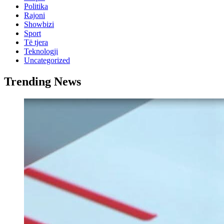
Politika
Rajoni
Showbizi
Sport
Të tjera
Teknologji
Uncategorized
Trending News