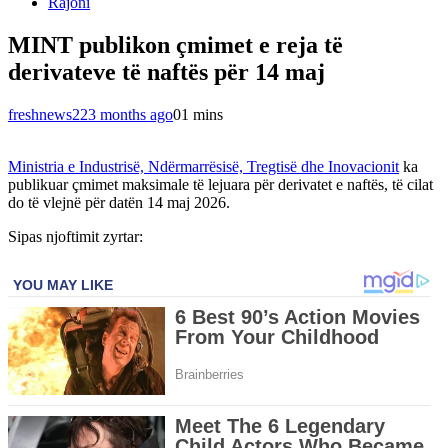
Rajoni
MINT publikon çmimet e reja të
derivateve të naftës për 14 maj
freshnews22
3 months ago
0
1 mins
Ministria e Industrisë, Ndërmarrësisë, Tregtisë dhe Inovacionit
ka
publikuar çmimet maksimale të lejuara për derivatet e naftës, të cilat
do të vlejnë për datën 14 maj 2026.
Sipas njoftimit zyrtar: