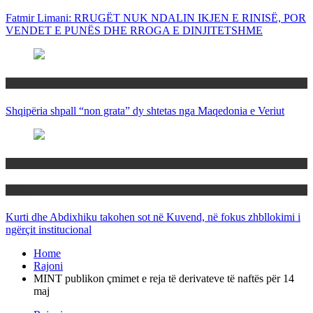
Fatmir Limani: RRUGËT NUK NDALIN IKJEN E RINISË, POR
VENDET E PUNËS DHE RROGA E DINJITETSHME
Rajoni
Shqipëria shpall “non grata” dy shtetas nga Maqedonia e Veriut
Politika
Rajoni
Kurti dhe Abdixhiku takohen sot në Kuvend, në fokus zhbllokimi i
ngërçit institucional
Home
Rajoni
MINT publikon çmimet e reja të derivateve të naftës për 14
maj