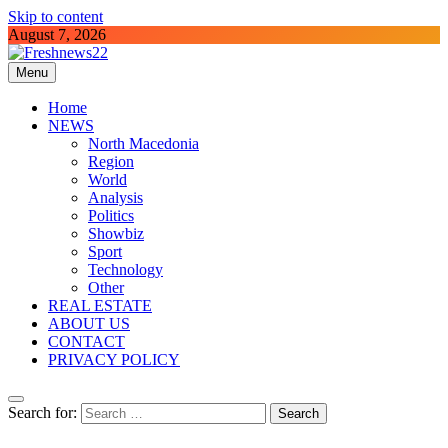
Skip to content
August 7, 2026
Menu
Freshnews22
Best News Website in North Macedonia
Home
NEWS
North Macedonia
Region
World
Analysis
Politics
Showbiz
Sport
Technology
Other
REAL ESTATE
ABOUT US
CONTACT
PRIVACY POLICY
Search for: