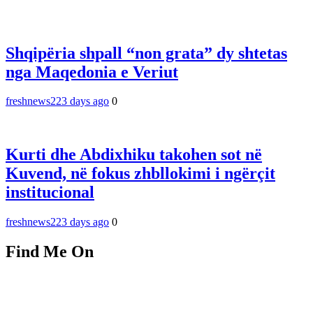
Shqipëria shpall “non grata” dy shtetas
nga Maqedonia e Veriut
freshnews22
3 days ago
0
Kurti dhe Abdixhiku takohen sot në
Kuvend, në fokus zhbllokimi i ngërçit
institucional
freshnews22
3 days ago
0
Find Me On