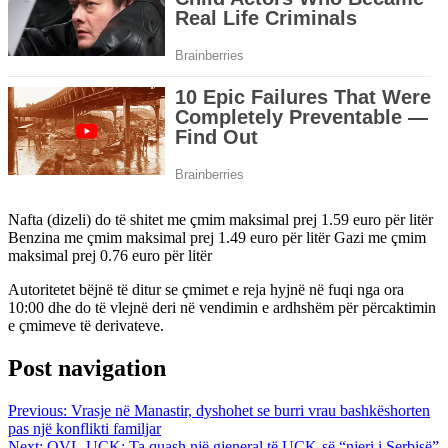
Nafta (dizeli) do të shitet me çmim maksimal prej 1.59 euro për litër
Benzina me çmim maksimal prej 1.49 euro për litër Gazi me çmim
maksimal prej 0.76 euro për litër
Autoritetet bëjnë të ditur se çmimet e reja hyjnë në fuqi nga ora
10:00 dhe do të vlejnë deri në vendimin e ardhshëm për përcaktimin
e çmimeve të derivateve.
Post navigation
Previous:
Vrasje në Manastir, dyshohet se burri vrau bashkëshorten
pas një konflikti familjar
Next:
OVL-UÇK: Ta quash një gjeneral të UÇK-së “njeri i Serbisë”