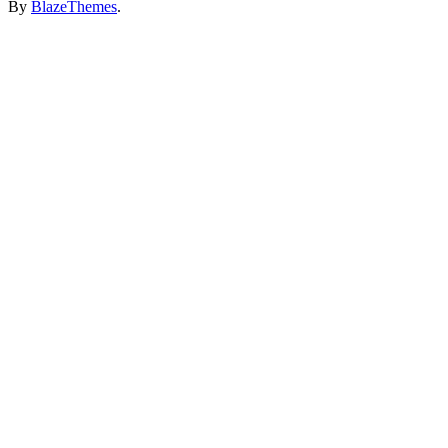
By
BlazeThemes
.