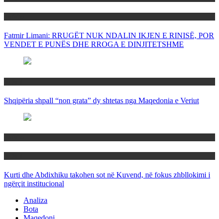
Politika
Fatmir Limani: RRUGËT NUK NDALIN IKJEN E RINISË, POR
VENDET E PUNËS DHE RROGA E DINJITETSHME
Rajoni
Shqipëria shpall “non grata” dy shtetas nga Maqedonia e Veriut
Politika
Rajoni
Kurti dhe Abdixhiku takohen sot në Kuvend, në fokus zhbllokimi i
ngërçit institucional
Analiza
Bota
Maqedoni