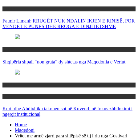
Politika
Fatmir Limani: RRUGËT NUK NDALIN IKJEN E RINISË, POR
VENDET E PUNËS DHE RROGA E DINJITETSHME
Rajoni
Shqipëria shpall “non grata” dy shtetas nga Maqedonia e Veriut
Politika
Rajoni
Kurti dhe Abdixhiku takohen sot në Kuvend, në fokus zhbllokimi i
ngërçit institucional
Home
Maqedoni
Vritet me armë zjarri para shtëpisë së tij i riu nga Gostivari