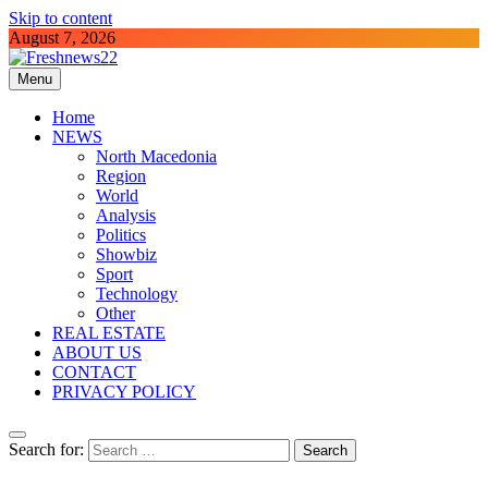
Skip to content
August 7, 2026
Menu
Freshnews22
Best News Website in North Macedonia
Home
NEWS
North Macedonia
Region
World
Analysis
Politics
Showbiz
Sport
Technology
Other
REAL ESTATE
ABOUT US
CONTACT
PRIVACY POLICY
Search for: