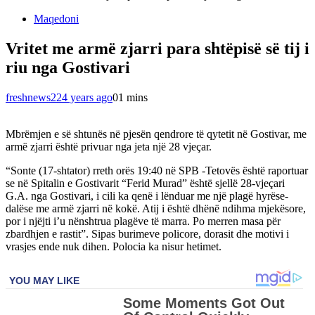
Maqedoni
Vritet me armë zjarri para shtëpisë së tij i
riu nga Gostivari
freshnews22
4 years ago
0
1 mins
Mbrëmjen e së shtunës në pjesën qendrore të qytetit në Gostivar, me
armë zjarri është privuar nga jeta një 28 vjeçar.
“Sonte (17-shtator) rreth orës 19:40 në SPB -Tetovës është raportuar
se në Spitalin e Gostivarit “Ferid Murad” është sjellë 28-vjeçari
G.A. nga Gostivari, i cili ka qenë i lënduar me një plagë hyrëse-
dalëse me armë zjarri në kokë. Atij i është dhënë ndihma mjekësore,
por i njëjti i’u nënshtrua plagëve të marra. Po merren masa për
zbardhjen e rastit”. Sipas burimeve policore, dorasit dhe motivi i
vrasjes ende nuk dihen. Polocia ka nisur hetimet.