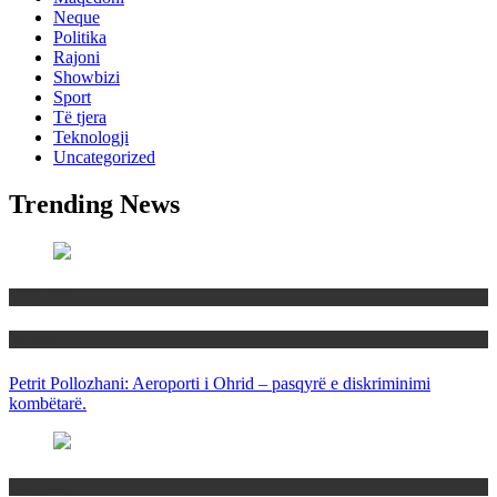
Neque
Politika
Rajoni
Showbizi
Sport
Të tjera
Teknologji
Uncategorized
Trending News
Maqedoni
Politika
Petrit Pollozhani: Aeroporti i Ohrid – pasqyrë e diskriminimi
kombëtarë.
Maqedoni