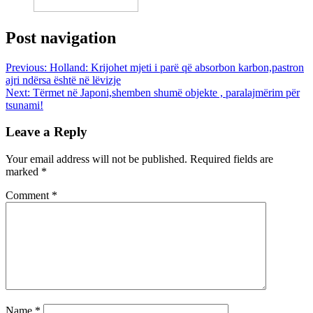
Post navigation
Previous:
Holland: Krijohet mjeti i parë që absorbon karbon,pastron
ajri ndërsa është në lëvizje
Next:
Tërmet në Japoni,shemben shumë objekte , paralajmërim për
tsunami!
Leave a Reply
Your email address will not be published.
Required fields are
marked
*
Comment
*
Name
*