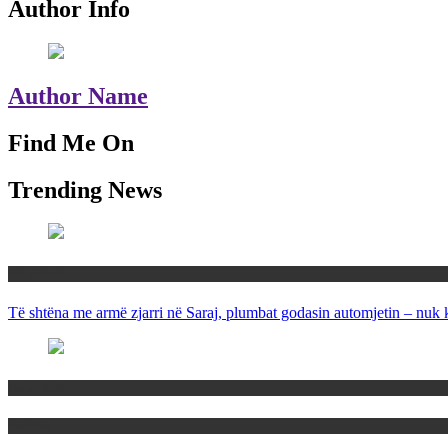
Author Info
Author Name
Find Me On
Trending News
Maqedoni
Të shtëna me armë zjarri në Saraj, plumbat godasin automjetin – nuk 
Maqedoni
Politika