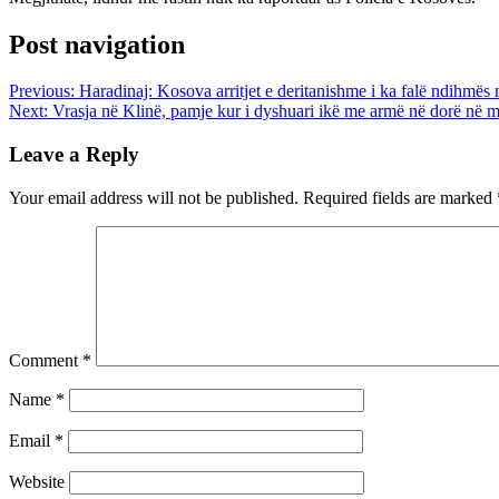
Post navigation
Previous:
Haradinaj: Kosova arritjet e deritanishme i ka falë ndihmës
Next:
Vrasja në Klinë, pamje kur i dyshuari ikë me armë në dorë në me
Leave a Reply
Your email address will not be published.
Required fields are marked
Comment
*
Name
*
Email
*
Website