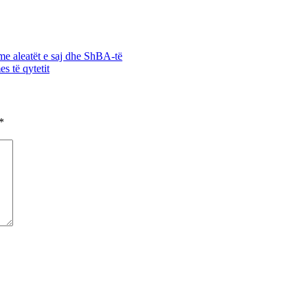
 me aleatët e saj dhe ShBA-të
s të qytetit
*