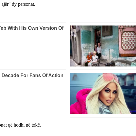
 ajër” dy personat.
onat që hodhi në tokë.