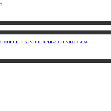
rë.
OR VENDET E PUNËS DHE RROGA E DINJITETSHME