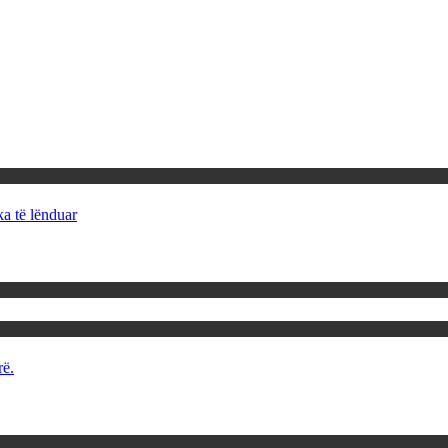
ka të lënduar
rë.