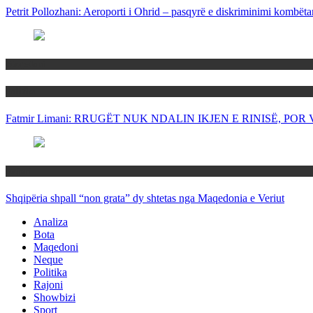
Petrit Pollozhani: Aeroporti i Ohrid – pasqyrë e diskriminimi kombëta
Maqedoni
Politika
Fatmir Limani: RRUGËT NUK NDALIN IKJEN E RINISË, P
Rajoni
Shqipëria shpall “non grata” dy shtetas nga Maqedonia e Veriut
Analiza
Bota
Maqedoni
Neque
Politika
Rajoni
Showbizi
Sport