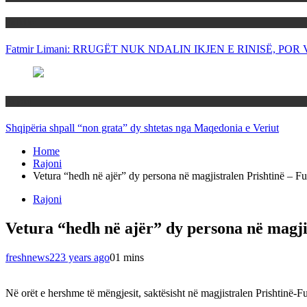
Politika
Fatmir Limani: RRUGËT NUK NDALIN IKJEN E RINISË, P
Rajoni
Shqipëria shpall “non grata” dy shtetas nga Maqedonia e Veriut
Home
Rajoni
Vetura “hedh në ajër” dy persona në magjistralen Prishtinë – 
Rajoni
Vetura “hedh në ajër” dy persona në magji
freshnews22
3 years ago
0
1 mins
Në orët e hershme të mëngjesit, saktësisht në magjistralen Prishtinë-