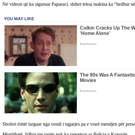
Në videon që ka siguruar Paparaci, shihet teksa makina ka “hedhur në
Shoferi është larguar nga vendi i ngjarjes pa e vrarë mendjen për pers
Megjithatë, lidhur me rastin nuk ka raportuar as Policia e Kosovës.