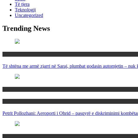
Të tjera
Teknologji
Uncategorized
Trending News
Maqedoni
Të shtëna me armë zjarri në Saraj, plumbat godasin automjetin – nuk 
Maqedoni
Politika
Petrit Pollozhani: Aeroporti i Ohrid – pasqyrë e diskriminimi kombëta
Maqedoni