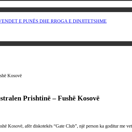
OR VENDET E PUNËS DHE RROGA E DINJITETSHME
Fushë Kosovë
stralen Prishtinë – Fushë Kosovë
Fushë Kosovë, afër diskotekës “Gate Club”, një person ka goditur me ve