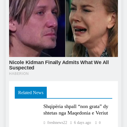
Related News
Shqipëria shpall “non grata” dy
shtetas nga Maqedonia e Veriut
freshnews22
6 days ago
0