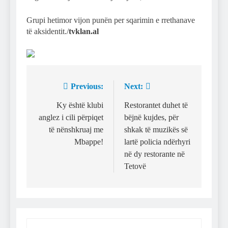
Grupi hetimor vijon punën per sqarimin e rrethanave
të aksidentit./
tvklan.al
Previous:
Next:
Post
navigation
Ky është klubi
Restorantet duhet të
anglez i cili përpiqet
bëjnë kujdes, për
të nënshkruaj me
shkak të muzikës së
Mbappe!
lartë policia ndërhyri
në dy restorante në
Tetovë