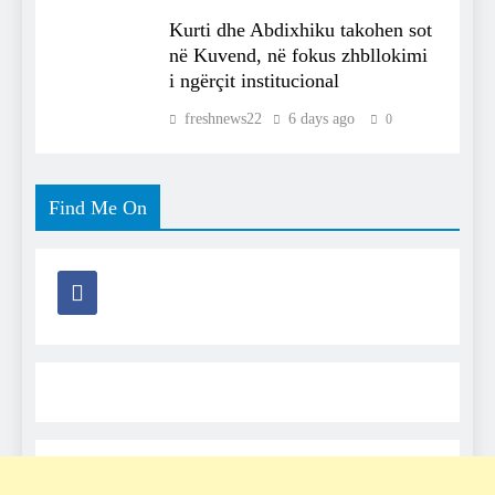
Kurti dhe Abdixhiku takohen sot
në Kuvend, në fokus zhbllokimi
i ngërçit institucional
freshnews22
6 days ago
0
Find Me On