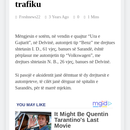
trafiku
Freshnews22
3 Years Ago
0
1 Mins
Mëngjesin e sotëm, në vendin e quajtur “Ura e
Gajtarit”, në Delvinë, automjeti tip “Benz” me drejtues
shtetasin I. D., 61 vjeç, banues së Sarandë, është
përplasur me automjetin tip “Volkswagen”, me
drejtues shtetasin N. B., 26 vjeç, banues në Delvinë.
Si pasojë e aksidentit janë dëmtuar të dy drejtuesit e
automjeteve, të cilët janë dërguar në spitalin e
Sarandës, për të marrë mjekim.