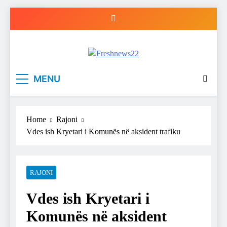
Skip
to
content
Freshnews22
Best News Website in North Macedonia
MENU
Home
Rajoni
Vdes ish Kryetari i Komunës në aksident trafiku
RAJONI
Vdes ish Kryetari i
Komunës në aksident