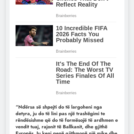
“Ndërsa së shpejti do të largoheni nga
detyra, ju do të lini pas një trashëgimi te
rëndësishme që do të formësojë të ardhmen e
vendit tuaj, rajonit të Ballkanit, dhe gjithë
Evropës. Ju keni qenë gjithmonë një mike dhe