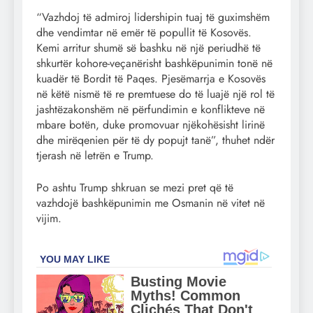
“Vazhdoj të admiroj lidershipin tuaj të guximshëm
dhe vendimtar në emër të popullit të Kosovës.
Kemi arritur shumë së bashku në një periudhë të
shkurtër kohore-veçanërisht bashkëpunimin tonë në
kuadër të Bordit të Paqes. Pjesëmarrja e Kosovës
në këtë nismë të re premtuese do të luajë një rol të
jashtëzakonshëm në përfundimin e konflikteve në
mbare botën, duke promovuar njëkohësisht lirinë
dhe mirëqenien për të dy popujt tanë”, thuhet ndër
tjerash në letrën e Trump.
Po ashtu Trump shkruan se mezi pret që të
vazhdojë bashkëpunimin me Osmanin në vitet në
vijim.