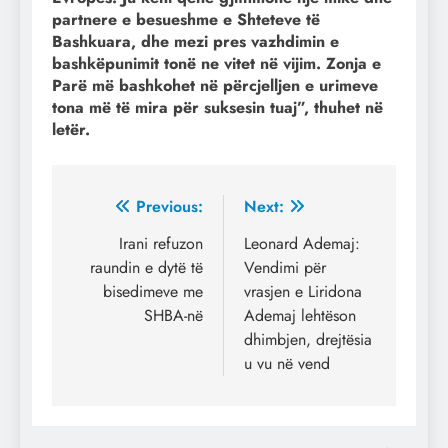
partnere e besueshme e Shteteve të
Bashkuara, dhe mezi pres vazhdimin e
bashkëpunimit tonë ne vitet në vijim. Zonja e
Parë më bashkohet në përcjelljen e urimeve
tona më të mira për suksesin tuaj”, thuhet në
letër.
Post
Previous:
Next:
navigation
Irani refuzon
Leonard Ademaj:
raundin e dytë të
Vendimi për
bisedimeve me
vrasjen e Liridona
SHBA-në
Ademaj lehtëson
dhimbjen, drejtësia
u vu në vend