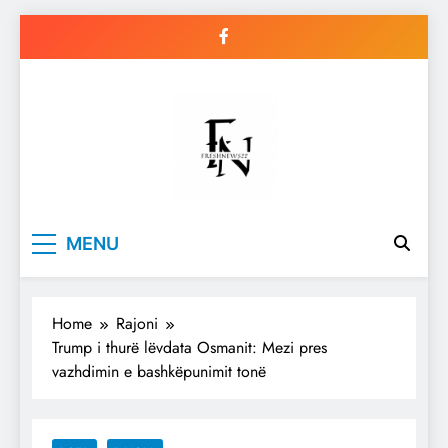
Skip
to
content
Freshnews22
Best News Website in North
MENU
Macedonia
Home
Rajoni
Trump i thurë lëvdata Osmanit: Mezi pres
vazhdimin e bashkëpunimit tonë