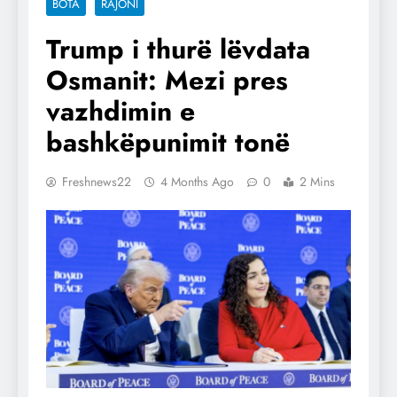
BOTA
RAJONI
Trump i thurë lëvdata
Osmanit: Mezi pres
vazhdimin e
bashkëpunimit tonë
Freshnews22
4 Months Ago
0
2 Mins