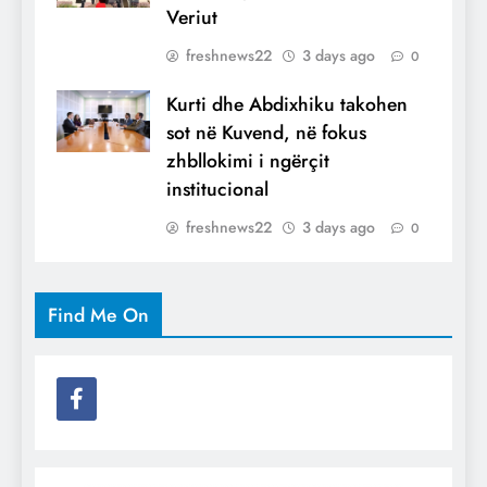
Veriut
freshnews22
3 days ago
0
Kurti dhe Abdixhiku takohen
sot në Kuvend, në fokus
zhbllokimi i ngërçit
institucional
freshnews22
3 days ago
0
Find Me On