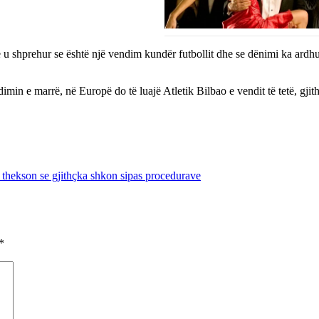
 shprehur se është një vendim kundër futbollit dhe se dënimi ka ardhur v
imin e marrë, në Europë do të luajë Atletik Bilbao e vendit të tetë, 
 thekson se gjithçka shkon sipas procedurave
*