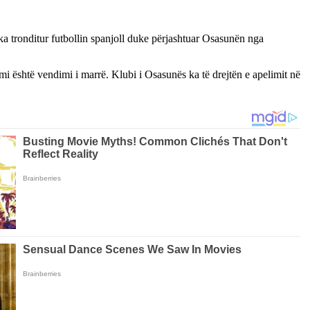
ka tronditur futbollin spanjoll duke përjashtuar Osasunën nga
mi është vendimi i marrë. Klubi i Osasunës ka të drejtën e apelimit në