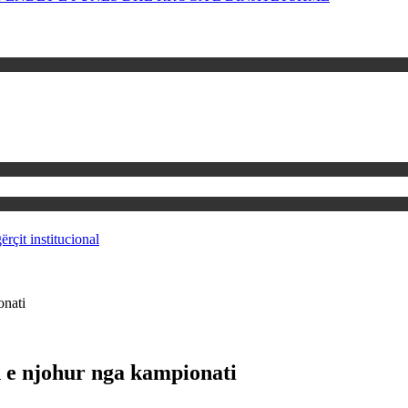
rçit institucional
onati
 e njohur nga kampionati