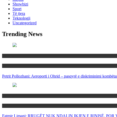
Showbizi
Sport
Të tjera
Teknologji
Uncategorized
Trending News
Maqedoni
Politika
Petrit Pollozhani: Aeroporti i Ohrid – pasqyrë e diskriminimi kombëta
Maqedoni
Politika
Fatmir Limani: RRUGËT NUK NDALIN IKJEN E RINISË, P