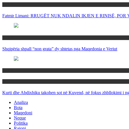
Politika
Fatmir Limani: RRUGËT NUK NDALIN IKJEN E RINISË, P
Rajoni
Shqipëria shpall “non grata” dy shtetas nga Maqedonia e Veriut
Politika
Rajoni
Kurti dhe Abdixhiku takohen sot në Kuvend, në fokus zhbllokimi i ngë
Analiza
Bota
Maqedoni
Neque
Politika
Rajoni