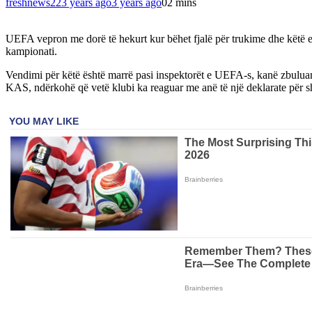
freshnews22
3 years ago
3 years ago
0
2 mins
UEFA vepron me dorë të hekurt kur bëhet fjalë për trukime dhe këtë e k
kampionati.
Vendimi për këtë është marrë pasi inspektorët e UEFA-s, kanë zbuluar s
KAS, ndërkohë që vetë klubi ka reaguar me anë të një deklarate për s