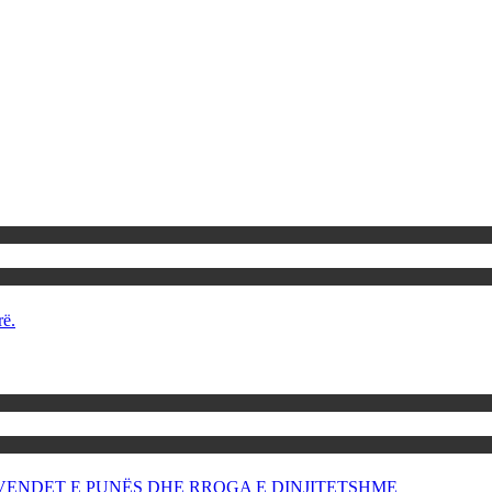
rë.
OR VENDET E PUNËS DHE RROGA E DINJITETSHME