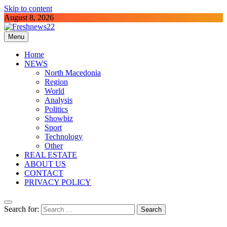
Skip to content
August 8, 2026
Menu
Freshnews22
Best News Website in North Macedonia
Home
NEWS
North Macedonia
Region
World
Analysis
Politics
Showbiz
Sport
Technology
Other
REAL ESTATE
ABOUT US
CONTACT
PRIVACY POLICY
Search for: