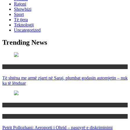
Rajoni
Showbizi
Sport
Të tjera
Teknologji
Uncategorized
Trending News
Maqedoni
Të shtëna me armë zjarri në Saraj, plumbat godasin automjetin – nuk
ka të lënduar
Maqedoni
Politika
Petrit Pollozhani: Aeroporti i Ohrid – pasqyrë e diskriminimi