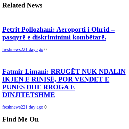
Related News
Petrit Pollozhani: Aeroporti i Ohrid –
pasqyrë e diskriminimi kombëtarë.
freshnews22
1 day ago
0
Fatmir Limani: RRUGËT NUK NDALIN
IKJEN E RINISË, POR VENDET E
PUNËS DHE RROGA E
DINJITETSHME
freshnews22
1 day ago
0
Find Me On