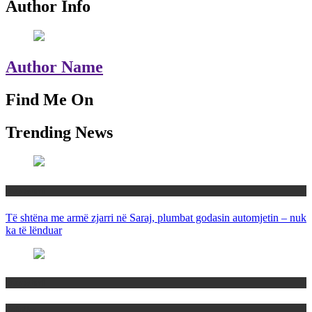
Author Info
Author Name
Find Me On
Trending News
Maqedoni
Të shtëna me armë zjarri në Saraj, plumbat godasin automjetin – nuk
ka të lënduar
Maqedoni
Politika