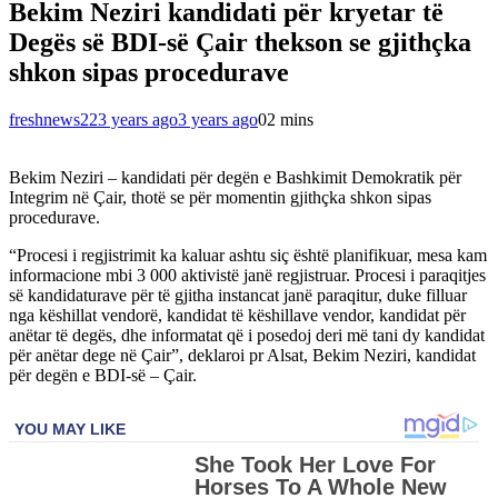
Bekim Neziri kandidati për kryetar të
Degës së BDI-së Çair thekson se gjithçka
shkon sipas procedurave
freshnews22
3 years ago
3 years ago
0
2 mins
Bekim Neziri – kandidati për degën e Bashkimit Demokratik për
Integrim në Çair, thotë se për momentin gjithçka shkon sipas
procedurave.
“Procesi i regjistrimit ka kaluar ashtu siç është planifikuar, mesa kam
informacione mbi 3 000 aktivistë janë regjistruar. Procesi i paraqitjes
së kandidaturave për të gjitha instancat janë paraqitur, duke filluar
nga këshillat vendorë, kandidat të këshillave vendor, kandidat për
anëtar të degës, dhe informatat që i posedoj deri më tani dy kandidat
për anëtar dege në Çair”, deklaroi pr Alsat, Bekim Neziri, kandidat
për degën e BDI-së – Çair.