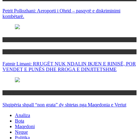
Petrit Pollozhani: Aeroporti i Ohrid – pasqyrë e diskriminimi
kombëtarë.
Maqedoni
Politika
Fatmir Limani: RRUGËT NUK NDALIN IKJEN E RINISË, POR
VENDET E PUNËS DHE RROGA E DINJITETSHME
Rajoni
Shqipëria shpall “non grata” dy shtetas nga Maqedonia e Veriut
Analiza
Bota
Maqedoni
Neque
Politika