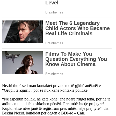
Neziri thotë se i ruan kontaktet private me të gjithë anëtarët e
“Grupit të Zjarrit”, por se nuk kanë kontakte politike.
“Në aspektin politik, në këtë kohë janë ndarë rrugët tona, por në të
ardhmen mund të bashkohen përsëri. Pret mbështetje prej tyre?
Kuptohet se nëse janë të regjistruar pres mbështetje prej tyre”, tha
Bekim Neziri, kandidat për degën e BDI-së – Çair.