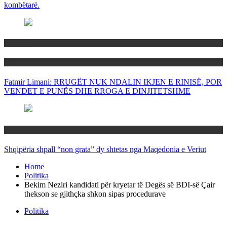
kombëtarë.
Maqedoni
Politika
Fatmir Limani: RRUGËT NUK NDALIN IKJEN E RINISË, POR
VENDET E PUNËS DHE RROGA E DINJITETSHME
Rajoni
Shqipëria shpall “non grata” dy shtetas nga Maqedonia e Veriut
Home
Politika
Bekim Neziri kandidati për kryetar të Degës së BDI-së Çair
thekson se gjithçka shkon sipas procedurave
Politika