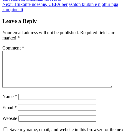
Next:
Trukonte ndeshje, UEFA përjashton klubin e njohur nga
kampionati
Leave a Reply
Your email address will not be published.
Required fields are
marked
*
Comment
*
Name
*
Email
*
Website
Save my name, email, and website in this browser for the next