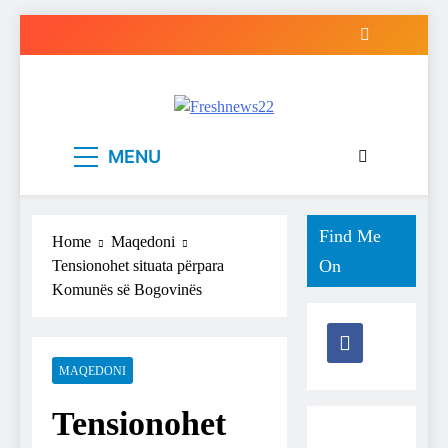
Skip
to
content
Freshnews22
Best News Website in North Macedonia
MENU
Find Me
Home
Maqedoni
On
Tensionohet situata përpara
Komunës së Bogovinës
MAQEDONI
Tensionohet