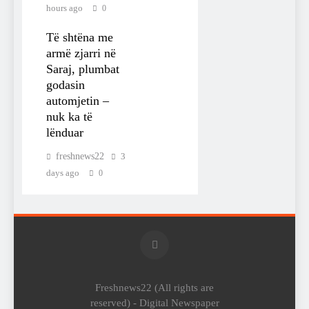
hours ago
0
Të shtëna me
armë zjarri në
Saraj, plumbat
godasin
automjetin –
nuk ka të
lënduar
freshnews22
3
days ago
0
Freshnews22 (All rights are
reserved) - Digital Newspaper