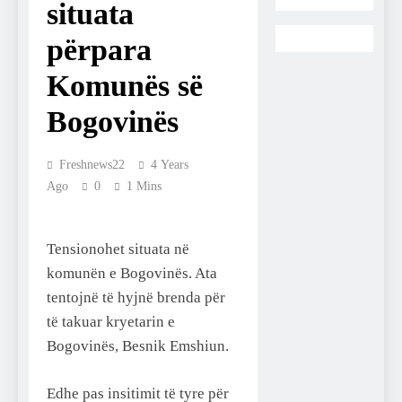
situata
përpara
Komunës së
Bogovinës
Freshnews22
4 Years
Ago
0
1 Mins
Tensionohet situata në
komunën e Bogovinës. Ata
tentojnë të hyjnë brenda për
të takuar kryetarin e
Bogovinës, Besnik Emshiun.
Edhe pas insitimit të tyre për