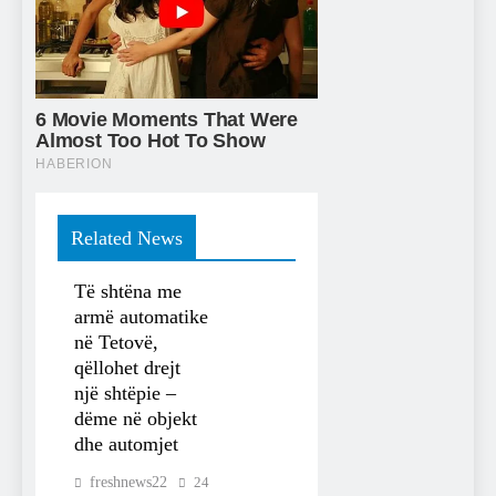
Related News
Të shtëna me
armë automatike
në Tetovë,
qëllohet drejt
një shtëpie –
dëme në objekt
dhe automjet
freshnews22
24