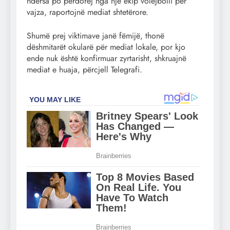
ndërsa po përdorej nga një ekip volejbolli për
vajza, raportojnë mediat shtetërore.
Shumë prej viktimave janë fëmijë, thonë
dëshmitarët okularë për mediat lokale, por kjo
ende nuk është konfirmuar zyrtarisht, shkruajnë
mediat e huaja, përcjell Telegrafi.