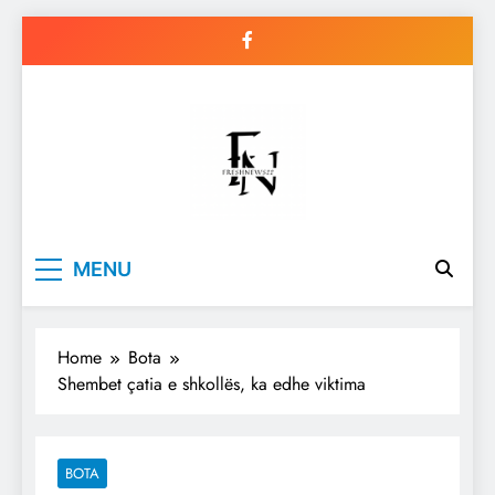
Skip
to
content
Freshnews22
Best News Website in North
MENU
Macedonia
Home
Bota
Shembet çatia e shkollës, ka edhe viktima
BOTA