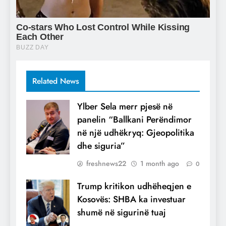
Related News
Ylber Sela merr pjesë në
panelin “Ballkani Perëndimor
në një udhëkryq: Gjeopolitika
dhe siguria”
freshnews22
1 month ago
0
Trump kritikon udhëheqjen e
Kosovës: SHBA ka investuar
shumë në sigurinë tuaj