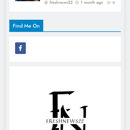
freshnews22
1 month ago
0
Find Me On