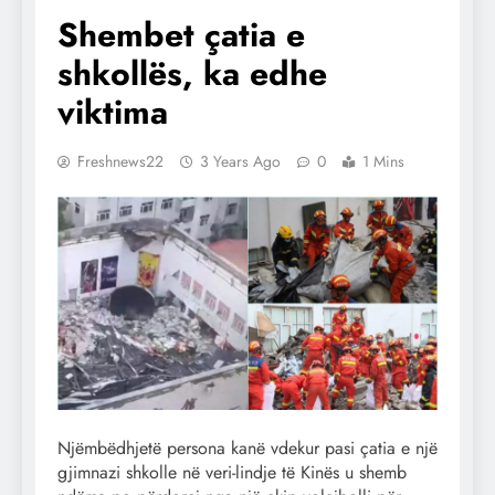
Shembet çatia e
shkollës, ka edhe
viktima
Freshnews22
3 Years Ago
0
1 Mins
Njëmbëdhjetë persona kanë vdekur pasi çatia e një
gjimnazi shkolle në veri-lindje të Kinës u shemb