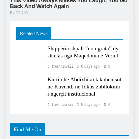
Related News
Shqipëria shpall “non grata” dy
shtetas nga Maqedonia e Veriut
freshnews22
6 days ago
0
Kurti dhe Abdixhiku takohen sot
në Kuvend, në fokus zhbllokimi
i ngërçit institucional
freshnews22
6 days ago
0
Find Me On