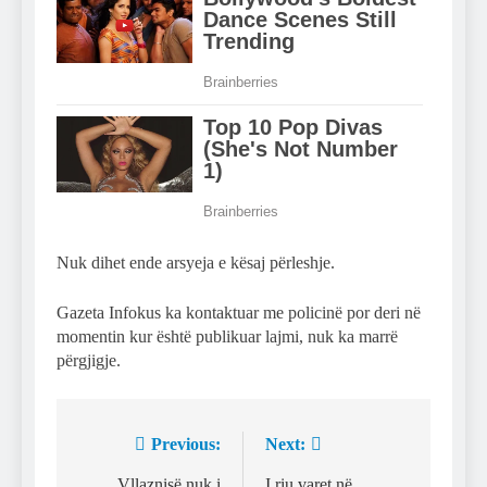
Nuk dihet ende arsyeja e kësaj përleshje.
Gazeta Infokus ka kontaktuar me policinë por deri në
momentin kur është publikuar lajmi, nuk ka marrë
përgjigje.
Previous:
Next:
Post
Vllaznisë nuk i
I riu varet në