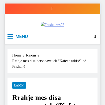
Skip
to
content
Freshnews22
Best News Website in North Macedonia
MENU
Home
Rajoni
Rrahje mes disa personave tek “Kafet e rakisë” në
Prishtinë
RAJONI
Rrahje mes disa