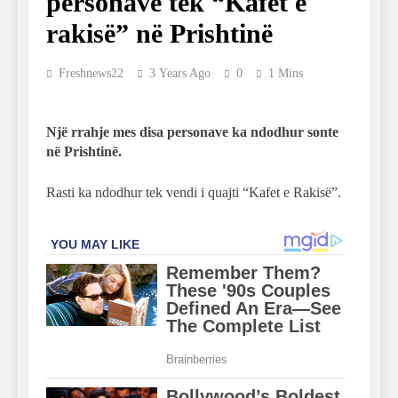
personave tek “Kafet e
rakisë” në Prishtinë
Freshnews22
3 Years Ago
0
1 Mins
Një rrahje mes disa personave ka ndodhur sonte
në Prishtinë.
Rasti ka ndodhur tek vendi i quajti “Kafet e Rakisë”.