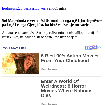
freshnews22
3 years ago
3 years ago
0
1 mins
Sot Maqedonia e Veriut është tronditur nga një lajm shqetësues
pasi një i ri nga Gjevgjelia, ka bërë vetëvrasje me varje.
Ai para se të varet, është ulur për disa minuta në ballkonin e tij në
katin e 5-të, në pallatin ku banonte, me litar në qafë.