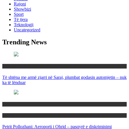
Rajoni
Showbizi
Sport
Të tjera
Teknologji
Uncategorized
Trending News
Maqedoni
Të shtëna me armë zjarri në Saraj, plumbat godasin automjetin – nuk
ka të lënduar
Maqedoni
Politika
Petrit Pollozhani: Aeroporti i Ohrid – pasqyrë e diskriminimi