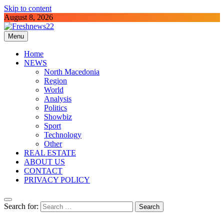
Skip to content
August 8, 2026
Menu
Freshnews22
Best News Website in North Macedonia
Home
NEWS
North Macedonia
Region
World
Analysis
Politics
Showbiz
Sport
Technology
Other
REAL ESTATE
ABOUT US
CONTACT
PRIVACY POLICY
Search for: