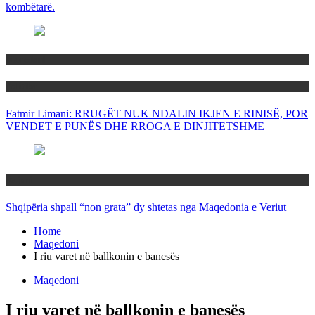
kombëtarë.
Maqedoni
Politika
Fatmir Limani: RRUGËT NUK NDALIN IKJEN E RINISË, POR
VENDET E PUNËS DHE RROGA E DINJITETSHME
Rajoni
Shqipëria shpall “non grata” dy shtetas nga Maqedonia e Veriut
Home
Maqedoni
I riu varet në ballkonin e banesës
Maqedoni
I riu varet në ballkonin e banesës