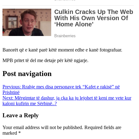
Banorët që e kanë parë këtë moment edhe e kanë fotografuar.
MPB pritet të del me detaje për këtë ngjarje.
Post navigation
Previous:
Rrahje mes disa personave tek “Kafet e rakisë” në
Prishtinë
Next:
Mërgimtar të dashur, ja çka ka ju lejohet të keni me vete kur
kaloni kufirin me Sërbinë..?
Leave a Reply
Your email address will not be published.
Required fields are
marked
*