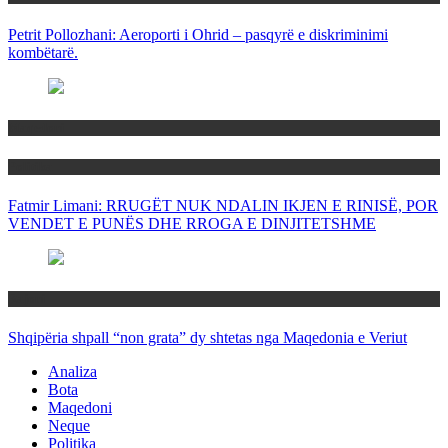
Petrit Pollozhani: Aeroporti i Ohrid – pasqyrë e diskriminimi
kombëtarë.
Maqedoni
Politika
Fatmir Limani: RRUGËT NUK NDALIN IKJEN E RINISË, POR
VENDET E PUNËS DHE RROGA E DINJITETSHME
Rajoni
Shqipëria shpall “non grata” dy shtetas nga Maqedonia e Veriut
Analiza
Bota
Maqedoni
Neque
Politika