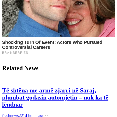
Related News
Të shtëna me armë zjarri në Saraj,
plumbat godasin automjetin – nuk ka të
lënduar
freshnews22
14 hours ago
0