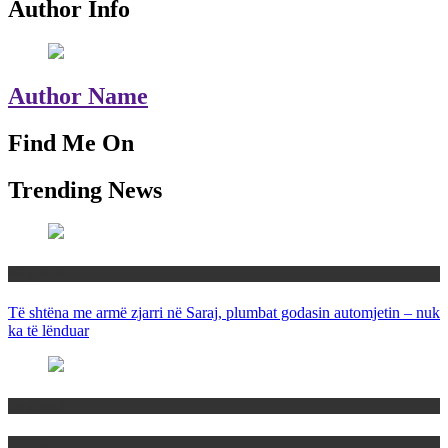
Author Info
Author Name
Find Me On
Trending News
Maqedoni
Të shtëna me armë zjarri në Saraj, plumbat godasin automjetin – nuk
ka të lënduar
Maqedoni
Politika