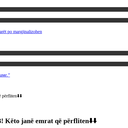
rët po margjinalizohen
аме.”
përfliten⬇️⬇️
 Këto janë emrat që përfliten⬇️⬇️