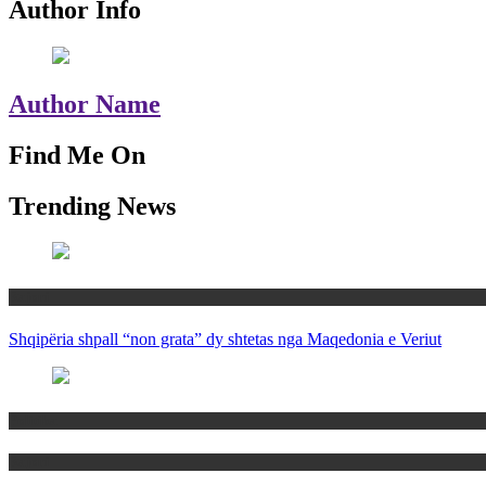
Author Info
Author Name
Find Me On
Trending News
Rajoni
Shqipëria shpall “non grata” dy shtetas nga Maqedonia e Veriut
Politika
Rajoni