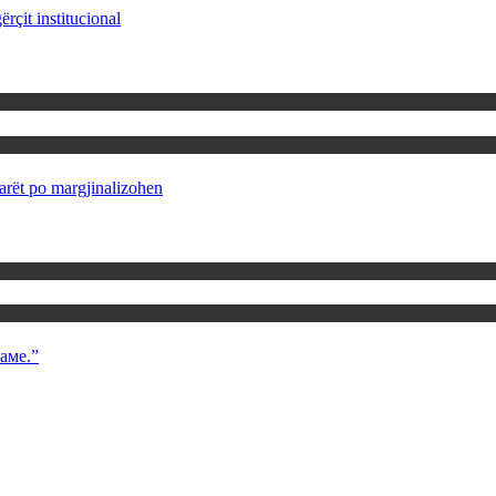
rçit institucional
rët po margjinalizohen
аме.”