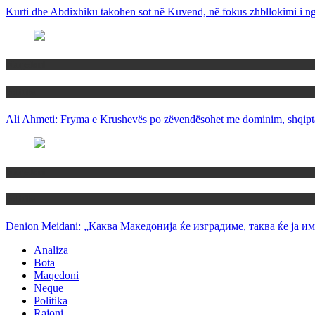
Kurti dhe Abdixhiku takohen sot në Kuvend, në fokus zhbllokimi i ngë
Maqedoni
Politika
Ali Ahmeti: Fryma e Krushevës po zëvendësohet me dominim, shqipta
Maqedoni
Politika
Denion Meidani: „Каква Македонија ќе изградиме, таква ќе ја им
Analiza
Bota
Maqedoni
Neque
Politika
Rajoni