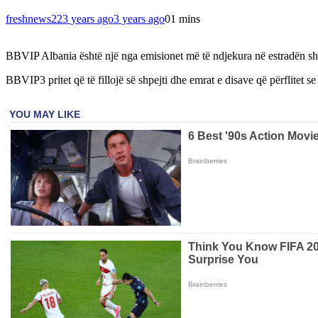
freshnews22
3 years ago
3 years ago
0
1 mins
BBVIP Albania është një nga emisionet më të ndjekura në estradën sh
BBVIP3 pritet që të fillojë së shpejti dhe emrat e disave që përflitet se