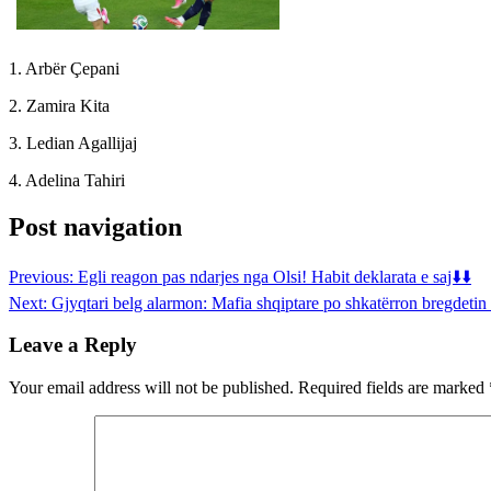
1. Arbër Çepani
2. Zamira Kita
3. Ledian Agallijaj
4. Adelina Tahiri
Post navigation
Previous:
Egli reagon pas ndarjes nga Olsi! Habit deklarata e saj⬇️⬇️
Next:
Gjyqtari belg alarmon: Mafia shqiptare po shkatërron bregdetin 
Leave a Reply
Your email address will not be published.
Required fields are marked