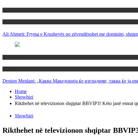
Maqedoni
Politika
Ali Ahmeti: Fryma e Krushevës po zëvendësohet me dominim, shqipta
Maqedoni
Politika
Denion Meidani: „Каква Македонија ќе изградиме, таква ќе ја им
Home
Showbizi
Rikthehet në televizionon shqiptar BBVIP3! Këto janë emrat që 
Showbizi
Rikthehet në televizionon shqiptar BBVIP3!