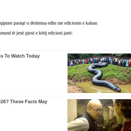
qiptare pasiqë u dëshmua edhe me edicionin e kaluar.
 mund të jenë pjesë e këtij edicioni janë: