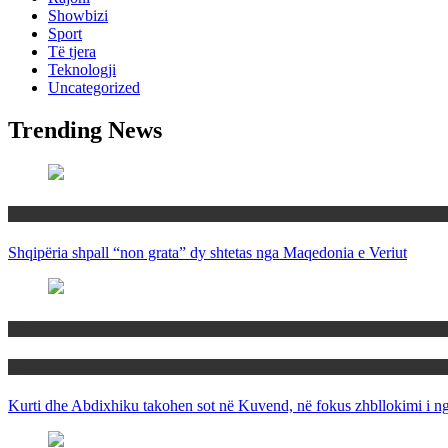
Showbizi
Sport
Të tjera
Teknologji
Uncategorized
Trending News
Rajoni
Shqipëria shpall “non grata” dy shtetas nga Maqedonia e Veriut
Politika
Rajoni
Kurti dhe Abdixhiku takohen sot në Kuvend, në fokus zhbllokimi i ngë