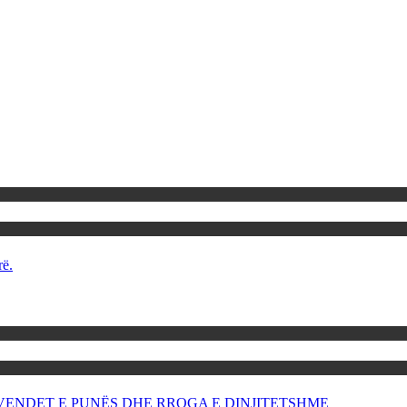
rë.
OR VENDET E PUNËS DHE RROGA E DINJITETSHME