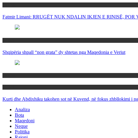
Politika
Fatmir Limani: RRUGËT NUK NDALIN IKJEN E RINISË, P
Rajoni
Shqipëria shpall “non grata” dy shtetas nga Maqedonia e Veriut
Politika
Rajoni
Kurti dhe Abdixhiku takohen sot në Kuvend, në fokus zhbllokimi i ngë
Analiza
Bota
Maqedoni
Neque
Politika
Rajoni