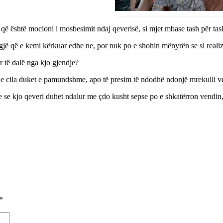
r, që është mocioni i mosbesimit ndaj qeverisë, si mjet mbase tash për ta
n gjë që e kemi kërkuar edhe ne, por nuk po e shohin mënyrën se si reali
ër të dalë nga kjo gjendje?
jë e cila duket e pamundshme, apo të presim të ndodhë ndonjë mrekulli v
yre se kjo qeveri duhet ndalur me çdo kusht sepse po e shkatërron vendin
*