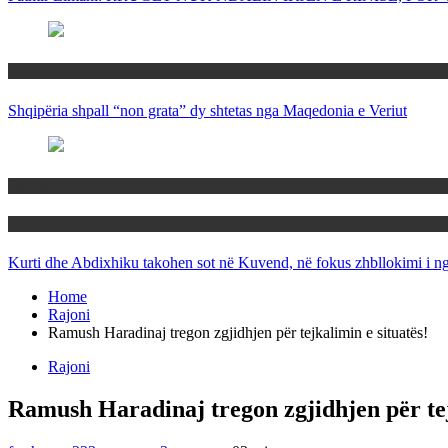
Rajoni
Shqipëria shpall “non grata” dy shtetas nga Maqedonia e Veriut
Politika
Rajoni
Kurti dhe Abdixhiku takohen sot në Kuvend, në fokus zhbllokimi i ngë
Home
Rajoni
Ramush Haradinaj tregon zgjidhjen për tejkalimin e situatës!
Rajoni
Ramush Haradinaj tregon zgjidhjen për tej