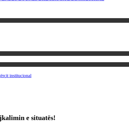
rçit institucional
kalimin e situatës!