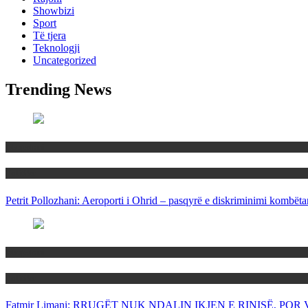
Showbizi
Sport
Të tjera
Teknologji
Uncategorized
Trending News
Maqedoni
Politika
Petrit Pollozhani: Aeroporti i Ohrid – pasqyrë e diskriminimi kombëta
Maqedoni
Politika
Fatmir Limani: RRUGËT NUK NDALIN IKJEN E RINISË, P