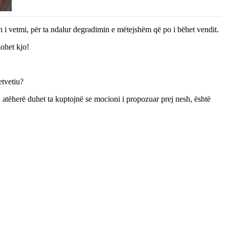
sh i vetmi, për ta ndalur degradimin e mëtejshëm që po i bëhet vendit.
zohet kjo!
etvetiu?
, atëherë duhet ta kuptojnë se mocioni i propozuar prej nesh, është