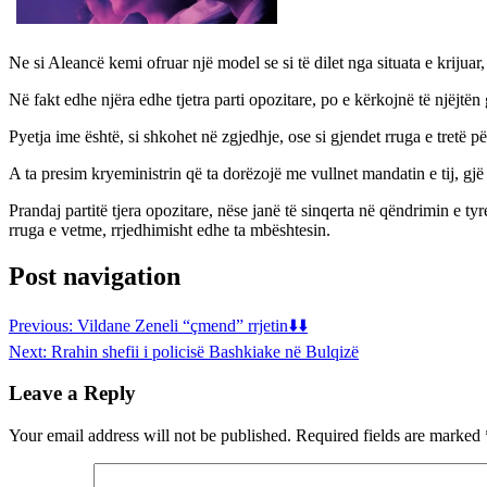
Ne si Aleancë kemi ofruar një model se si të dilet nga situata e krijua
Në fakt edhe njëra edhe tjetra parti opozitare, po e kërkojnë të njëjtë
Pyetja ime është, si shkohet në zgjedhje, ose si gjendet rruga e tretë p
A ta presim kryeministrin që ta dorëzojë me vullnet mandatin e tij, g
Prandaj partitë tjera opozitare, nëse janë të sinqerta në qëndrimin e t
rruga e vetme, rrjedhimisht edhe ta mbështesin.
Post navigation
Previous:
Vildane Zeneli “çmend” rrjetin⬇️⬇️
Next:
Rrahin shefii i policisë Bashkiake në Bulqizë
Leave a Reply
Your email address will not be published.
Required fields are marked