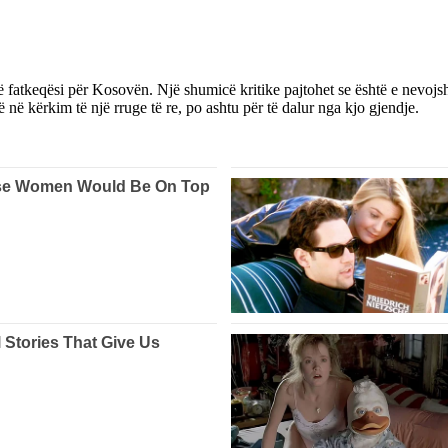
anë fatkeqësi për Kosovën. Një shumicë kritike pajtohet se është e nevojs
të në kërkim të një rruge të re, po ashtu për të dalur nga kjo gjendje.