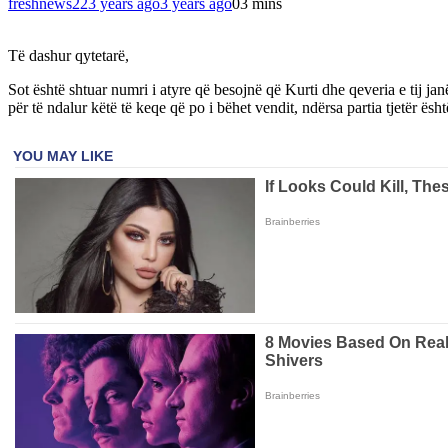
freshnews22
3 years ago
3 years ago
0
3 mins
Të dashur qytetarë,
Sot është shtuar numri i atyre që besojnë që Kurti dhe qeveria e tij j
për të ndalur këtë të keqe që po i bëhet vendit, ndërsa partia tjetër ësh