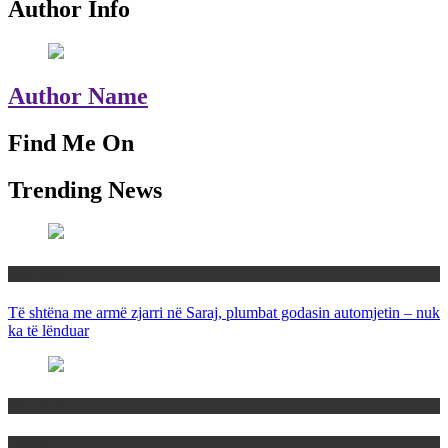
Author Info
Author Name
Find Me On
Trending News
Maqedoni
Të shtëna me armë zjarri në Saraj, plumbat godasin automjetin – nuk
ka të lënduar
Maqedoni
Politika