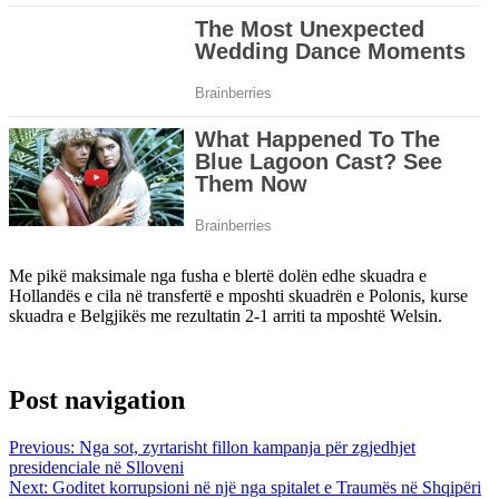
Me pikë maksimale nga fusha e blertë dolën edhe skuadra e
Hollandës e cila në transfertë e mposhti skuadrën e Polonis, kurse
skuadra e Belgjikës me rezultatin 2-1 arriti ta mposhtë Welsin.
Post navigation
Previous:
Nga sot, zyrtarisht fillon kampanja për zgjedhjet
presidenciale në Slloveni
Next:
Goditet korrupsioni në një nga spitalet e Traumës në Shqipëri