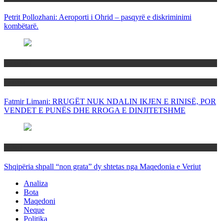
Petrit Pollozhani: Aeroporti i Ohrid – pasqyrë e diskriminimi
kombëtarë.
Maqedoni
Politika
Fatmir Limani: RRUGËT NUK NDALIN IKJEN E RINISË, POR
VENDET E PUNËS DHE RROGA E DINJITETSHME
Rajoni
Shqipëria shpall “non grata” dy shtetas nga Maqedonia e Veriut
Analiza
Bota
Maqedoni
Neque
Politika