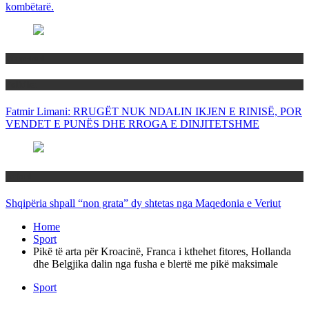
kombëtarë.
Maqedoni
Politika
Fatmir Limani: RRUGËT NUK NDALIN IKJEN E RINISË, POR
VENDET E PUNËS DHE RROGA E DINJITETSHME
Rajoni
Shqipëria shpall “non grata” dy shtetas nga Maqedonia e Veriut
Home
Sport
Pikë të arta për Kroacinë, Franca i kthehet fitores, Hollanda
dhe Belgjika dalin nga fusha e blertë me pikë maksimale
Sport