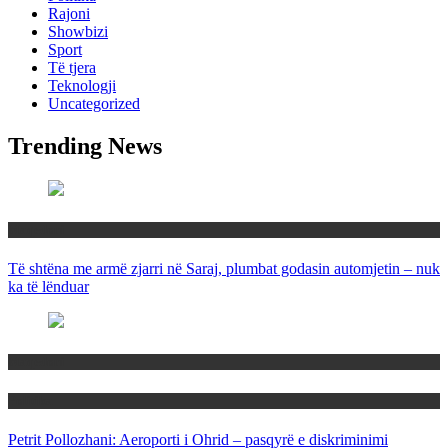
Rajoni
Showbizi
Sport
Të tjera
Teknologji
Uncategorized
Trending News
Maqedoni
Të shtëna me armë zjarri në Saraj, plumbat godasin automjetin – nuk
ka të lënduar
Maqedoni
Politika
Petrit Pollozhani: Aeroporti i Ohrid – pasqyrë e diskriminimi