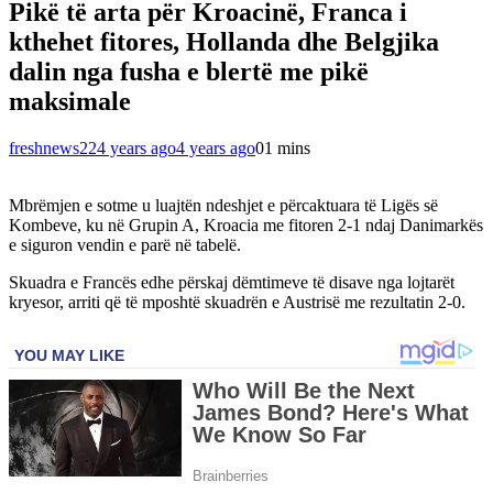
Pikë të arta për Kroacinë, Franca i
kthehet fitores, Hollanda dhe Belgjika
dalin nga fusha e blertë me pikë
maksimale
freshnews22
4 years ago
4 years ago
0
1 mins
Mbrëmjen e sotme u luajtën ndeshjet e përcaktuara të Ligës së
Kombeve, ku në Grupin A, Kroacia me fitoren 2-1 ndaj Danimarkës
e siguron vendin e parë në tabelë.
Skuadra e Francës edhe përskaj dëmtimeve të disave nga lojtarët
kryesor, arriti që të mposhtë skuadrën e Austrisë me rezultatin 2-0.