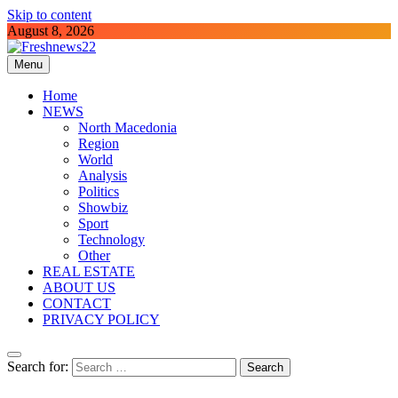
Skip to content
August 8, 2026
Menu
Freshnews22
Best News Website in North Macedonia
Home
NEWS
North Macedonia
Region
World
Analysis
Politics
Showbiz
Sport
Technology
Other
REAL ESTATE
ABOUT US
CONTACT
PRIVACY POLICY
Search for: