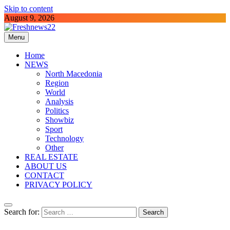
Skip to content
August 9, 2026
Menu
Freshnews22
Best News Website in North Macedonia
Home
NEWS
North Macedonia
Region
World
Analysis
Politics
Showbiz
Sport
Technology
Other
REAL ESTATE
ABOUT US
CONTACT
PRIVACY POLICY
Search for: