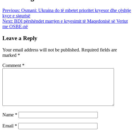
Previous:
Osmani: Ukraina do të mbetet prioritet kryesor dhe çështje
kyçe e sigurisë
Next:
BDI përshëndet marrjen e kryesimit të Maqedonisë së Veriut
me OSBE-në
Leave a Reply
Your email address will not be published.
Required fields are
marked
*
Comment
*
Name
*
Email
*