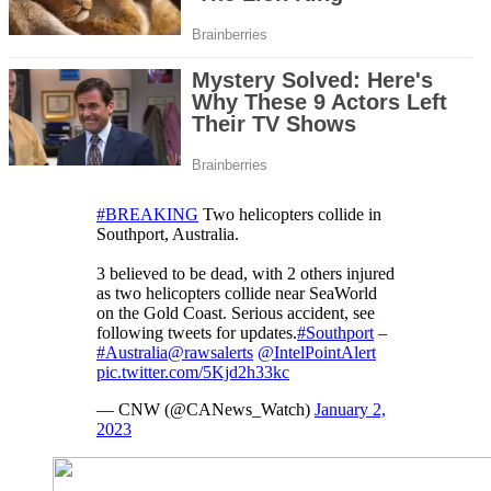
#BREAKING
Two helicopters collide in
Southport, Australia.
3 believed to be dead, with 2 others injured
as two helicopters collide near SeaWorld
on the Gold Coast. Serious accident, see
following tweets for updates.
#Southport
–
#Australia
@rawsalerts
@IntelPointAlert
pic.twitter.com/5Kjd2h33kc
— CNW (@CANews_Watch)
January 2,
2023