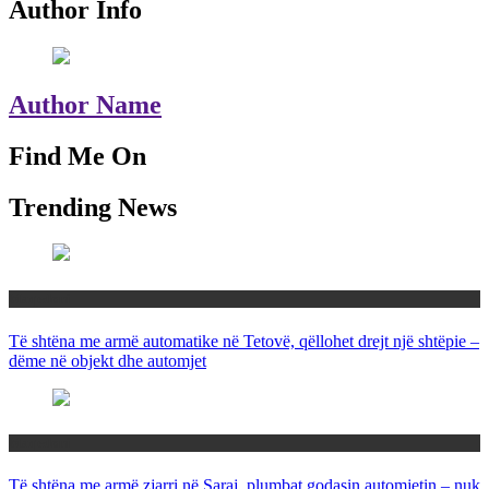
Author Info
Author Name
Find Me On
Trending News
Maqedoni
Të shtëna me armë automatike në Tetovë, qëllohet drejt një shtëpie –
dëme në objekt dhe automjet
Maqedoni
Të shtëna me armë zjarri në Saraj, plumbat godasin automjetin – nuk