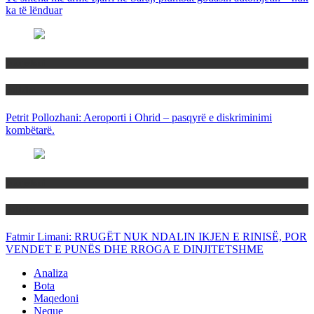
ka të lënduar
Maqedoni
Politika
Petrit Pollozhani: Aeroporti i Ohrid – pasqyrë e diskriminimi
kombëtarë.
Maqedoni
Politika
Fatmir Limani: RRUGËT NUK NDALIN IKJEN E RINISË, POR
VENDET E PUNËS DHE RROGA E DINJITETSHME
Analiza
Bota
Maqedoni
Neque