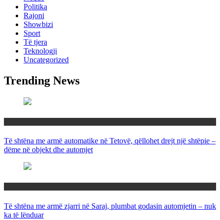
Politika
Rajoni
Showbizi
Sport
Të tjera
Teknologji
Uncategorized
Trending News
Maqedoni
Të shtëna me armë automatike në Tetovë, qëllohet drejt një shtëpie –
dëme në objekt dhe automjet
Maqedoni
Të shtëna me armë zjarri në Saraj, plumbat godasin automjetin – nuk
ka të lënduar