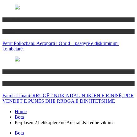
Maqedoni
Politika
Petrit Pollozhani: Aeroporti i Ohrid – pasqyrë e diskriminimi
kombëtarë.
Maqedoni
Politika
Fatmir Limani: RRUGËT NUK NDALIN IKJEN E RINISË, POR
VENDET E PUNËS DHE RROGA E DINJITETSHME
Home
Bota
Përplasen 2 helikopterë në Australi.Ka edhe viktima
Bota