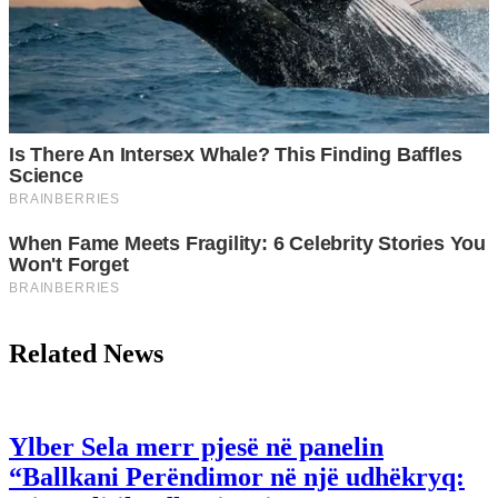
Related News
Ylber Sela merr pjesë në panelin
“Ballkani Perëndimor në një udhëkryq: