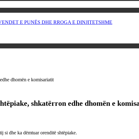
OR VENDET E PUNËS DHE RROGA E DINJITETSHME
 edhe dhomën e komisariatit
htëpiake, shkatërron edhe dhomën e komisa
 tij si dhe ka dëmtuar orenditë shtëpiake.