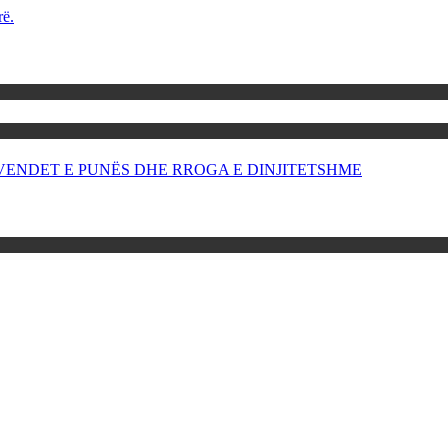
rë.
OR VENDET E PUNËS DHE RROGA E DINJITETSHME