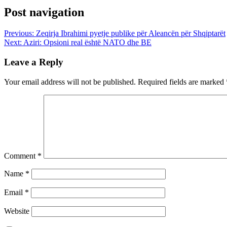
Post navigation
Previous:
Zeqirja Ibrahimi pyetje publike për Aleancën për Shqiptarët
Next:
Aziri: Opsioni real është NATO dhe BE
Leave a Reply
Your email address will not be published.
Required fields are marked
Comment
*
Name
*
Email
*
Website