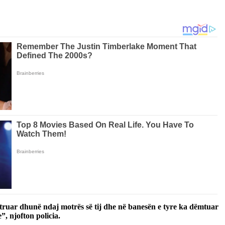
ushtruar dhunë ndaj motrës së tij dhe në banesën e tyre ka dëmtuar
, njofton policia.