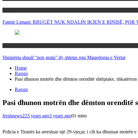
Politika
Fatmir Limani: RRUGËT NUK NDALIN IKJEN E RINISË, P
Rajoni
Shqipëria shpall “non grata” dy shtetas nga Maqedonia e Veriut
Home
Rajoni
Pasi dhunon motrën dhe dëmton orenditë shtëpiake, shkatërron
Rajoni
Pasi dhunon motrën dhe dëmton orenditë s
freshnews22
3 years ago
3 years ago
0
1 mins
Policia e Tiranës ka arrestuar një 29-vjeçar, i cili ka dhunuar motrën e