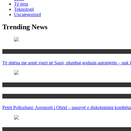
Të tjera
Teknologji
Uncategorized
Trending News
Maqedoni
Të shtëna me armë zjarri në Saraj, plumbat godasin automjetin – nuk 
Maqedoni
Politika
Petrit Pollozhani: Aeroporti i Ohrid – pasqyrë e diskriminimi kombëta
Maqedoni