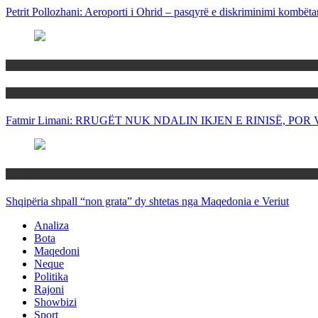
Petrit Pollozhani: Aeroporti i Ohrid – pasqyrë e diskriminimi kombëta
Maqedoni
Politika
Fatmir Limani: RRUGËT NUK NDALIN IKJEN E RINISË, P
Rajoni
Shqipëria shpall “non grata” dy shtetas nga Maqedonia e Veriut
Analiza
Bota
Maqedoni
Neque
Politika
Rajoni
Showbizi
Sport