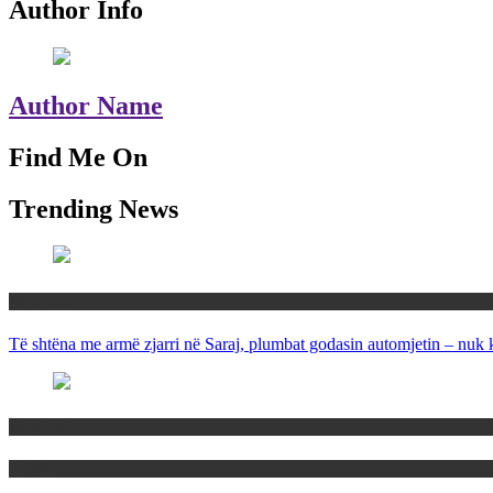
Author Info
Author Name
Find Me On
Trending News
Maqedoni
Të shtëna me armë zjarri në Saraj, plumbat godasin automjetin – nuk 
Maqedoni
Politika