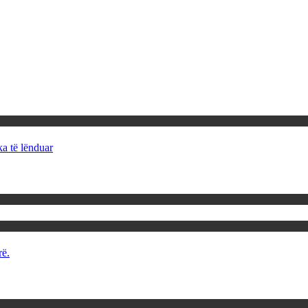
ka të lënduar
rë.