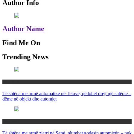
Author Info
Author Name
Find Me On
Trending News
Maqedoni
Të shtëna me armë automatike në Tetovë, qëllohet drejt një shtëpie –
dëme në objekt dhe automjet
Maqedoni
Të shtëna me armë zjarri në Saraj, plumbat godasin automjetin – nuk