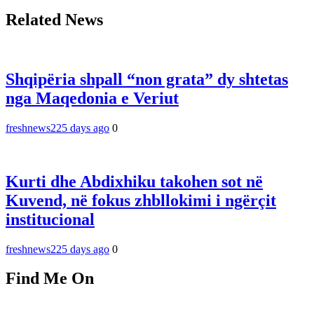
Related News
Shqipëria shpall “non grata” dy shtetas
nga Maqedonia e Veriut
freshnews22
5 days ago
0
Kurti dhe Abdixhiku takohen sot në
Kuvend, në fokus zhbllokimi i ngërçit
institucional
freshnews22
5 days ago
0
Find Me On