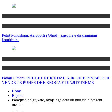
Maqedoni
Politika
Petrit Pollozhani: Aeroporti i Ohrid – pasqyrë e diskriminimi
kombëtarë.
Maqedoni
Politika
Fatmir Limani: RRUGËT NUK NDALIN IKJEN E RINISË, POR
VENDET E PUNËS DHE RROGA E DINJITETSHME
Home
Rajoni
Paraqiten në gjykatë, hynjë nga dera ku nuk ishin prezent
mediat