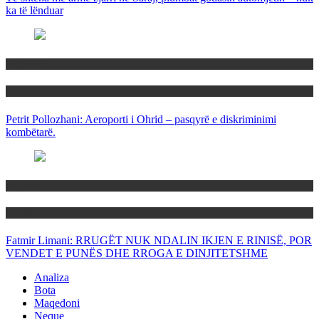
ka të lënduar
Maqedoni
Politika
Petrit Pollozhani: Aeroporti i Ohrid – pasqyrë e diskriminimi
kombëtarë.
Maqedoni
Politika
Fatmir Limani: RRUGËT NUK NDALIN IKJEN E RINISË, POR
VENDET E PUNËS DHE RROGA E DINJITETSHME
Analiza
Bota
Maqedoni
Neque