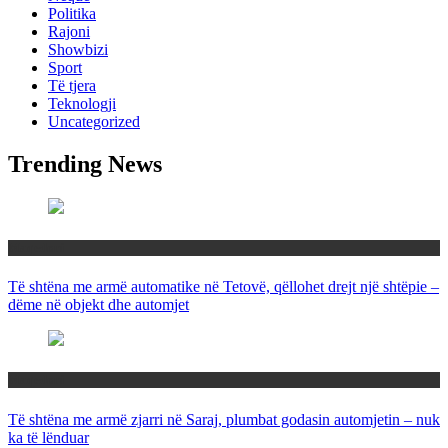
Politika
Rajoni
Showbizi
Sport
Të tjera
Teknologji
Uncategorized
Trending News
Maqedoni
Të shtëna me armë automatike në Tetovë, qëllohet drejt një shtëpie –
dëme në objekt dhe automjet
Maqedoni
Të shtëna me armë zjarri në Saraj, plumbat godasin automjetin – nuk
ka të lënduar