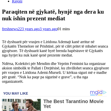
Rajoni
Paraqiten në gjykatë, hynjë nga dera ku
nuk ishin prezent mediat
freshnews22
3 years ago
3 years ago
0
1 mins
Të dyshuarit për vrasjen e Liridona Ademajt kanë arritur në
Gjykatën Themelore në Prishtinë, për të cilët pritet të mbahet seanca
gjyqësore. Të dyshuarit kanë hyrë brenda hapësirave të Gjykatës
nga hyrjet ku nuk kanë qenë prezente mediat.
Ndërsa, Kolektivi për Mendim dhe Veprim Feminist ka organizuar
aksion simbolik te Pallati i Drejtësisë, ku zhvillohet seanca gjyqësore
për vrasjen e Liridona Ademi-Murseli. U kërkua siguri më e madhe
për gratë. “Nuk ka paqe pa sigurinë e grave”, u tha nga
organizatorët.