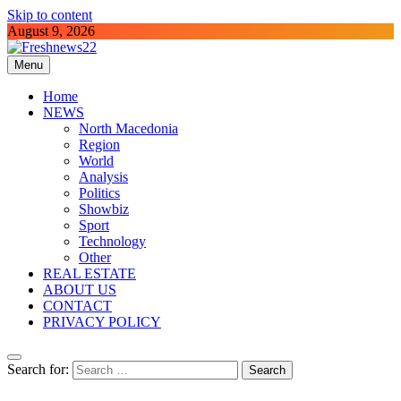
Skip to content
August 9, 2026
Menu
Freshnews22
Best News Website in North Macedonia
Home
NEWS
North Macedonia
Region
World
Analysis
Politics
Showbiz
Sport
Technology
Other
REAL ESTATE
ABOUT US
CONTACT
PRIVACY POLICY
Search for: