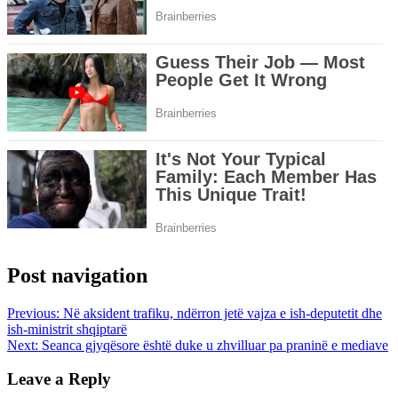
Post navigation
Previous:
Në aksident trafiku, ndërron jetë vajza e ish-deputetit dhe
ish-ministrit shqiptarë
Next:
Seanca gjyqësore është duke u zhvilluar pa praninë e mediave
Leave a Reply