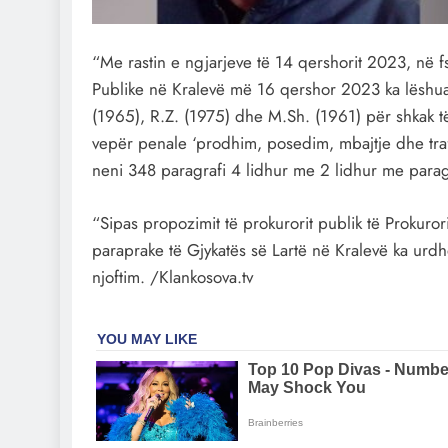
“Me rastin e ngjarjeve të 14 qershorit 2023, në f
Publike në Kralevë më 16 qershor 2023 ka lëshua
(1965), R.Z. (1975) dhe M.Sh. (1961) për shkak të
vepër penale ‘prodhim, posedim, mbajtje dhe tra
neni 348 paragrafi 4 lidhur me 2 lidhur me paragr
“Sipas propozimit të prokurorit publik të Prokuro
paraprake të Gjykatës së Lartë në Kralevë ka urdh
njoftim. /Klankosova.tv