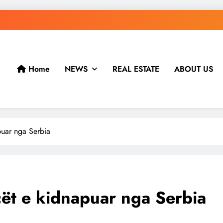
Home
NEWS
REAL ESTATE
ABOUT US
puar nga Serbia
cët e kidnapuar nga Serbia