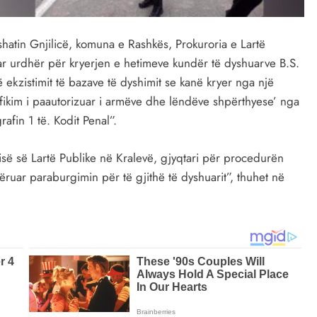
shatin Gnjilicë, komuna e Rashkës, Prokuroria e Lartë
r urdhër për kryerjen e hetimeve kundër të dyshuarve B.S.
 ekzistimit të bazave të dyshimit se kanë kryer nga një
fikim i paautorizuar i armëve dhe lëndëve shpërthyese’ nga
afin 1 të. Kodit Penal”.
risë së Lartë Publike në Kralevë, gjyqtari për procedurën
ëruar paraburgimin për të gjithë të dyshuarit”, thuhet në