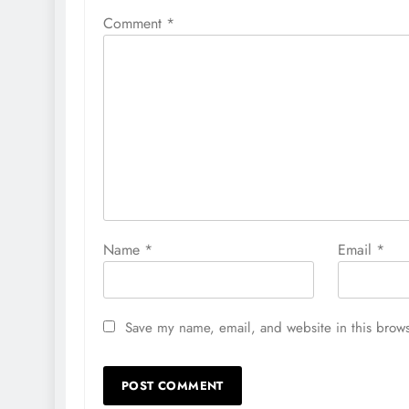
Comment
*
Name
*
Email
*
Save my name, email, and website in this brows