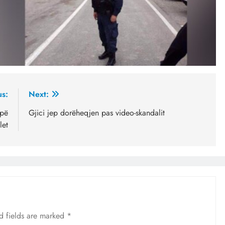
us:
Next:
apë
Gjici jep dorëheqjen pas video-skandalit
let
d fields are marked
*