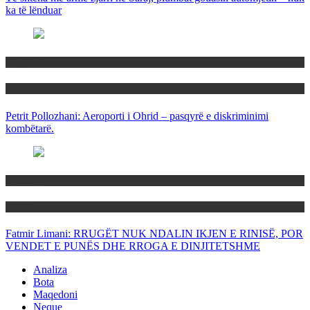
ka të lënduar
Maqedoni
Politika
Petrit Pollozhani: Aeroporti i Ohrid – pasqyrë e diskriminimi
kombëtarë.
Maqedoni
Politika
Fatmir Limani: RRUGËT NUK NDALIN IKJEN E RINISË, POR
VENDET E PUNËS DHE RROGA E DINJITETSHME
Analiza
Bota
Maqedoni
Neque