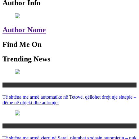
Author Info
Author Name
Find Me On
Trending News
Maqedoni
Të shtëna me armë automatike në Tetovë, qëllohet drejt një shtëpie –
dëme në objekt dhe automjet
Maqedoni
Të shtëna me armë zjarri në Saraj, plumbat godasin automjetin – nuk