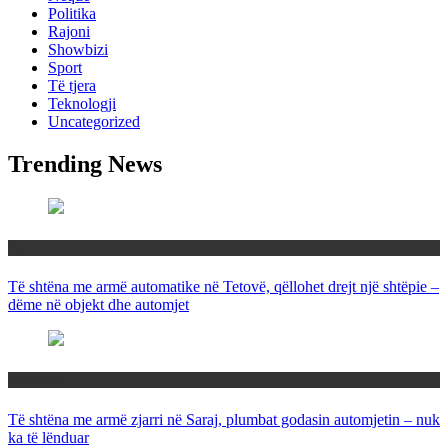
Politika
Rajoni
Showbizi
Sport
Të tjera
Teknologji
Uncategorized
Trending News
Maqedoni
Të shtëna me armë automatike në Tetovë, qëllohet drejt një shtëpie –
dëme në objekt dhe automjet
Maqedoni
Të shtëna me armë zjarri në Saraj, plumbat godasin automjetin – nuk
ka të lënduar