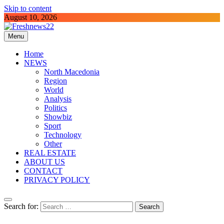
Skip to content
August 10, 2026
Menu
Freshnews22
Best News Website in North Macedonia
Home
NEWS
North Macedonia
Region
World
Analysis
Politics
Showbiz
Sport
Technology
Other
REAL ESTATE
ABOUT US
CONTACT
PRIVACY POLICY
Search for: