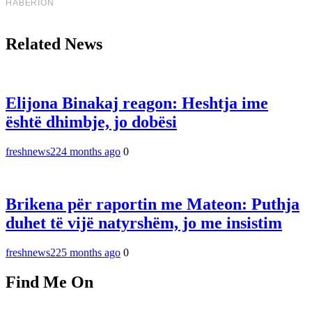
Related News
Elijona Binakaj reagon: Heshtja ime
është dhimbje, jo dobësi
freshnews22
4 months ago
0
Brikena për raportin me Mateon: Puthja
duhet të vijë natyrshëm, jo me insistim
freshnews22
5 months ago
0
Find Me On