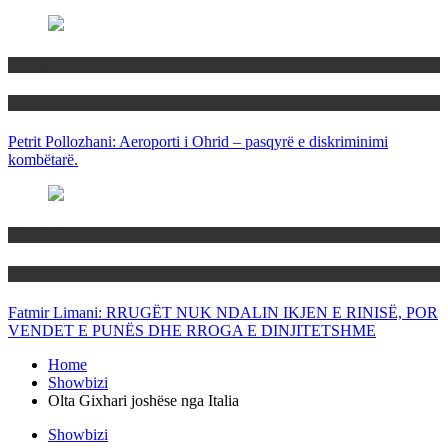
Maqedoni
Politika
Petrit Pollozhani: Aeroporti i Ohrid – pasqyrë e diskriminimi
kombëtarë.
Maqedoni
Politika
Fatmir Limani: RRUGËT NUK NDALIN IKJEN E RINISË, POR
VENDET E PUNËS DHE RROGA E DINJITETSHME
Home
Showbizi
Olta Gixhari joshëse nga Italia
Showbizi