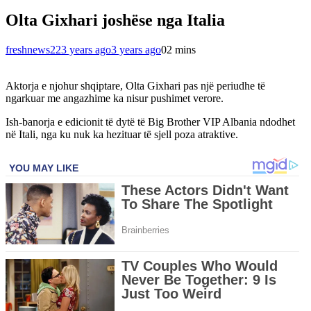
Olta Gixhari joshëse nga Italia
freshnews22
3 years ago
3 years ago
0
2 mins
Aktorja e njohur shqiptare, Olta Gixhari pas një periudhe të
ngarkuar me angazhime ka nisur pushimet verore.
Ish-banorja e edicionit të dytë të Big Brother VIP Albania ndodhet
në Itali, nga ku nuk ka hezituar të sjell poza atraktive.