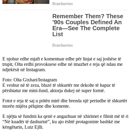
E njohur edhe mjaft e komentuar edhe për linjat e saj joshëse të
trupit, Olta erdhi provokuese edhe në imazhet e reja që ndau me
ndjekësit në Instagram.
Foto: Olta Gixhari/Instagram
E veshur në të zeza, bluzë të shkurtër me dekolte të hapur të
përshtatur me mini-fund, aktorja dukej në super formë.
Fotot e reja të saj u pritën mirë dhe brenda një periudhe të shkurtër
morën mijëra pëlqime dhe komente.
E njëjta së fundmi ka qenë e angazhuar në xhirimet e filmit më të ri
“Në kuadër të dashurisë”, ku ajo është protagoniste bashkë me
këngëtarin, Luiz Ejlli.