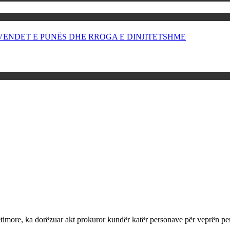
OR VENDET E PUNËS DHE RROGA E DINJITETSHME
more, ka dorëzuar akt prokuror kundër katër personave për veprën pena