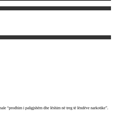
le “prodhim i paligjshëm dhe lëshim në treg të lëndëve narkotike”.