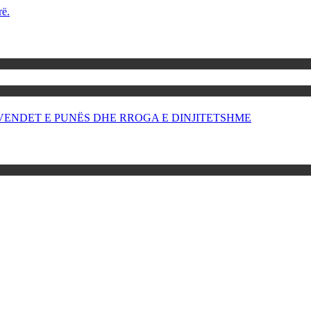
rë.
OR VENDET E PUNËS DHE RROGA E DINJITETSHME