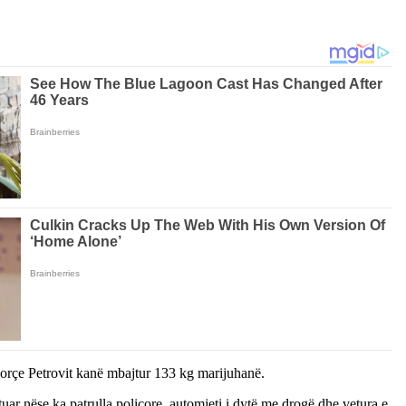
 Gjorçe Petrovit kanë mbajtur 133 kg marijuhanë.
ftuar nëse ka patrulla policore, automjeti i dytë me drogë dhe vetura e