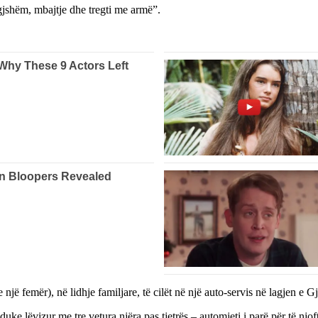
gjshëm, mbajtje dhe tregti me armë”.
një femër), në lidhje familjare, të cilët në një auto-servis në lagjen e
uke lëvizur me tre vetura njëra pas tjetrës – automjeti i parë për të njo