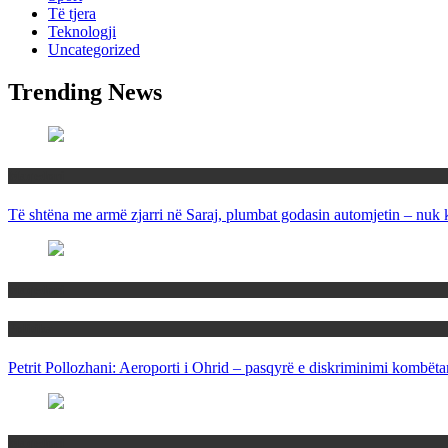
Të tjera
Teknologji
Uncategorized
Trending News
Maqedoni
Të shtëna me armë zjarri në Saraj, plumbat godasin automjetin – nuk 
Maqedoni
Politika
Petrit Pollozhani: Aeroporti i Ohrid – pasqyrë e diskriminimi kombëta
Maqedoni