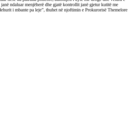
a janë ndaluar menjëherë dhe gjatë kontrollit janë gjetur kutitë me
andehurit i mbante pa leje”, thuhet në njoftimin e Prokurorisë Themelore