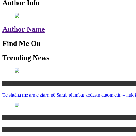
Author Info
Author Name
Find Me On
Trending News
Maqedoni
Të shtëna me armë zjarri në Saraj, plumbat godasin automjetin – nuk 
Maqedoni
Politika