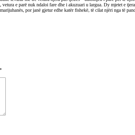
, vetura e parë nuk ndaloi fare dhe i akuzuari u largua. Dy mjetet e tjer
e marijuhanës, por janë gjetur edhe katër fishekë, të cilat njëri nga të p
*