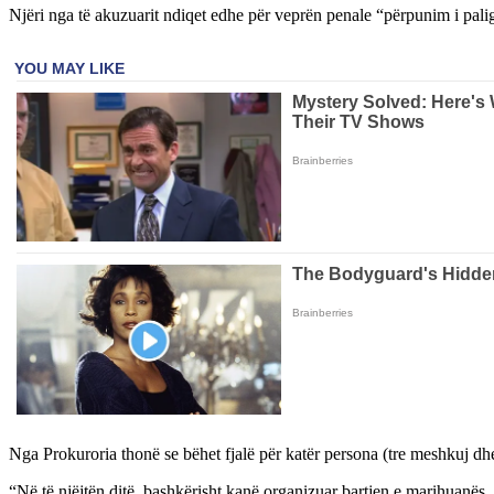
Njëri nga të akuzuarit ndiqet edhe për veprën penale “përpunim i pali
Nga Prokuroria thonë se bëhet fjalë për katër persona (tre meshkuj dhe 
“Në të njëjtën ditë, bashkërisht kanë organizuar bartjen e marihuanës, d