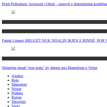
Petrit Pollozhani: Aeroporti i Ohrid – pasqyrë e diskriminimi kombëta
Maqedoni
Politika
Fatmir Limani: RRUGËT NUK NDALIN IKJEN E RINISË, P
Rajoni
Shqipëria shpall “non grata” dy shtetas nga Maqedonia e Veriut
Analiza
Bota
Maqedoni
Neque
Politika
Rajoni
Showbizi
Sport