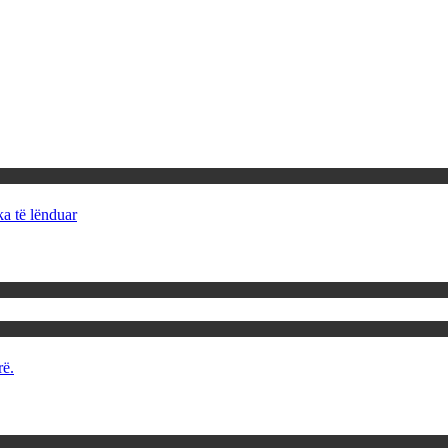
ka të lënduar
rë.