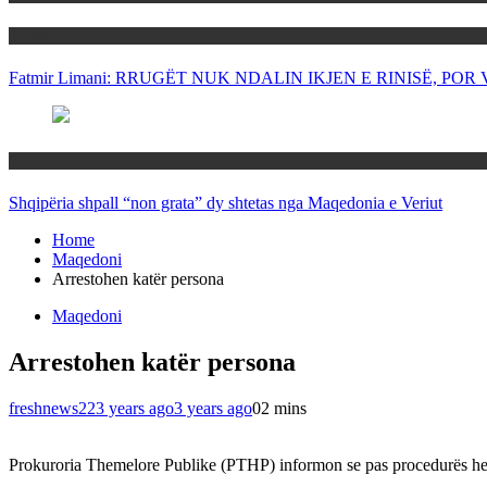
Politika
Fatmir Limani: RRUGËT NUK NDALIN IKJEN E RINISË, P
Rajoni
Shqipëria shpall “non grata” dy shtetas nga Maqedonia e Veriut
Home
Maqedoni
Arrestohen katër persona
Maqedoni
Arrestohen katër persona
freshnews22
3 years ago
3 years ago
0
2 mins
Prokuroria Themelore Publike (PTHP) informon se pas procedurës heti