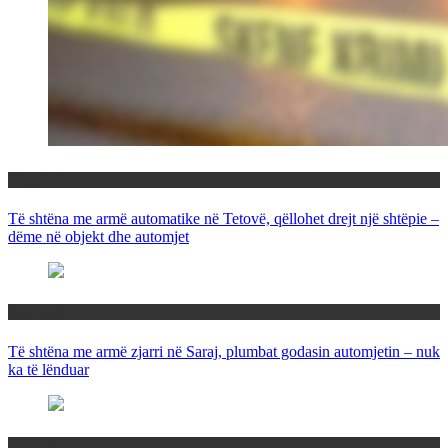
Maqedoni
Të shtëna me armë automatike në Tetovë, qëllohet drejt një shtëpie –
dëme në objekt dhe automjet
Maqedoni
Të shtëna me armë zjarri në Saraj, plumbat godasin automjetin – nuk
ka të lënduar
Maqedoni