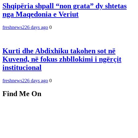
Shqipëria shpall “non grata” dy shtetas
nga Maqedonia e Veriut
freshnews22
6 days ago
0
Kurti dhe Abdixhiku takohen sot në
Kuvend, në fokus zhbllokimi i ngërçit
institucional
freshnews22
6 days ago
0
Find Me On