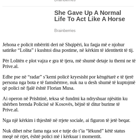
Jehona e policit mbërriti deri në Shqipëri, ku faqja më e njohur
satirike “Lolita” i kushtoi disa postime, në kërkim të identitetit të tij.
Për Lolitën e plot vajza e gra të tjera, më shumë detaje iu themi ne të
Prive.al.
Edhe pse në “radar” s’kemi policë kryesisht por këngëtarë e të tjerë
persona nga bota e të famshëmve, nuk na u desh shumë të kuptojmë
që polici në fjalë është Florian Musa.
Ai operon në Prishtinë, teksa së fundmi ka ndryshuar njësitin ku
shërben brenda Policisë së Kosovës, bëjnë të ditur burime të
Prive.al.
Nga një kërkim i thjeshtë në rrjete sociale, ai figuron të jetë beqar.
Nuk dihet nëse fama nga sot e tutje do t’ia “lëkund” këtë status
meqë në rrjet, është polici më i kërkuar i momentit.