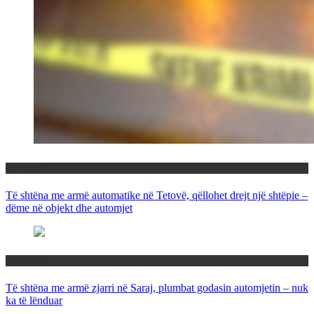
Maqedoni
Të shtëna me armë automatike në Tetovë, qëllohet drejt një shtëpie –
dëme në objekt dhe automjet
Maqedoni
Të shtëna me armë zjarri në Saraj, plumbat godasin automjetin – nuk
ka të lënduar