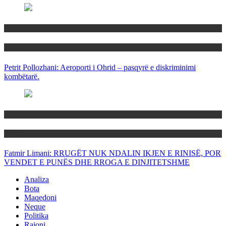
Maqedoni
Politika
Petrit Pollozhani: Aeroporti i Ohrid – pasqyrë e diskriminimi
kombëtarë.
Maqedoni
Politika
Fatmir Limani: RRUGËT NUK NDALIN IKJEN E RINISË, POR
VENDET E PUNËS DHE RROGA E DINJITETSHME
Analiza
Bota
Maqedoni
Neque
Politika
Rajoni