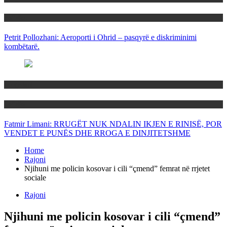
Politika
Petrit Pollozhani: Aeroporti i Ohrid – pasqyrë e diskriminimi
kombëtarë.
Maqedoni
Politika
Fatmir Limani: RRUGËT NUK NDALIN IKJEN E RINISË, POR
VENDET E PUNËS DHE RROGA E DINJITETSHME
Home
Rajoni
Njihuni me policin kosovar i cili “çmend” femrat në rrjetet
sociale
Rajoni
Njihuni me policin kosovar i cili “çmend”