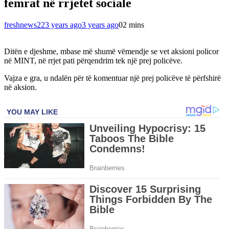
femrat në rrjetet sociale
freshnews22
3 years ago
3 years ago
0
2 mins
Ditën e djeshme, mbase më shumë vëmendje se vet aksioni policor
në MINT, në rrjet pati përqendrim tek një prej policëve.
Vajza e gra, u ndalën për të komentuar një prej policëve të përfshirë
në aksion.