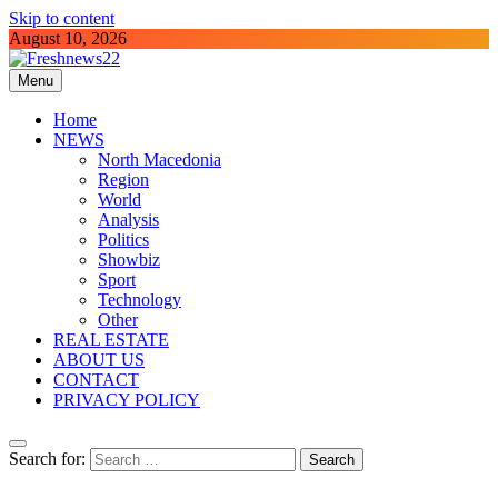
Skip to content
August 10, 2026
Menu
Freshnews22
Best News Website in North Macedonia
Home
NEWS
North Macedonia
Region
World
Analysis
Politics
Showbiz
Sport
Technology
Other
REAL ESTATE
ABOUT US
CONTACT
PRIVACY POLICY
Search for: