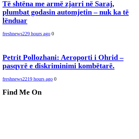
Të shtëna me armë zjarri në Saraj,
plumbat godasin automjetin – nuk ka të
lënduar
freshnews22
9 hours ago
0
Petrit Pollozhani: Aeroporti i Ohrid –
pasqyrë e diskriminimi kombëtarë.
freshnews22
19 hours ago
0
Find Me On