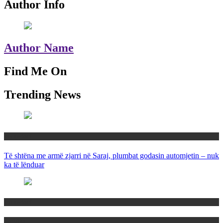
Author Info
Author Name
Find Me On
Trending News
Maqedoni
Të shtëna me armë zjarri në Saraj, plumbat godasin automjetin – nuk
ka të lënduar
Maqedoni
Politika