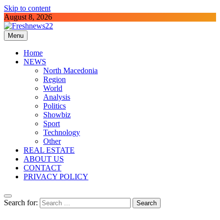
Skip to content
August 8, 2026
Menu
Freshnews22
Best News Website in North Macedonia
Home
NEWS
North Macedonia
Region
World
Analysis
Politics
Showbiz
Sport
Technology
Other
REAL ESTATE
ABOUT US
CONTACT
PRIVACY POLICY
Search for: