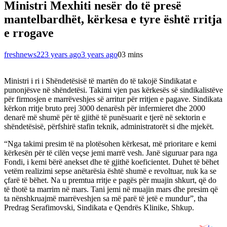
Ministri Mexhiti nesër do të presë
mantelbardhët, kërkesa e tyre është rritja
e rrogave
freshnews22
3 years ago
3 years ago
0
3 mins
Ministri i ri i Shëndetësisë të martën do të takojë Sindikatat e
punonjësve në shëndetësi. Takimi vjen pas kërkesës së sindikalistëve
për firmosjen e marrëveshjes së arritur për rritjen e pagave. Sindikata
kërkon rritje bruto prej 3000 denarësh për infermieret dhe 2000
denarë më shumë për të gjithë të punësuarit e tjerë në sektorin e
shëndetësisë, përfshirë stafin teknik, administratorët si dhe mjekët.
“Nga takimi presim të na plotësohen kërkesat, më prioritare e kemi
kërkesën për të cilën veçse jemi marrë vesh. Janë siguruar para nga
Fondi, i kemi bërë anekset dhe të gjithë koeficientet. Duhet të bëhet
vetëm realizimi sepse anëtarësia është shumë e revoltuar, nuk ka se
çfarë të bëhet. Na u premtua rritje e pagës për muajin shkurt, që do
të thotë ta marrim në mars. Tani jemi në muajin mars dhe presim që
ta nënshkruajmë marrëveshjen sa më parë të jetë e mundur”, tha
Predrag Serafimovski, Sindikata e Qendrës Klinike, Shkup.