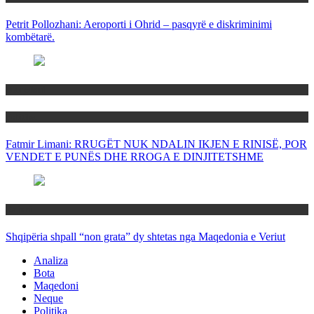
Petrit Pollozhani: Aeroporti i Ohrid – pasqyrë e diskriminimi
kombëtarë.
Maqedoni
Politika
Fatmir Limani: RRUGËT NUK NDALIN IKJEN E RINISË, POR
VENDET E PUNËS DHE RROGA E DINJITETSHME
Rajoni
Shqipëria shpall “non grata” dy shtetas nga Maqedonia e Veriut
Analiza
Bota
Maqedoni
Neque
Politika