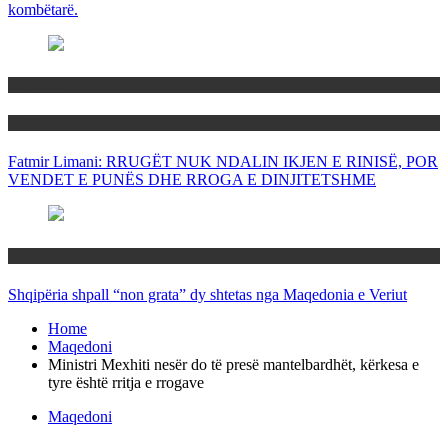
kombëtarë.
Maqedoni
Politika
Fatmir Limani: RRUGËT NUK NDALIN IKJEN E RINISË, POR
VENDET E PUNËS DHE RROGA E DINJITETSHME
Rajoni
Shqipëria shpall “non grata” dy shtetas nga Maqedonia e Veriut
Home
Maqedoni
Ministri Mexhiti nesër do të presë mantelbardhët, kërkesa e
tyre është rritja e rrogave
Maqedoni