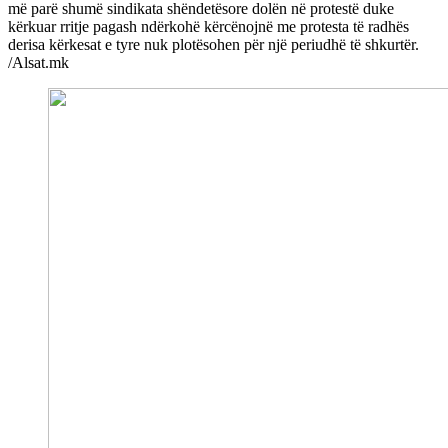
më parë shumë sindikata shëndetësore dolën në protestë duke
kërkuar rritje pagash ndërkohë kërcënojnë me protesta të radhës
derisa kërkesat e tyre nuk plotësohen për një periudhë të shkurtër.
/Alsat.mk