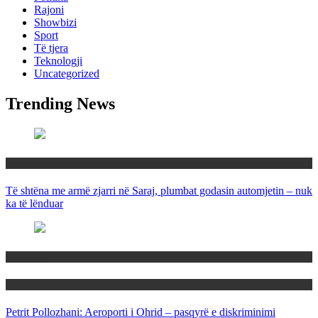
Rajoni
Showbizi
Sport
Të tjera
Teknologji
Uncategorized
Trending News
Maqedoni
Të shtëna me armë zjarri në Saraj, plumbat godasin automjetin – nuk
ka të lënduar
Maqedoni
Politika
Petrit Pollozhani: Aeroporti i Ohrid – pasqyrë e diskriminimi