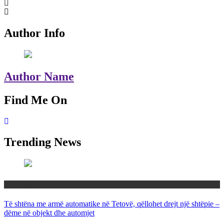
Author Info
Author Name
Find Me On
Trending News
Maqedoni
Të shtëna me armë automatike në Tetovë, qëllohet drejt një shtëpie –
dëme në objekt dhe automjet