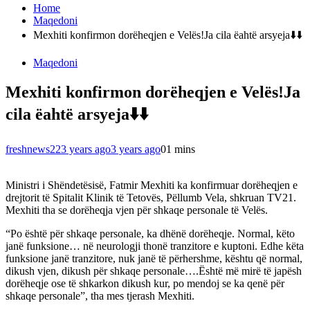
Home
Maqedoni
Mexhiti konfirmon dorëheqjen e Velës!Ja cila ëahtë arsyeja⬇️⬇️
Maqedoni
Mexhiti konfirmon dorëheqjen e Velës!Ja
cila ëahtë arsyeja⬇️⬇️
freshnews22
3 years ago
3 years ago
0
1 mins
Ministri i Shëndetësisë, Fatmir Mexhiti ka konfirmuar dorëheqjen e
drejtorit të Spitalit Klinik të Tetovës, Pëllumb Vela, shkruan TV21.
Mexhiti tha se dorëheqja vjen për shkaqe personale të Velës.
“Po është për shkaqe personale, ka dhënë dorëheqje. Normal, këto
janë funksione… në neurologji thonë tranzitore e kuptoni. Edhe këta
funksione janë tranzitore, nuk janë të përhershme, kështu që normal,
dikush vjen, dikush për shkaqe personale….Është më mirë të japësh
dorëheqje ose të shkarkon dikush kur, po mendoj se ka qenë për
shkaqe personale”, tha mes tjerash Mexhiti.