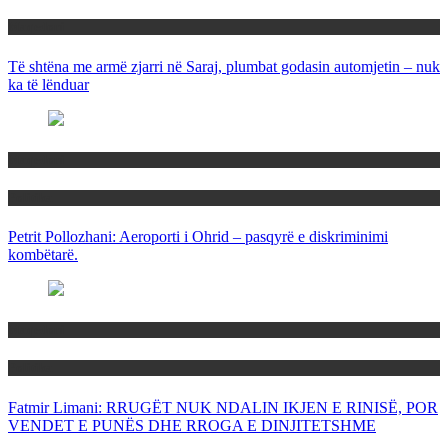
Maqedoni
Të shtëna me armë zjarri në Saraj, plumbat godasin automjetin – nuk
ka të lënduar
Maqedoni
Politika
Petrit Pollozhani: Aeroporti i Ohrid – pasqyrë e diskriminimi
kombëtarë.
Maqedoni
Politika
Fatmir Limani: RRUGËT NUK NDALIN IKJEN E RINISË, POR
VENDET E PUNËS DHE RROGA E DINJITETSHME