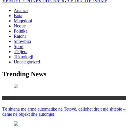
VENDET E PUNËS DHE RROGA E DINJITETSHME
Analiza
Bota
Maqedoni
Neque
Politika
Rajoni
Showbizi
Sport
Të tjera
Teknologji
Uncategorized
Trending News
Maqedoni
Të shtëna me armë automatike në Tetovë, qëllohet drejt një shtëpie –
dëme në objekt dhe automjet