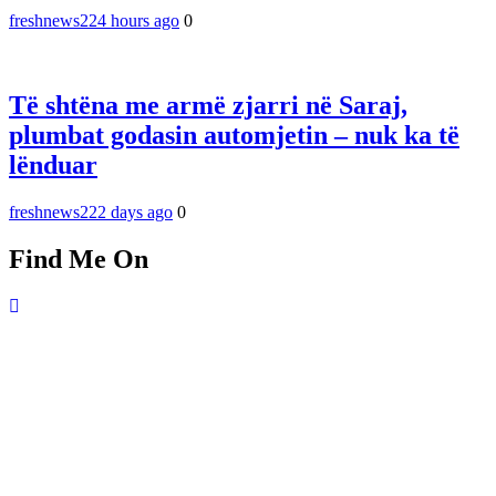
freshnews22
4 hours ago
0
Të shtëna me armë zjarri në Saraj,
plumbat godasin automjetin – nuk ka të
lënduar
freshnews22
2 days ago
0
Find Me On