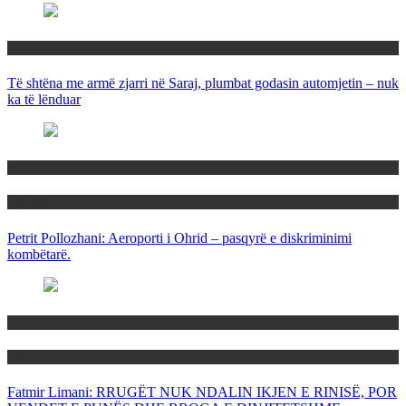
Maqedoni
Të shtëna me armë zjarri në Saraj, plumbat godasin automjetin – nuk
ka të lënduar
Maqedoni
Politika
Petrit Pollozhani: Aeroporti i Ohrid – pasqyrë e diskriminimi
kombëtarë.
Maqedoni
Politika
Fatmir Limani: RRUGËT NUK NDALIN IKJEN E RINISË, POR