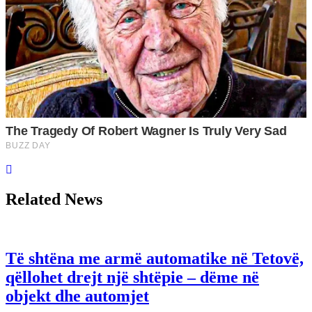
Related News
Të shtëna me armë automatike në Tetovë,
qëllohet drejt një shtëpie – dëme në
objekt dhe automjet