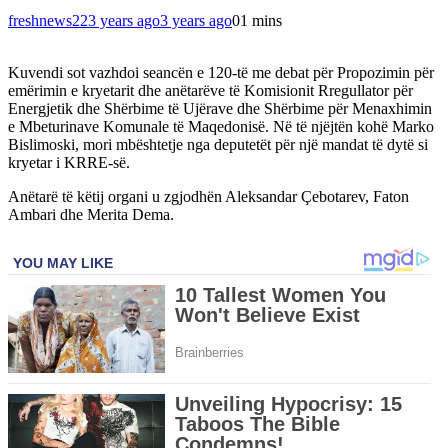
freshnews22
3 years ago
3 years ago
0
1 mins
Kuvendi sot vazhdoi seancën e 120-të me debat për Propozimin për
emërimin e kryetarit dhe anëtarëve të Komisionit Rregullator për
Energjetik dhe Shërbime të Ujërave dhe Shërbime për Menaxhimin
e Mbeturinave Komunale të Maqedonisë. Në të njëjtën kohë Marko
Bislimoski, mori mbështetje nga deputetët për një mandat të dytë si
kryetar i KRRE-së.
Anëtarë të këtij organi u zgjodhën Aleksandar Çebotarev, Faton
Ambari dhe Merita Dema.