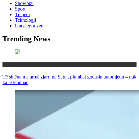
Showbizi
Sport
Të tjera
Teknologji
Uncategorized
Trending News
Maqedoni
Të shtëna me armë zjarri në Saraj, plumbat godasin automjetin – nuk
ka të lënduar