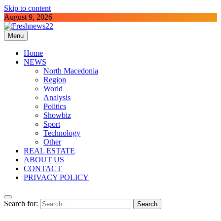
Skip to content
August 9, 2026
Menu
Freshnews22
Best News Website in North Macedonia
Home
NEWS
North Macedonia
Region
World
Analysis
Politics
Showbiz
Sport
Technology
Other
REAL ESTATE
ABOUT US
CONTACT
PRIVACY POLICY
Search for: