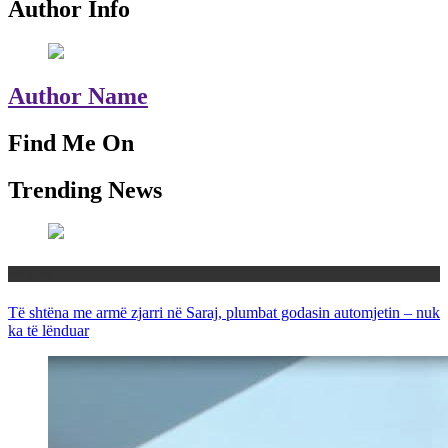
Author Info
Author Name
Find Me On
Trending News
Maqedoni
Të shtëna me armë zjarri në Saraj, plumbat godasin automjetin – nuk
ka të lënduar