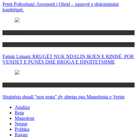
Petrit Pollozhani: Aeroporti i Ohrid – pasqyrë e diskriminimi
kombëtarë.
Maqedoni
Politika
Fatmir Limani: RRUGËT NUK NDALIN IKJEN E RINISË, POR
VENDET E PUNËS DHE RROGA E DINJITETSHME
Rajoni
Shqipëria shpall “non grata” dy shtetas nga Maqedonia e Veriut
Analiza
Bota
Maqedoni
Neque
Politika
Rajoni