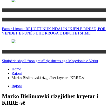
Maqedoni
Politika
Fatmir Limani: RRUGËT NUK NDALIN IKJEN E RINISË, POR
VENDET E PUNËS DHE RROGA E DINJITETSHME
Rajoni
Shqipëria shpall “non grata” dy shtetas nga Maqedonia e Veriut
Home
Rajoni
Marko Bislimovski rizgjidhet kryetar i KRRE-së
Rajoni
Marko Bislimovski rizgjidhet kryetar i
KRRE-së