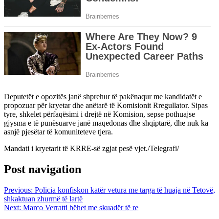
Deputetët e opozitës janë shprehur të pakënaqur me kandidatët e
propozuar për kryetar dhe anëtarë të Komisionit Rregullator. Sipas
tyre, shkelet përfaqësimi i drejtë në Komision, sepse pothuajse
gjysma e të punësuarve janë maqedonas dhe shqiptarë, dhe nuk ka
asnjë pjesëtar të komuniteteve tjera.
Mandati i kryetarit të KRRE-së zgjat pesë vjet./Telegrafi/
Post navigation
Previous:
Policia konfiskon katër vetura me targa të huaja në Tetovë,
shkaktuan zhurmë të lartë
Next:
Marco Verratti bëhet me skuadër të re