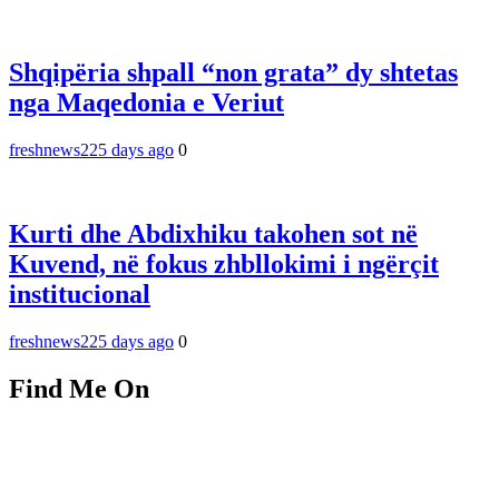
Shqipëria shpall “non grata” dy shtetas
nga Maqedonia e Veriut
freshnews22
5 days ago
0
Kurti dhe Abdixhiku takohen sot në
Kuvend, në fokus zhbllokimi i ngërçit
institucional
freshnews22
5 days ago
0
Find Me On