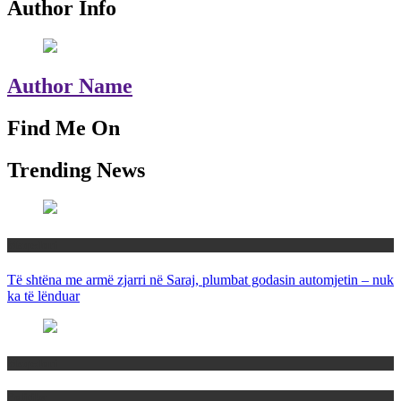
Author Info
Author Name
Find Me On
Trending News
Maqedoni
Të shtëna me armë zjarri në Saraj, plumbat godasin automjetin – nuk
ka të lënduar
Maqedoni
Politika