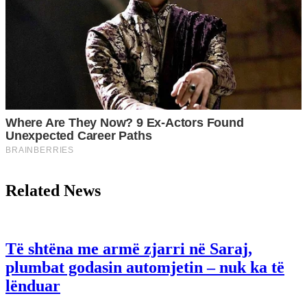
Related News
Të shtëna me armë zjarri në Saraj,
plumbat godasin automjetin – nuk ka të
lënduar