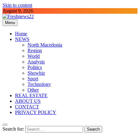
Skip to content
August 9, 2026
Menu
Freshnews22
Best News Website in North Macedonia
Home
NEWS
North Macedonia
Region
World
Analysis
Politics
Showbiz
Sport
Technology
Other
REAL ESTATE
ABOUT US
CONTACT
PRIVACY POLICY
Search for: