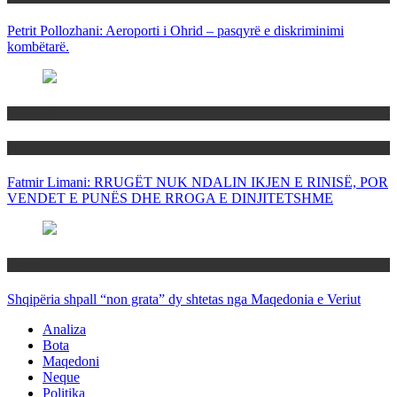
Petrit Pollozhani: Aeroporti i Ohrid – pasqyrë e diskriminimi
kombëtarë.
Maqedoni
Politika
Fatmir Limani: RRUGËT NUK NDALIN IKJEN E RINISË, POR
VENDET E PUNËS DHE RROGA E DINJITETSHME
Rajoni
Shqipëria shpall “non grata” dy shtetas nga Maqedonia e Veriut
Analiza
Bota
Maqedoni
Neque
Politika