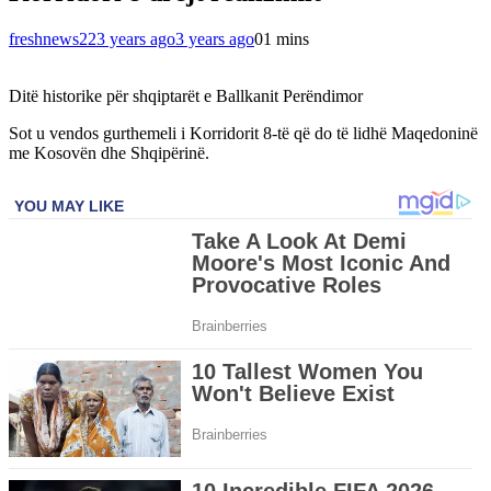
freshnews22
3 years ago
3 years ago
0
1 mins
Ditë historike për shqiptarët e Ballkanit Perëndimor
Sot u vendos gurthemeli i Korridorit 8-të që do të lidhë Maqedoninë
me Kosovën dhe Shqipërinë.