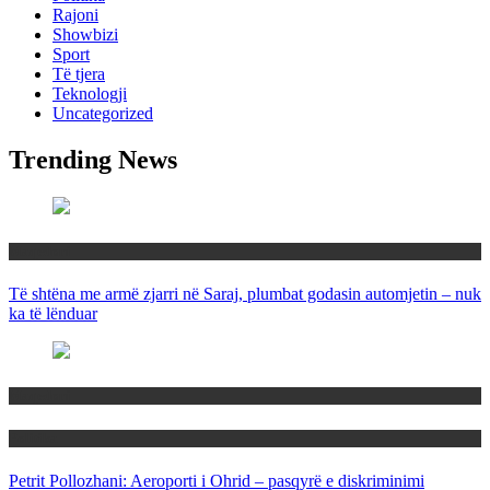
Rajoni
Showbizi
Sport
Të tjera
Teknologji
Uncategorized
Trending News
Maqedoni
Të shtëna me armë zjarri në Saraj, plumbat godasin automjetin – nuk
ka të lënduar
Maqedoni
Politika
Petrit Pollozhani: Aeroporti i Ohrid – pasqyrë e diskriminimi