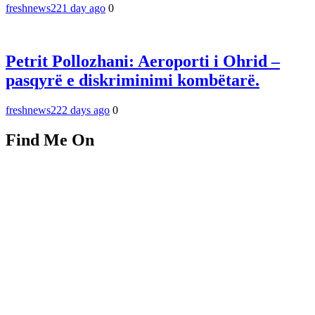
freshnews22
1 day ago
0
Petrit Pollozhani: Aeroporti i Ohrid –
pasqyrë e diskriminimi kombëtarë.
freshnews22
2 days ago
0
Find Me On