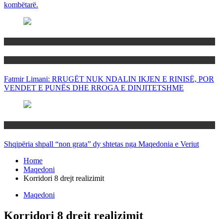
kombëtarë.
Maqedoni
Politika
Fatmir Limani: RRUGËT NUK NDALIN IKJEN E RINISË, POR
VENDET E PUNËS DHE RROGA E DINJITETSHME
Rajoni
Shqipëria shpall “non grata” dy shtetas nga Maqedonia e Veriut
Home
Maqedoni
Korridori 8 drejt realizimit
Maqedoni
Korridori 8 drejt realizimit