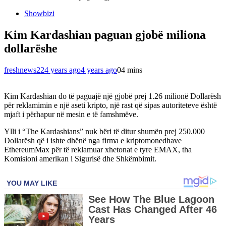
Showbizi
Kim Kardashian paguan gjobë miliona
dollarëshe
freshnews22
4 years ago
4 years ago
0
4 mins
Kim Kardashian do të paguajë një gjobë prej 1.26 milionë Dollarësh
për reklamimin e një aseti kripto, një rast që sipas autoriteteve është
mjaft i përhapur në mesin e të famshmëve.
Ylli i “The Kardashians” nuk bëri të ditur shumën prej 250.000
Dollarësh që i ishte dhënë nga firma e kriptomonedhave
EthereumMax për të reklamuar xhetonat e tyre EMAX, tha
Komisioni amerikan i Sigurisë dhe Shkëmbimit.