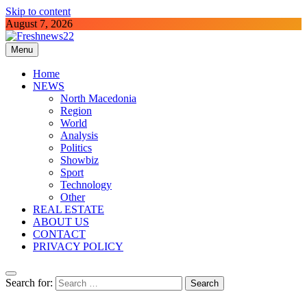
Skip to content
August 7, 2026
Menu
Freshnews22
Best News Website in North Macedonia
Home
NEWS
North Macedonia
Region
World
Analysis
Politics
Showbiz
Sport
Technology
Other
REAL ESTATE
ABOUT US
CONTACT
PRIVACY POLICY
Search for: