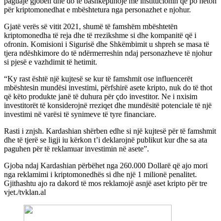
paguajë gjobën dhe do të bashkëpunojë me institucionin që po heton
për kriptomonedhat e mbështetura nga personazhet e njohur.
Gjatë verës së vitit 2021, shumë të famshëm mbështetën
kriptomonedha të reja dhe të rrezikshme si dhe kompanitë që i
ofronin. Komisioni i Sigurisë dhe Shkëmbimit u shpreh se masa të
tjera ndëshkimore do të ndërmerreshin ndaj personazheve të njohur
si pjesë e vazhdimit të hetimit.
“Ky rast është një kujtesë se kur të famshmit ose influencerët
mbështesin mundësi investimi, përfshirë asete kripto, nuk do të thot
që këto produkte janë të duhura për çdo investitor. Ne i nxisim
investitorët të konsiderojnë rreziqet dhe mundësitë potenciale të një
investimi në varësi të synimeve të tyre financiare.
Rasti i znjsh. Kardashian shërben edhe si një kujtesë për të famshmit
dhe të tjerë se ligji iu kërkon t’i deklarojnë publikut kur dhe sa ata
paguhen për të reklamuar investimin në asete”.
Gjoba ndaj Kardashian përbëhet nga 260.000 Dollarë që ajo mori
nga reklamimi i kriptomonedhës si dhe një 1 milionë penalitet.
Gjithashtu ajo ra dakord të mos reklamojë asnjë aset kripto për tre
vjet./tvklan.al