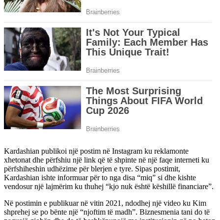
Kardashian publikoi një postim në Instagram ku reklamonte
xhetonat dhe përfshiu një link që të shpinte në një faqe interneti ku
përfshiheshin udhëzime për blerjen e tyre. Sipas postimit,
Kardashian ishte informuar për to nga disa “miq” si dhe kishte
vendosur një lajmërim ku thuhej “kjo nuk është këshillë financiare”.
Në postimin e publikuar në vitin 2021, ndodhej një video ku Kim
shprehej se po bënte një “njoftim të madh”. Biznesmenia tani do të