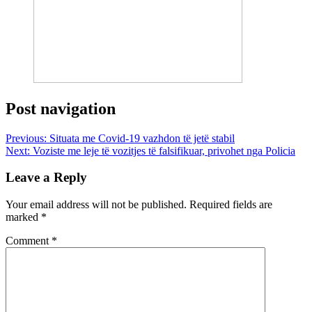
Post navigation
Previous:
Situata me Covid-19 vazhdon të jetë stabil
Next:
Voziste me leje të vozitjes të falsifikuar, privohet nga Policia
Leave a Reply
Your email address will not be published.
Required fields are
marked
*
Comment
*