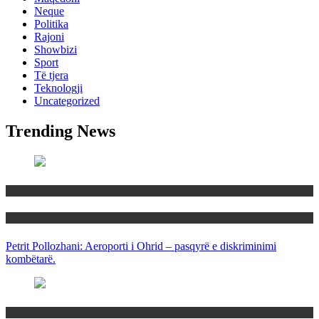
Neque
Politika
Rajoni
Showbizi
Sport
Të tjera
Teknologji
Uncategorized
Trending News
Maqedoni
Politika
Petrit Pollozhani: Aeroporti i Ohrid – pasqyrë e diskriminimi
kombëtarë.
Maqedoni