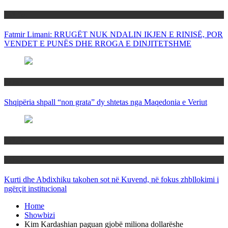
Politika
Fatmir Limani: RRUGËT NUK NDALIN IKJEN E RINISË, POR
VENDET E PUNËS DHE RROGA E DINJITETSHME
Rajoni
Shqipëria shpall “non grata” dy shtetas nga Maqedonia e Veriut
Politika
Rajoni
Kurti dhe Abdixhiku takohen sot në Kuvend, në fokus zhbllokimi i
ngërçit institucional
Home
Showbizi
Kim Kardashian paguan gjobë miliona dollarëshe