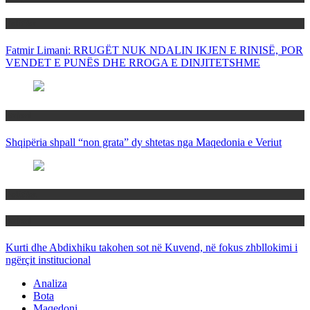
Politika
Fatmir Limani: RRUGËT NUK NDALIN IKJEN E RINISË, POR
VENDET E PUNËS DHE RROGA E DINJITETSHME
Rajoni
Shqipëria shpall “non grata” dy shtetas nga Maqedonia e Veriut
Politika
Rajoni
Kurti dhe Abdixhiku takohen sot në Kuvend, në fokus zhbllokimi i
ngërçit institucional
Analiza
Bota
Maqedoni