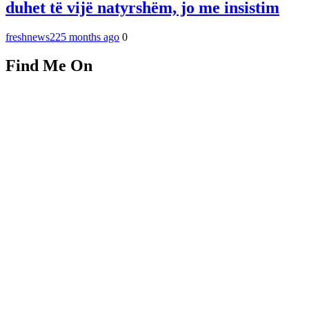
duhet të vijë natyrshëm, jo me insistim
freshnews22
5 months ago
0
Find Me On