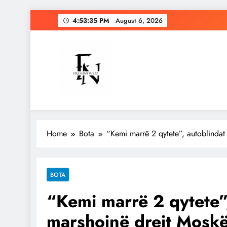
Skip
4:53:36 PM
August 6, 2026
to
content
Freshnews22
Best News Website in North Macedonia
Home
Bota
“Kemi marrë 2 qytete”, autoblinda
BOTA
“Kemi marrë 2 qytete”
marshojnë drejt Mosk