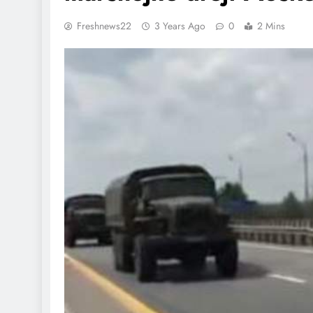
Freshnews22
3 Years Ago
0
2 Mins