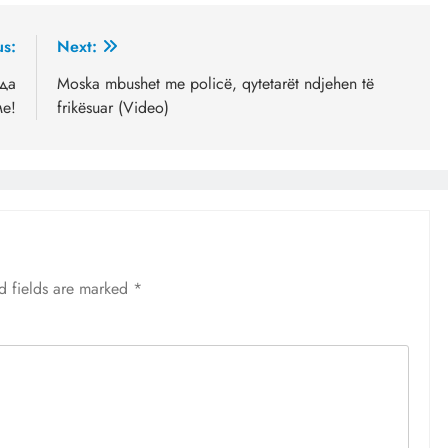
us:
Next:
да
Moska mbushet me policë, qytetarët ndjehen të
ме!
frikësuar (Video)
d fields are marked
*