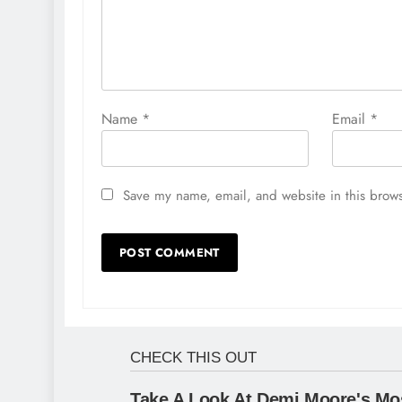
Name
*
Email
*
Save my name, email, and website in this brows