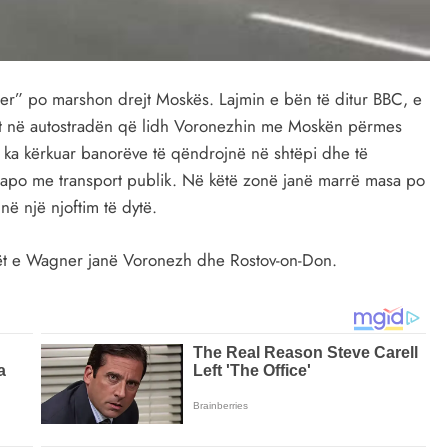
er” po marshon drejt Moskës. Lajmin e bën të ditur BBC, e
sht në autostradën që lidh Voronezhin me Moskën përmes
k u ka kërkuar banorëve të qëndrojnë në shtëpi dhe të
 apo me transport publik. Në këtë zonë janë marrë masa po
në një njoftim të dytë.
rët e Wagner janë Voronezh dhe Rostov-on-Don.