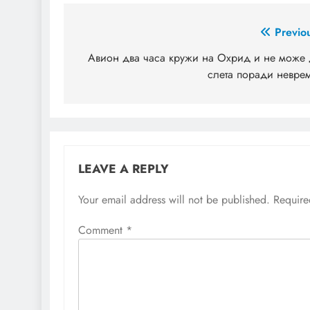
Post
Previo
navigation
Авион два часа кружи на Охрид и не може 
слета поради невре
LEAVE A REPLY
Your email address will not be published.
Require
Comment
*