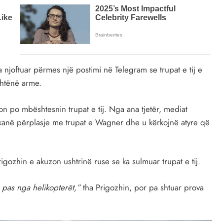
njoftuar përmes një postimi në Telegram se trupat e tij e
shtënë arme.
n po mbështesnin trupat e tij. Nga ana tjetër, mediat
 kanë përplasje me trupat e Wagner dhe u kërkojnë atyre që
gozhin e akuzon ushtrinë ruse se ka sulmuar trupat e tij.
 pas nga helikopterët,”
tha Prigozhin, por pa shtuar prova