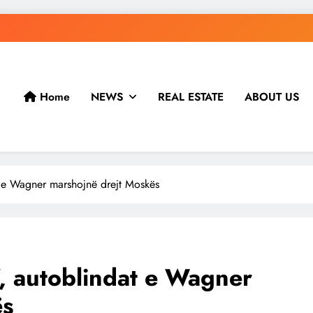
Home
NEWS
REAL ESTATE
ABOUT US
t e Wagner marshojnë drejt Moskës
, autoblindat e Wagner
ës