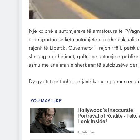
Një kolonë e automjeteve të armatosura të “Wagn
cila raporton se këto automjete ndodhen aktuali
rajonit të Lipetsk. Guvernatori i rajonit të Lipets
shmangin udhëtimet, qoftë me automjete publike
ashtu me anulimin e shërbimit të autobusëve deri 
Dy qytetet që thuhet se janë kapur nga mercena