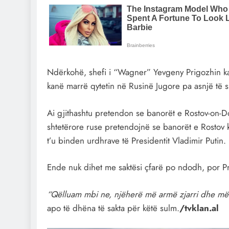
Ndërkohë, shefi i “Wagner” Yevgeny Prigozhin ka 
kanë marrë qytetin në Rusinë Jugore pa asnjë të 
Ai gjithashtu pretendon se banorët e Rostov-on-Do
shtetërore ruse pretendojnë se banorët e Rostov
t’u binden urdhrave të Presidentit Vladimir Putin.
Ende nuk dihet me saktësi çfarë po ndodh, por Pri
“Qëlluam mbi ne, njëherë më armë zjarri dhe më
apo të dhëna të sakta për këtë sulm.
/tvklan.al