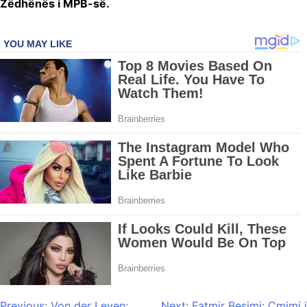
Zëdhënës i MPB-së.
Previous:
Von der Leyen:
Next:
Fatmir Besimi: Çmimi i