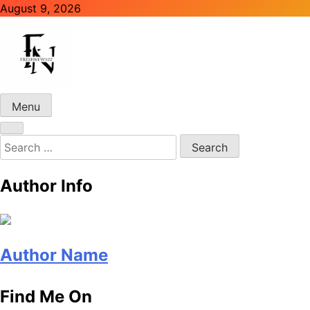
Skip
August 9, 2026
to
content
Menu
Freshnews22
Best News Website in North Macedonia
Search
for:
Author Info
Author Name
Find Me On