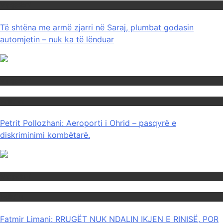
Maqedoni
Të shtëna me armë zjarri në Saraj, plumbat godasin
automjetin – nuk ka të lënduar
Maqedoni
Politika
Petrit Pollozhani: Aeroporti i Ohrid – pasqyrë e
diskriminimi kombëtarë.
Maqedoni
Politika
Fatmir Limani: RRUGËT NUK NDALIN IKJEN E RINISË, POR