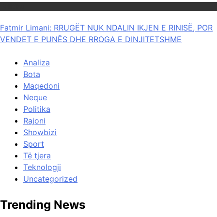
Politika
Fatmir Limani: RRUGËT NUK NDALIN IKJEN E RINISË, POR
VENDET E PUNËS DHE RROGA E DINJITETSHME
Analiza
Bota
Maqedoni
Neque
Politika
Rajoni
Showbizi
Sport
Të tjera
Teknologji
Uncategorized
Trending News