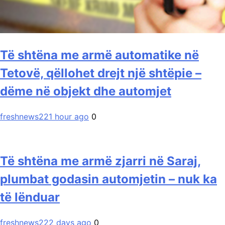
Të shtëna me armë automatike në
Tetovë, qëllohet drejt një shtëpie –
dëme në objekt dhe automjet
freshnews22
1 hour ago
0
Të shtëna me armë zjarri në Saraj,
plumbat godasin automjetin – nuk ka
të lënduar
freshnews22
2 days ago
0