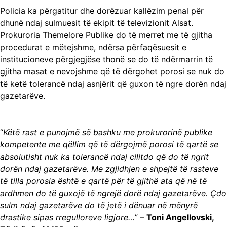
Policia ka përgatitur dhe dorëzuar kallëzim penal për
dhunë ndaj sulmuesit të ekipit të televizionit Alsat.
Prokuroria Themelore Publike do të merret me të gjitha
procedurat e mëtejshme, ndërsa përfaqësuesit e
institucioneve përgjegjëse thonë se do të ndërmarrin të
gjitha masat e nevojshme që të dërgohet porosi se nuk do
të ketë tolerancë ndaj asnjërit që guxon të ngre dorën ndaj
gazetarëve.
“
Këtë rast e punojmë së bashku me prokurorinë publike
kompetente me qëllim që të dërgojmë porosi të qartë se
absolutisht nuk ka tolerancë ndaj cilitdo që do të ngrit
dorën ndaj gazetarëve. Me zgjidhjen e shpejtë të rasteve
të tilla porosia është e qartë për të gjithë ata që në të
ardhmen do të guxojë të ngrejë dorë ndaj gazetarëve. Çdo
sulm ndaj gazetarëve do të jetë i dënuar në mënyrë
drastike sipas rregulloreve ligjore…” –
Toni Angellovski,