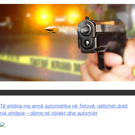
Maqedoni
Të shtëna me armë automatike në Tetovë, qëllohet drejt
një shtëpie – dëme në objekt dhe automjet