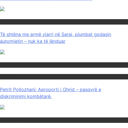
Maqedoni
Të shtëna me armë zjarri në Saraj, plumbat godasin
automjetin – nuk ka të lënduar
Maqedoni
Politika
Petrit Pollozhani: Aeroporti i Ohrid – pasqyrë e
diskriminimi kombëtarë.
Maqedoni