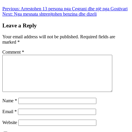
Previous:
Arrestohen 13 persona nga Çegrani dhe një nga Gostivari
Next:
Nga mesnata shtrenjtohen benzina dhe dizeli
Leave a Reply
Your email address will not be published.
Required fields are
marked
*
Comment
*
Name
*
Email
*
Website