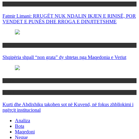
Politika
Fatmir Limani: RRUGËT NUK NDALIN IKJEN E RINISË, POR
VENDET E PUNËS DHE RROGA E DINJITETSHME
Rajoni
Shqipëria shpall “non grata” dy shtetas nga Maqedonia e Veriut
Politika
Rajoni
Kurti dhe Abdixhiku takohen sot në Kuvend, në fokus zhbllokimi i
ngërçit institucional
Analiza
Bota
Maqedoni
Neque