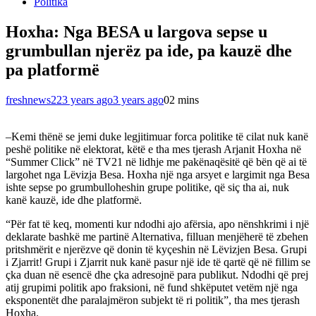
Politika
Hoxha: Nga BESA u largova sepse u
grumbullan njerëz pa ide, pa kauzë dhe
pa platformë
freshnews22
3 years ago
3 years ago
0
2 mins
–Kemi thënë se jemi duke legjitimuar forca politike të cilat nuk kanë
peshë politike në elektorat, këtë e tha mes tjerash Arjanit Hoxha në
“Summer Click” në TV21 në lidhje me pakënaqësitë që bën që ai të
largohet nga Lëvizja Besa. Hoxha një nga arsyet e largimit nga Besa
ishte sepse po grumbulloheshin grupe politike, që siç tha ai, nuk
kanë kauzë, ide dhe platformë.
“Për fat të keq, momenti kur ndodhi ajo afërsia, apo nënshkrimi i një
deklarate bashkë me partinë Alternativa, filluan menjëherë të zbehen
pritshmërit e njerëzve që donin të kyçeshin në Lëvizjen Besa. Grupi
i Zjarrit! Grupi i Zjarrit nuk kanë pasur një ide të qartë që në fillim se
çka duan në esencë dhe çka adresojnë para publikut. Ndodhi që prej
atij grupimi politik apo fraksioni, në fund shkëputet vetëm një nga
eksponentët dhe paralajmëron subjekt të ri politik”, tha mes tjerash
Hoxha.