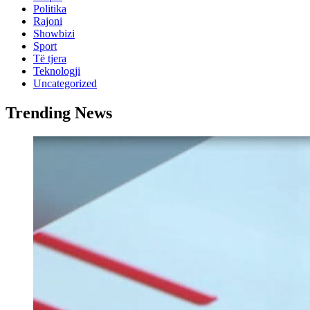
Politika
Rajoni
Showbizi
Sport
Të tjera
Teknologji
Uncategorized
Trending News