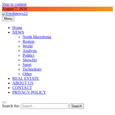
Skip to content
August 7, 2026
Menu
Freshnews22
Best News Website in North Macedonia
Home
NEWS
North Macedonia
Region
World
Analysis
Politics
Showbiz
Sport
Technology
Other
REAL ESTATE
ABOUT US
CONTACT
PRIVACY POLICY
Search for: