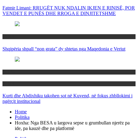
Fatmir Limani: RRUGËT NUK NDALIN IKJEN E RINISË, POR
VENDET E PUNËS DHE RROGA E DINJITETSHME
Rajoni
Shqipëria shpall “non grata” dy shtetas nga Maqedonia e Veriut
Politika
Rajoni
Kurti dhe Abdixhiku takohen sot në Kuvend, në fokus zhbllokimi i
ngërçit institucional
Home
Politika
Hoxha: Nga BESA u largova sepse u grumbullan njerëz pa
ide, pa kauzë dhe pa platformë