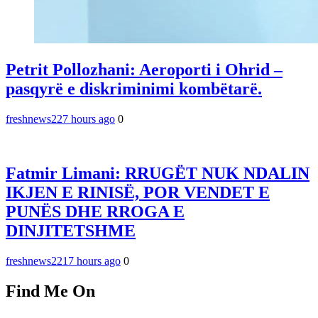
Petrit Pollozhani: Aeroporti i Ohrid –
pasqyrë e diskriminimi kombëtarë.
freshnews22
7 hours ago
0
Fatmir Limani: RRUGËT NUK NDALIN
IKJEN E RINISË, POR VENDET E
PUNËS DHE RROGA E
DINJITETSHME
freshnews22
17 hours ago
0
Find Me On