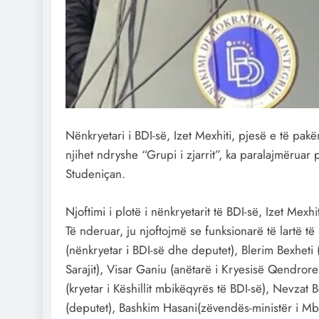
Nënkryetari i BDI-së, Izet Mexhiti, pjesë e të pa
njihet ndryshe “Grupi i zjarrit”, ka paralajmëruar 
Studeniçan.
Njoftimi i plotë i nënkryetarit të BDI-së, Izet Mexhit
Të nderuar, ju njoftojmë se funksionarë të lartë të
(nënkryetar i BDI-së dhe deputet), Blerim Bexheti 
Sarajit), Visar Ganiu (anëtarë i Kryesisë Qendrore
(kryetar i Këshillit mbikëqyrës të BDI-së), Nevzat 
(deputet), Bashkim Hasani(zëvendës-ministër i Mbr