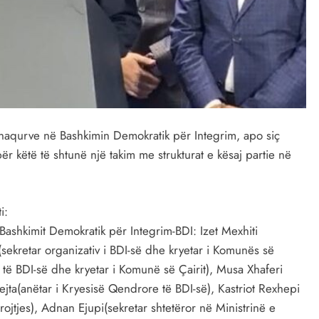
kënaqurve në Bashkimin Demokratik për Integrim, apo siç
për këtë të shtunë një takim me strukturat e kësaj partie në
i:
 Bashkimit Demokratik për Integrim-BDI: Izet Mexhiti
(sekretar organizativ i BDI-së dhe kryetar i Komunës së
 të BDI-së dhe kryetar i Komunë së Çairit), Musa Xhaferi
Bejta(anëtar i Kryesisë Qendrore të BDI-së), Kastriot Rexhepi
ojtjes), Adnan Ejupi(sekretar shtetëror në Ministrinë e