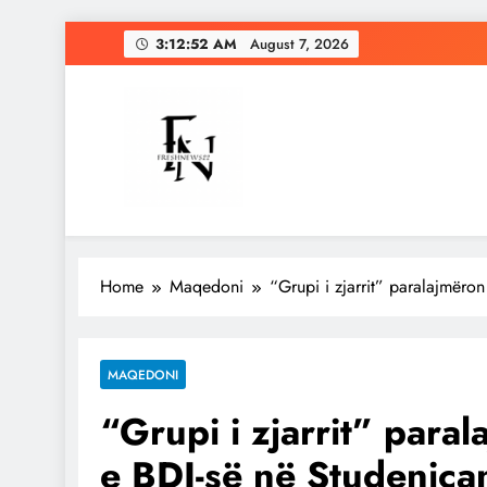
Skip
3:12:53 AM
August 7, 2026
to
content
Freshnews22
Best News Website in North Macedonia
Home
Maqedoni
“Grupi i zjarrit” paralajmëron
MAQEDONI
“Grupi i zjarrit” para
e BDI-së në Studeniça