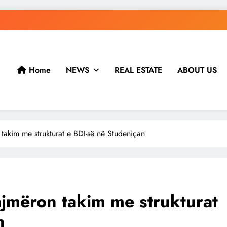
Home
NEWS
REAL ESTATE
ABOUT US
 takim me strukturat e BDI-së në Studeniçan
lajmëron takim me strukturat
n