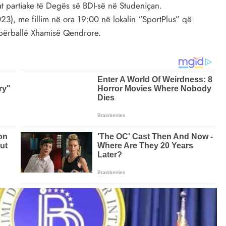
urat partiake të Degës së BDI-së në Studeniçan.
23), me fillim në ora 19:00 në lokalin “SportPlus” që
 përballë Xhamisë Qendrore.