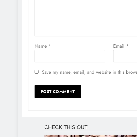
Name
*
Email
*
Save my name, email, and website in this brows