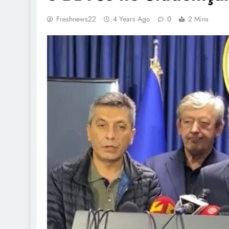
Freshnews22
4 Years Ago
0
2 Mins