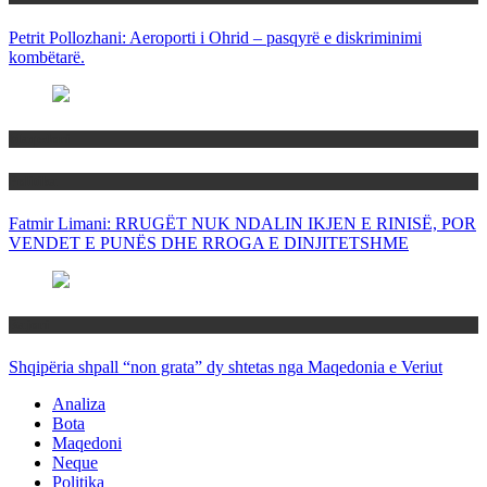
Petrit Pollozhani: Aeroporti i Ohrid – pasqyrë e diskriminimi
kombëtarë.
Maqedoni
Politika
Fatmir Limani: RRUGËT NUK NDALIN IKJEN E RINISË, POR
VENDET E PUNËS DHE RROGA E DINJITETSHME
Rajoni
Shqipëria shpall “non grata” dy shtetas nga Maqedonia e Veriut
Analiza
Bota
Maqedoni
Neque
Politika