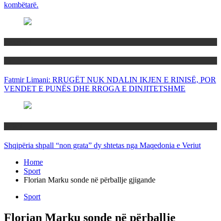
kombëtarë.
Maqedoni
Politika
Fatmir Limani: RRUGËT NUK NDALIN IKJEN E RINISË, POR
VENDET E PUNËS DHE RROGA E DINJITETSHME
Rajoni
Shqipëria shpall “non grata” dy shtetas nga Maqedonia e Veriut
Home
Sport
Florian Marku sonde në përballje gjigande
Sport
Florian Marku sonde në përballje