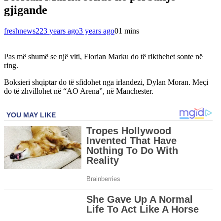
gjigande
freshnews22
3 years ago
3 years ago
0
1 mins
Pas më shumë se një viti, Florian Marku do të rikthehet sonte në
ring.
Boksieri shqiptar do të sfidohet nga irlandezi, Dylan Moran. Meçi
do të zhvillohet në “AO Arena”, në Manchester.