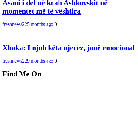
Asani i del në krah Ashkovskit në
momentet më të vështira
freshnews22
5 months ago
0
Xhaka: I njoh këta njerëz, janë emocional
freshnews22
9 months ago
0
Find Me On