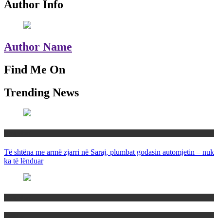
Author Info
Author Name
Find Me On
Trending News
Maqedoni
Të shtëna me armë zjarri në Saraj, plumbat godasin automjetin – nuk
ka të lënduar
Maqedoni
Politika