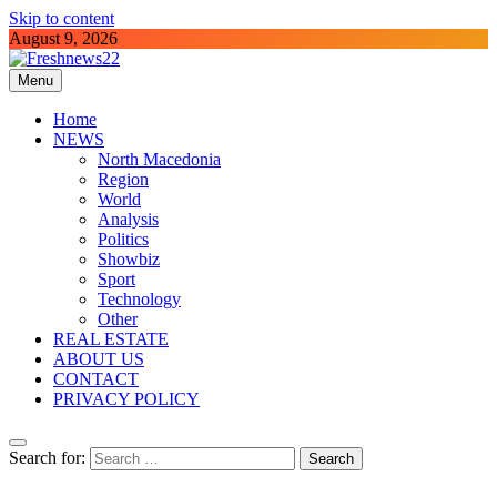
Skip to content
August 9, 2026
Menu
Freshnews22
Best News Website in North Macedonia
Home
NEWS
North Macedonia
Region
World
Analysis
Politics
Showbiz
Sport
Technology
Other
REAL ESTATE
ABOUT US
CONTACT
PRIVACY POLICY
Search for: