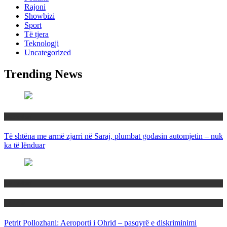
Rajoni
Showbizi
Sport
Të tjera
Teknologji
Uncategorized
Trending News
Maqedoni
Të shtëna me armë zjarri në Saraj, plumbat godasin automjetin – nuk
ka të lënduar
Maqedoni
Politika
Petrit Pollozhani: Aeroporti i Ohrid – pasqyrë e diskriminimi