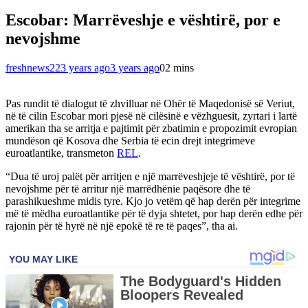
Escobar: Marrëveshje e vështirë, por e
nevojshme
freshnews22
3 years ago
3 years ago
0
2 mins
Pas rundit të dialogut të zhvilluar në Ohër të Maqedonisë së Veriut,
në të cilin Escobar mori pjesë në cilësinë e vëzhguesit, zyrtari i lartë
amerikan tha se arritja e pajtimit për zbatimin e propozimit evropian
mundëson që Kosova dhe Serbia të ecin drejt integrimeve
euroatlantike, transmeton
REL
.
“Dua të uroj palët për arritjen e një marrëveshjeje të vështirë, por të
nevojshme për të arritur një marrëdhënie paqësore dhe të
parashikueshme midis tyre. Kjo jo vetëm që hap derën për integrime
më të mëdha euroatlantike për të dyja shtetet, por hap derën edhe për
rajonin për të hyrë në një epokë të re të paqes”, tha ai.