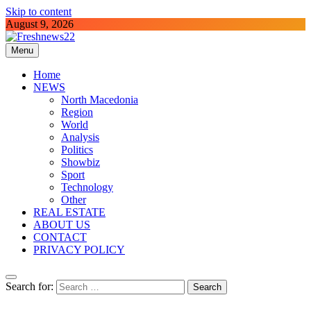
Skip to content
August 9, 2026
Menu
Freshnews22
Best News Website in North Macedonia
Home
NEWS
North Macedonia
Region
World
Analysis
Politics
Showbiz
Sport
Technology
Other
REAL ESTATE
ABOUT US
CONTACT
PRIVACY POLICY
Search for: