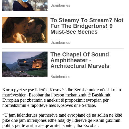
Kur u pyet se pse liderë e Kosovës dhe Serbisë nuk e nënshkruan
marrëveshjen, Escobar tha i beson mekanizmit të Bashkimit
Evropian për zbatimin e aneksit të propozimit evropian për
normalizimin e raporteve mes Kosovës dhe Serbisë.
“U jam falënderues partnerëve tanë evropianë që na sollën në këtë
pikë dhe jam mirënjohës edhe ndaj dy liderëve që kishin guximin
politik për të arritur atë që arritën sonte”, tha Escobar.