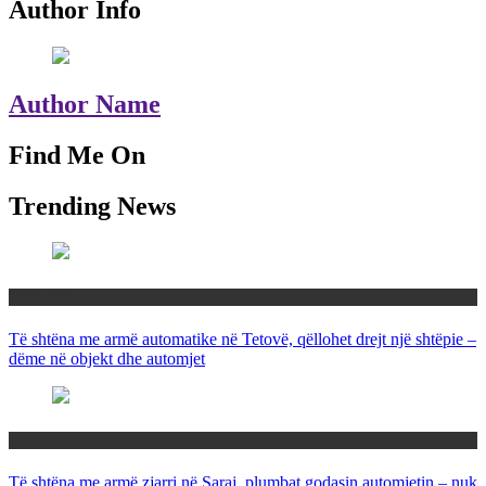
Author Info
Author Name
Find Me On
Trending News
Maqedoni
Të shtëna me armë automatike në Tetovë, qëllohet drejt një shtëpie –
dëme në objekt dhe automjet
Maqedoni
Të shtëna me armë zjarri në Saraj, plumbat godasin automjetin – nuk