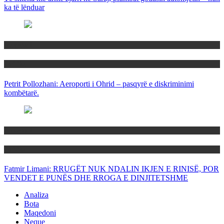
ka të lënduar
Maqedoni
Politika
Petrit Pollozhani: Aeroporti i Ohrid – pasqyrë e diskriminimi
kombëtarë.
Maqedoni
Politika
Fatmir Limani: RRUGËT NUK NDALIN IKJEN E RINISË, POR
VENDET E PUNËS DHE RROGA E DINJITETSHME
Analiza
Bota
Maqedoni
Neque