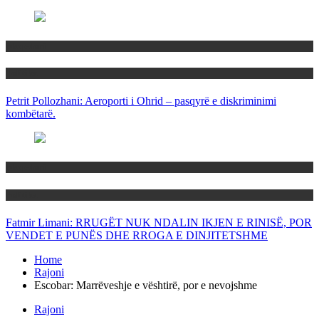
Maqedoni
Politika
Petrit Pollozhani: Aeroporti i Ohrid – pasqyrë e diskriminimi
kombëtarë.
Maqedoni
Politika
Fatmir Limani: RRUGËT NUK NDALIN IKJEN E RINISË, POR
VENDET E PUNËS DHE RROGA E DINJITETSHME
Home
Rajoni
Escobar: Marrëveshje e vështirë, por e nevojshme
Rajoni