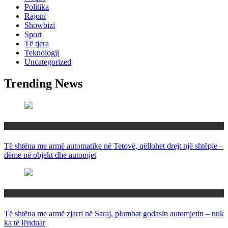
Politika
Rajoni
Showbizi
Sport
Të tjera
Teknologji
Uncategorized
Trending News
Maqedoni
Të shtëna me armë automatike në Tetovë, qëllohet drejt një shtëpie –
dëme në objekt dhe automjet
Maqedoni
Të shtëna me armë zjarri në Saraj, plumbat godasin automjetin – nuk
ka të lënduar