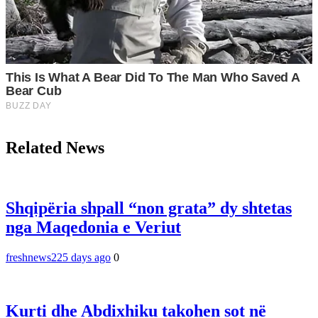
Related News
Shqipëria shpall “non grata” dy shtetas
nga Maqedonia e Veriut
freshnews22
5 days ago
0
Kurti dhe Abdixhiku takohen sot në