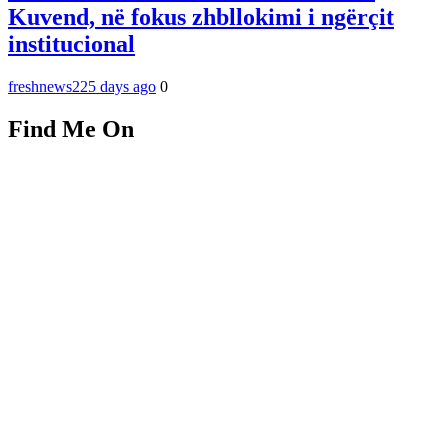
Kuvend, në fokus zhbllokimi i ngërçit
institucional
freshnews22
5 days ago
0
Find Me On