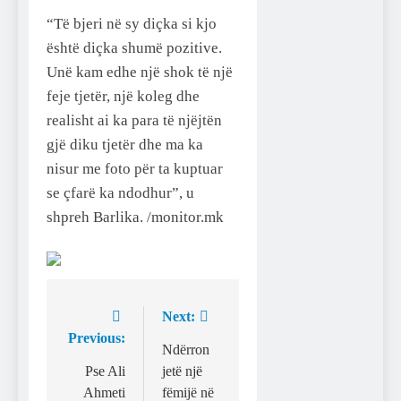
“Të bjeri në sy diçka si kjo
është diçka shumë pozitive.
Unë kam edhe një shok të një
feje tjetër, një koleg dhe
realisht ai ka para të njëjtën
gjë diku tjetër dhe ma ka
nisur me foto për ta kuptuar
se çfarë ka ndodhur”, u
shpreh Barlika. /monitor.mk
Next:
Post
Previous:
navigation
Ndërron
Pse Ali
jetë një
Ahmeti
fëmijë në