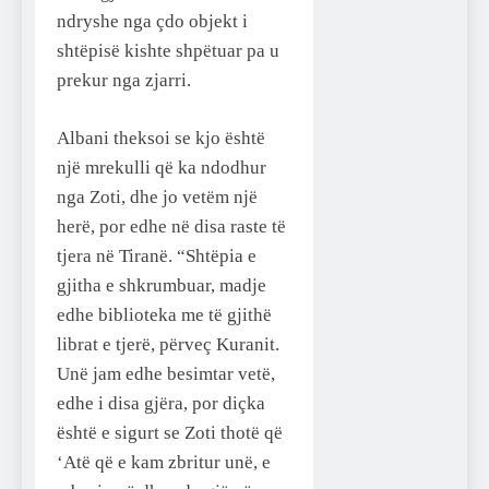
ndryshe nga çdo objekt i
shtëpisë kishte shpëtuar pa u
prekur nga zjarri.
Albani theksoi se kjo është
një mrekulli që ka ndodhur
nga Zoti, dhe jo vetëm një
herë, por edhe në disa raste të
tjera në Tiranë. “Shtëpia e
gjitha e shkrumbuar, madje
edhe biblioteka me të gjithë
librat e tjerë, përveç Kuranit.
Unë jam edhe besimtar vetë,
edhe i disa gjëra, por diçka
është e sigurt se Zoti thotë që
‘Atë që e kam zbritur unë, e