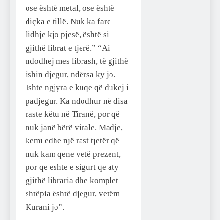
ose është metal, ose është
diçka e tillë. Nuk ka fare
lidhje kjo pjesë, është si
gjithë librat e tjerë.” “Ai
ndodhej mes librash, të gjithë
ishin djegur, ndërsa ky jo.
Ishte ngjyra e kuqe që dukej i
padjegur. Ka ndodhur në disa
raste këtu në Tiranë, por që
nuk janë bërë virale. Madje,
kemi edhe një rast tjetër që
nuk kam qene vetë prezent,
por që është e sigurt që aty
gjithë libraria dhe komplet
shtëpia është djegur, vetëm
Kurani jo”.