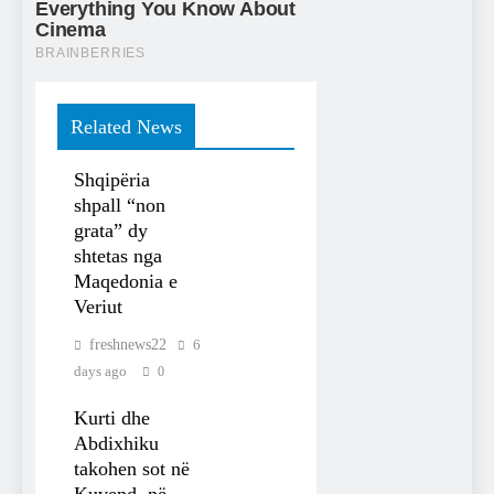
Related News
Shqipëria
shpall “non
grata” dy
shtetas nga
Maqedonia e
Veriut
freshnews22
6
days ago
0
Kurti dhe
Abdixhiku
takohen sot në
Kuvend, në