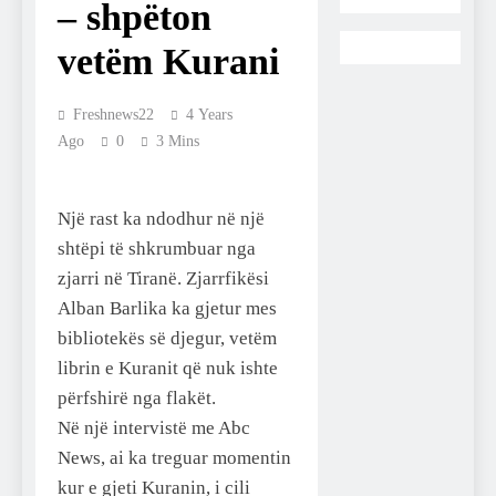
– shpëton
vetëm Kurani
Freshnews22
4 Years
Ago
0
3 Mins
Një rast ka ndodhur në një
shtëpi të shkrumbuar nga
zjarri në Tiranë. Zjarrfikësi
Alban Barlika ka gjetur mes
bibliotekës së djegur, vetëm
librin e Kuranit që nuk ishte
përfshirë nga flakët.
Në një intervistë me Abc
News, ai ka treguar momentin
kur e gjeti Kuranin, i cili