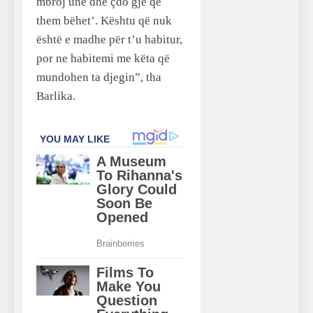
mbroj unë dhe çdo gjë që
them bëhet’. Kështu që nuk
është e madhe për t’u habitur,
por ne habitemi me këta që
mundohen ta djegin”, tha
Barlika.