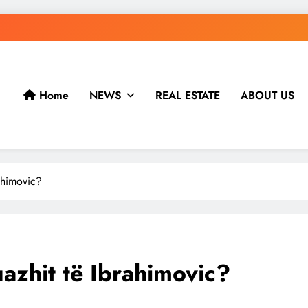
Home
NEWS
REAL ESTATE
ABOUT US
rahimovic?
tuazhit të Ibrahimovic?