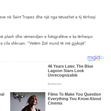
eve në Saint Tropez dhe një nga tatuazhet e tij tërhoqi
i në plazh dhe vëmendjen e fotografëve e ka tërhequr
a e cila shkruan: “Vetëm Zoti mund të më gjykojë”.