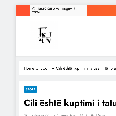
Skip
12:39:29 AM
August 8,
2026
to
content
Freshnews22
Best News Website in North Macedonia
Home
Sport
Cili është kuptimi i tatuazhit të Ib
SPORT
Cili është kuptimi i ta
Freshnews22
3 Years Ago
0
1 Mins