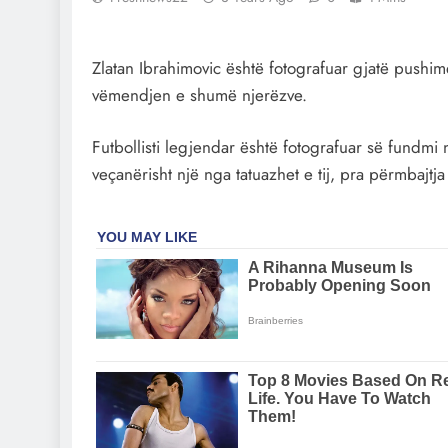
Zlatan Ibrahimovic është fotografuar gjatë pushim
vëmendjen e shumë njerëzve.
Futbollisti legjendar është fotografuar së fundm
veçanërisht një nga tatuazhet e tij, pra përmbajtj